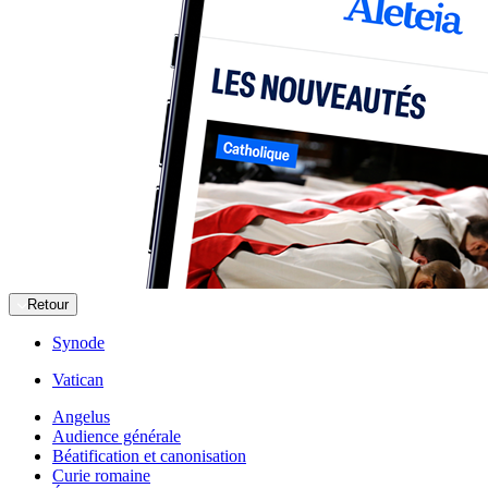
Retour
Synode
Vatican
Angelus
Audience générale
Béatification et canonisation
Curie romaine