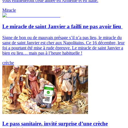
vous emmèneront cette année en Arménie et en Italie.
Miracle
Le miracle de saint Janvier a failli ne pas avoir lieu
Signe de bon ou de mauvais présage s’il n’a pas lieu, le miracle du
sang de saint Janvier est cher aux Napolitains. Ce 16 décembre, leur
foi a pourtant été mise à rude épreuve. Le miracle de saint Janvier a
bien eu lieu… mais pas à l’heure habituelle !
crèche
Le pass sanitaire, invité surprise d’une crèche