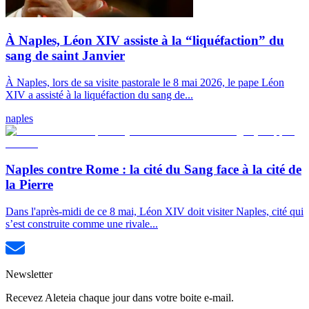
À Naples, Léon XIV assiste à la “liquéfaction” du
sang de saint Janvier
À Naples, lors de sa visite pastorale le 8 mai 2026, le pape Léon
XIV a assisté à la liquéfaction du sang de...
naples
Naples contre Rome : la cité du Sang face à la cité de
la Pierre
Dans l'après-midi de ce 8 mai, Léon XIV doit visiter Naples, cité qui
s’est construite comme une rivale...
Newsletter
Recevez Aleteia chaque jour dans votre boite e-mail.