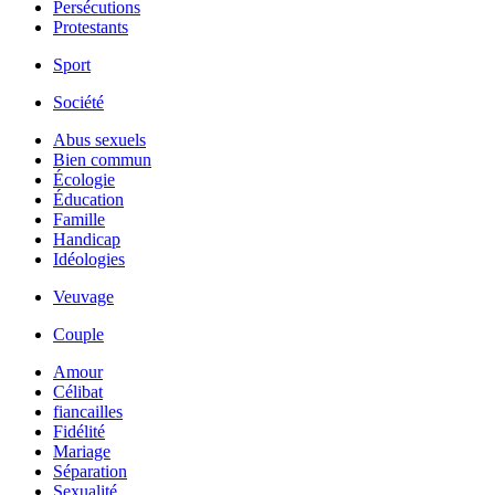
Persécutions
Protestants
Sport
Société
Abus sexuels
Bien commun
Écologie
Éducation
Famille
Handicap
Idéologies
Veuvage
Couple
Amour
Célibat
fiancailles
Fidélité
Mariage
Séparation
Sexualité