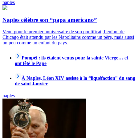
naples
Naples célèbre son “papa americano”
Venu pour le premier anniversaire de son pontificat, l’enfant de
Chicago était attendu par les Napolitains comme un père, mais aussi
un peu comme un enfant du pays.
Pompéi : ils étaient venus pour la sainte Vierge… et
ont fêté le Pape
À Naples, Léon XIV assiste à la “liquéfaction” du sang
de saint Janvier
naples