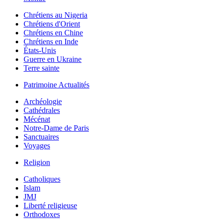
Chrétiens au Nigeria
Chrétiens d'Orient
Chrétiens en Chine
Chrétiens en Inde
États-Unis
Guerre en Ukraine
Terre sainte
Patrimoine Actualités
Archéologie
Cathédrales
Mécénat
Notre-Dame de Paris
Sanctuaires
Voyages
Religion
Catholiques
Islam
JMJ
Liberté religieuse
Orthodoxes