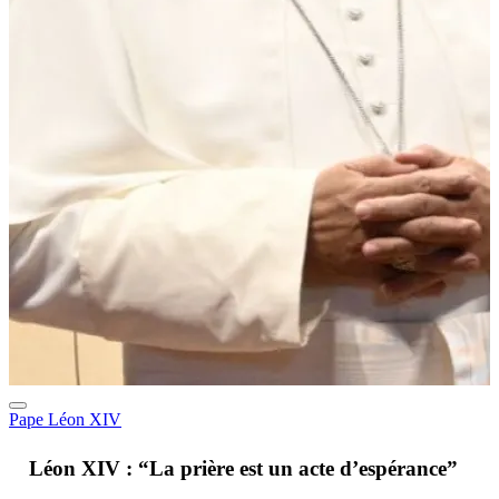
Pape Léon XIV
A
Léon XIV : “La prière est un acte d’espérance”
v