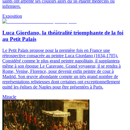
saints ont arpenté ses couloirs alors qu’ils étaient médecins ou
infirmiers.
Exposition
Luca Giordano, la théâtralité triomphante de la foi
au Petit Palais
Le Petit Palais propose pour la première fois en France une
rétrospective consacrée au peintre Luca Giordano (1634-1705).
Considéré comme le plus grand peintre napolitain, il supplantera
même à son époque Le Caravage. Grand voyageur, il se rendra à
Rome, Venise, Florence, pour devenir enfin peintre de cour à
Madrid. Son œuvre abondante compte un très grand nombre de
représentations religieuses dont certaines ont exceptionnellement
quitté les églises de Naples pour être présentées à Paris.
Miracle