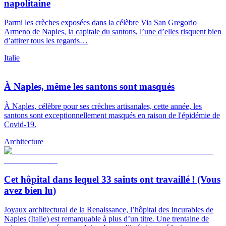
napolitaine
Parmi les crèches exposées dans la célèbre Via San Gregorio
Armeno de Naples, la capitale du santons, l’une d’elles risquent bien
d’attirer tous les regards…
Italie
À Naples, même les santons sont masqués
À Naples, célèbre pour ses crèches artisanales, cette année, les
santons sont exceptionnellement masqués en raison de l'épidémie de
Covid-19.
Architecture
Cet hôpital dans lequel 33 saints ont travaillé ! (Vous
avez bien lu)
Joyaux architectural de la Renaissance, l’hôpital des Incurables de
Naples (Italie) est remarquable à plus d’un titre. Une trentaine de