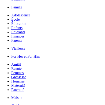
Famille
Adolescence
École
Éducation
Enfants
Étudiants
Finances
Parents
Vieillesse
For Her et For Him
Amitié
Beauté
Femmes
Grossesse
Hommes
Maternité
Paternité
Maison