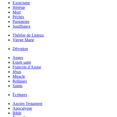
Exorcisme
Hérésie
Mort
Péchés
Purgatoire
Souffrance
Thérèse de Lisieux
Vierge Marie
Dévotion
Anges
Esprit saint
François d'Assise
Jésus
Miracle
Reliques
Saints
Écritures
Ancien Testament
Apocalypse
Bible