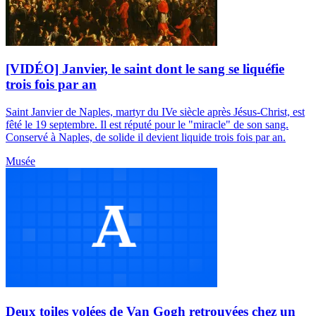
[VIDÉO] Janvier, le saint dont le sang se liquéfie
trois fois par an
Saint Janvier de Naples, martyr du IVe siècle après Jésus-Christ, est
fêté le 19 septembre. Il est réputé pour le "miracle" de son sang.
Conservé à Naples, de solide il devient liquide trois fois par an.
Musée
Deux toiles volées de Van Gogh retrouvées chez un