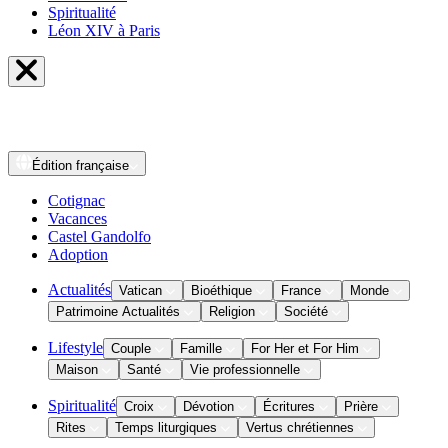
Spiritualité
Léon XIV à Paris
Édition
française
Cotignac
Vacances
Castel Gandolfo
Adoption
Actualités
Vatican
Bioéthique
France
Monde
Patrimoine Actualités
Religion
Société
Lifestyle
Couple
Famille
For Her et For Him
Maison
Santé
Vie professionnelle
Spiritualité
Croix
Dévotion
Écritures
Prière
Rites
Temps liturgiques
Vertus chrétiennes