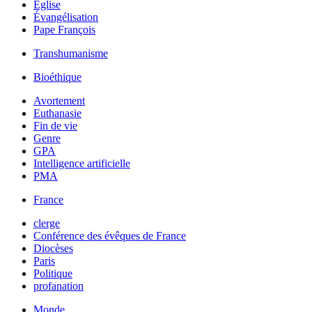
Église
Évangélisation
Pape François
Transhumanisme
Bioéthique
Avortement
Euthanasie
Fin de vie
Genre
GPA
Intelligence artificielle
PMA
France
clerge
Conférence des évêques de France
Diocèses
Paris
Politique
profanation
Monde