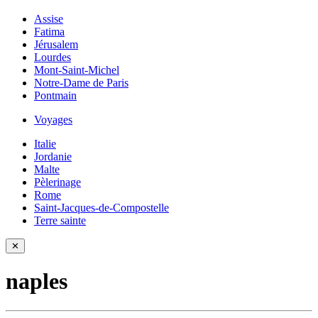
Assise
Fatima
Jérusalem
Lourdes
Mont-Saint-Michel
Notre-Dame de Paris
Pontmain
Voyages
Italie
Jordanie
Malte
Pèlerinage
Rome
Saint-Jacques-de-Compostelle
Terre sainte
✕
naples