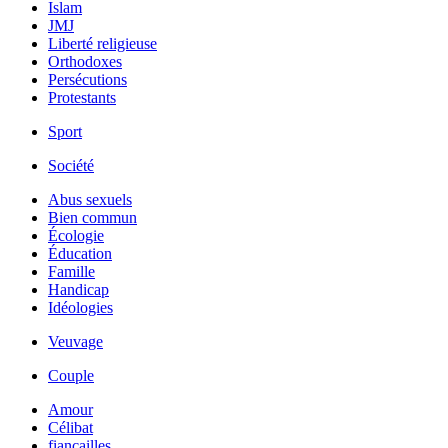
Islam
JMJ
Liberté religieuse
Orthodoxes
Persécutions
Protestants
Sport
Société
Abus sexuels
Bien commun
Écologie
Éducation
Famille
Handicap
Idéologies
Veuvage
Couple
Amour
Célibat
fiancailles