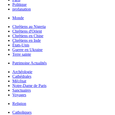
Politique
profanation
Monde
Chrétiens au Nigeria
Chrétiens d'Orient
Chrétiens en Chine
Chrétiens en Inde
États-Unis
Guerre en Ukraine
Terre sainte
Patrimoine Actualités
Archéologie
Cathédrales
Mécénat
Notre-Dame de Paris
Sanctuaires
Voyages
Religion
Catholiques