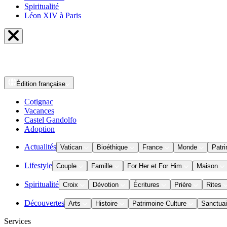
Spiritualité
Léon XIV à Paris
Édition
française
Cotignac
Vacances
Castel Gandolfo
Adoption
Actualités
Vatican
Bioéthique
France
Monde
Patri
Lifestyle
Couple
Famille
For Her et For Him
Maison
Spiritualité
Croix
Dévotion
Écritures
Prière
Rites
Découvertes
Arts
Histoire
Patrimoine Culture
Sanctuai
Services