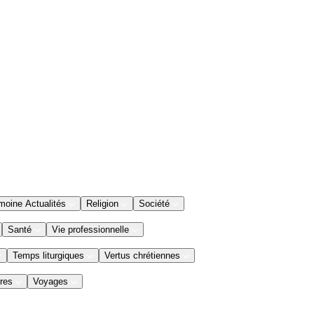
moine Actualités
Religion
Société
Santé
Vie professionnelle
Temps liturgiques
Vertus chrétiennes
res
Voyages