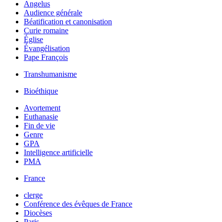
Angelus
Audience générale
Béatification et canonisation
Curie romaine
Église
Évangélisation
Pape François
Transhumanisme
Bioéthique
Avortement
Euthanasie
Fin de vie
Genre
GPA
Intelligence artificielle
PMA
France
clerge
Conférence des évêques de France
Diocèses
Paris