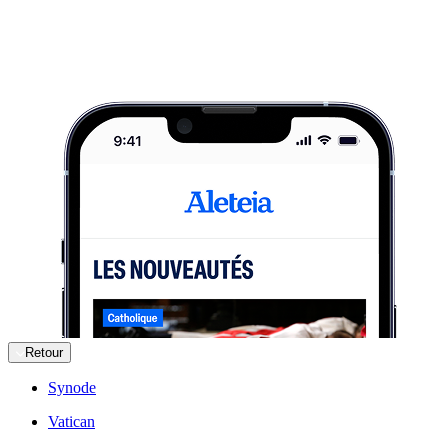
Retour
Synode
Vatican