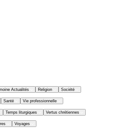
moine Actualités
Religion
Société
Santé
Vie professionnelle
Temps liturgiques
Vertus chrétiennes
res
Voyages