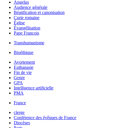
Angelus
Audience générale
Béatification et canonisation
Curie romaine
Église
Évangélisation
Pape François
Transhumanisme
Bioéthique
Avortement
Euthanasie
Fin de vie
Genre
GPA
Intelligence artificielle
PMA
France
clerge
Conférence des évêques de France
Diocèses
Paris