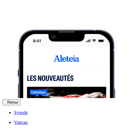
Retour
Synode
Vatican