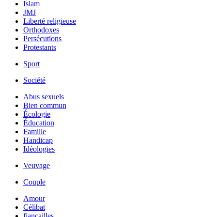
Islam
JMJ
Liberté religieuse
Orthodoxes
Persécutions
Protestants
Sport
Société
Abus sexuels
Bien commun
Écologie
Éducation
Famille
Handicap
Idéologies
Veuvage
Couple
Amour
Célibat
fiancailles