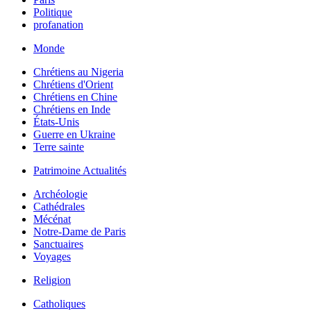
Politique
profanation
Monde
Chrétiens au Nigeria
Chrétiens d'Orient
Chrétiens en Chine
Chrétiens en Inde
États-Unis
Guerre en Ukraine
Terre sainte
Patrimoine Actualités
Archéologie
Cathédrales
Mécénat
Notre-Dame de Paris
Sanctuaires
Voyages
Religion
Catholiques