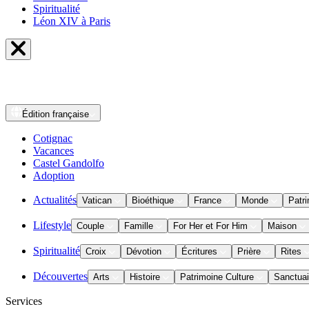
Spiritualité
Léon XIV à Paris
Édition
française
Cotignac
Vacances
Castel Gandolfo
Adoption
Actualités
Vatican
Bioéthique
France
Monde
Patri
Lifestyle
Couple
Famille
For Her et For Him
Maison
Spiritualité
Croix
Dévotion
Écritures
Prière
Rites
Découvertes
Arts
Histoire
Patrimoine Culture
Sanctuai
Services