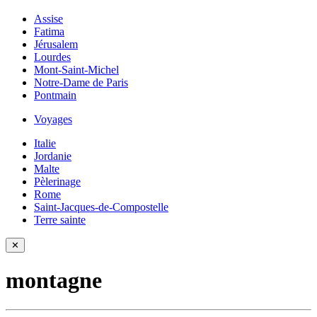
Assise
Fatima
Jérusalem
Lourdes
Mont-Saint-Michel
Notre-Dame de Paris
Pontmain
Voyages
Italie
Jordanie
Malte
Pèlerinage
Rome
Saint-Jacques-de-Compostelle
Terre sainte
✕
montagne