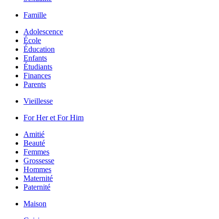
Famille
Adolescence
École
Éducation
Enfants
Étudiants
Finances
Parents
Vieillesse
For Her et For Him
Amitié
Beauté
Femmes
Grossesse
Hommes
Maternité
Paternité
Maison