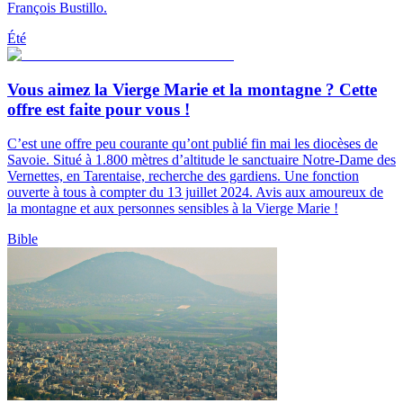
François Bustillo.
Été
Vous aimez la Vierge Marie et la montagne ? Cette
offre est faite pour vous !
C’est une offre peu courante qu’ont publié fin mai les diocèses de
Savoie. Situé à 1.800 mètres d’altitude le sanctuaire Notre-Dame des
Vernettes, en Tarentaise, recherche des gardiens. Une fonction
ouverte à tous à compter du 13 juillet 2024. Avis aux amoureux de
la montagne et aux personnes sensibles à la Vierge Marie !
Bible