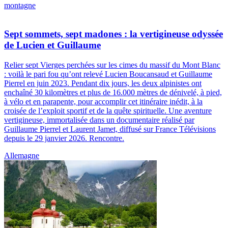
montagne
Sept sommets, sept madones : la vertigineuse odyssée
de Lucien et Guillaume
Relier sept Vierges perchées sur les cimes du massif du Mont Blanc
: voilà le pari fou qu’ont relevé Lucien Boucansaud et Guillaume
Pierrel en juin 2023. Pendant dix jours, les deux alpinistes ont
enchaîné 30 kilomètres et plus de 16.000 mètres de dénivelé, à pied,
à vélo et en parapente, pour accomplir cet itinéraire inédit, à la
croisée de l’exploit sportif et de la quête spirituelle. Une aventure
vertigineuse, immortalisée dans un documentaire réalisé par
Guillaume Pierrel et Laurent Jamet, diffusé sur France Télévisions
depuis le 29 janvier 2026. Rencontre.
Allemagne