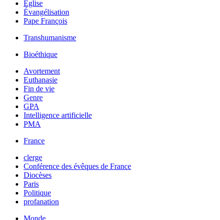
Église
Évangélisation
Pape François
Transhumanisme
Bioéthique
Avortement
Euthanasie
Fin de vie
Genre
GPA
Intelligence artificielle
PMA
France
clerge
Conférence des évêques de France
Diocèses
Paris
Politique
profanation
Monde