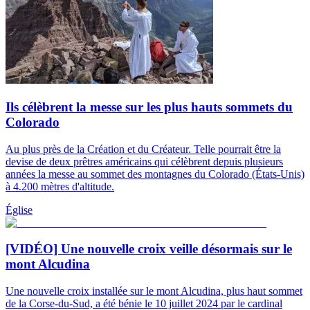
Ils célèbrent la messe sur les plus hauts sommets du
Colorado
Au plus près de la Création et du Créateur. Telle pourrait être la
devise de deux prêtres américains qui célèbrent depuis plusieurs
années la messe au sommet des montagnes du Colorado (États-Unis)
à 4.200 mètres d'altitude.
Église
[VIDÉO] Une nouvelle croix veille désormais sur le
mont Alcudina
Une nouvelle croix installée sur le mont Alcudina, plus haut sommet
de la Corse-du-Sud, a été bénie le 10 juillet 2024 par le cardinal