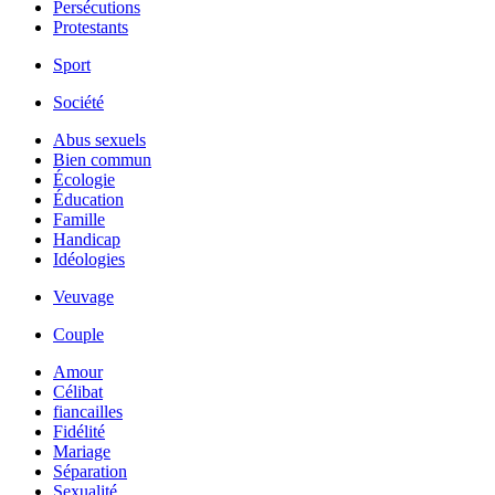
Persécutions
Protestants
Sport
Société
Abus sexuels
Bien commun
Écologie
Éducation
Famille
Handicap
Idéologies
Veuvage
Couple
Amour
Célibat
fiancailles
Fidélité
Mariage
Séparation
Sexualité