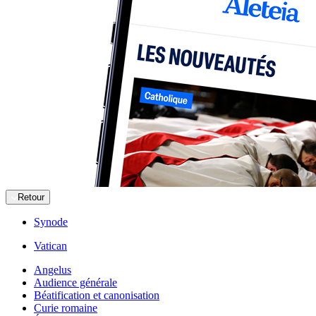
Retour
Synode
Vatican
Angelus
Audience générale
Béatification et canonisation
Curie romaine