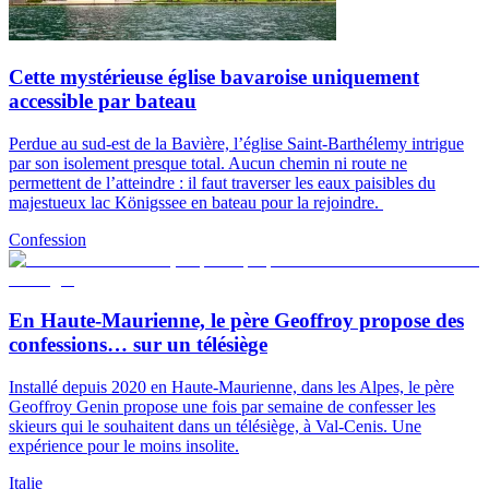
Cette mystérieuse église bavaroise uniquement
accessible par bateau
Perdue au sud-est de la Bavière, l’église Saint-Barthélemy intrigue
par son isolement presque total. Aucun chemin ni route ne
permettent de l’atteindre : il faut traverser les eaux paisibles du
majestueux lac Königssee en bateau pour la rejoindre.
Confession
En Haute-Maurienne, le père Geoffroy propose des
confessions… sur un télésiège
Installé depuis 2020 en Haute-Maurienne, dans les Alpes, le père
Geoffroy Genin propose une fois par semaine de confesser les
skieurs qui le souhaitent dans un télésiège, à Val-Cenis. Une
expérience pour le moins insolite.
Italie