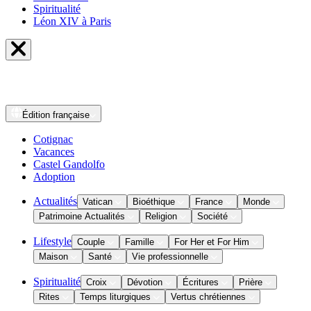
Spiritualité
Léon XIV à Paris
Édition
française
Cotignac
Vacances
Castel Gandolfo
Adoption
Actualités
Vatican
Bioéthique
France
Monde
Patrimoine Actualités
Religion
Société
Lifestyle
Couple
Famille
For Her et For Him
Maison
Santé
Vie professionnelle
Spiritualité
Croix
Dévotion
Écritures
Prière
Rites
Temps liturgiques
Vertus chrétiennes