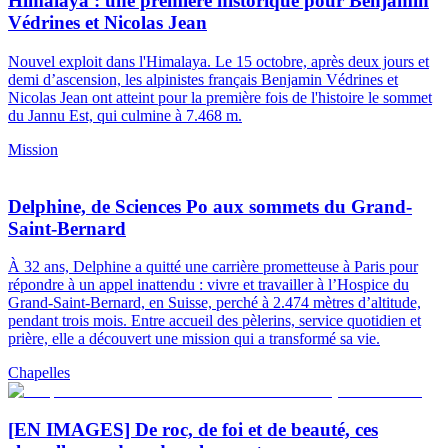
Himalaya : une première historique pour Benjamin
Védrines et Nicolas Jean
Nouvel exploit dans l'Himalaya. Le 15 octobre, après deux jours et
demi d’ascension, les alpinistes français Benjamin Védrines et
Nicolas Jean ont atteint pour la première fois de l'histoire le sommet
du Jannu Est, qui culmine à 7.468 m.
Mission
Delphine, de Sciences Po aux sommets du Grand-
Saint-Bernard
À 32 ans, Delphine a quitté une carrière prometteuse à Paris pour
répondre à un appel inattendu : vivre et travailler à l’Hospice du
Grand-Saint-Bernard, en Suisse, perché à 2.474 mètres d’altitude,
pendant trois mois. Entre accueil des pèlerins, service quotidien et
prière, elle a découvert une mission qui a transformé sa vie.
Chapelles
[EN IMAGES] De roc, de foi et de beauté, ces