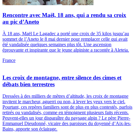
Rencontre avec Maël, 18 ans, qui a rendu sa croix
au pic d’Aneto
À 18 ans, Maël Le Lagadec a porté une croix de 35 kilos jusqu’au
sommet de l’Aneto le 8 mai dernier pour remplacer celle qui avait
été vandalisée quelques semaines plus tôt. Une ascension
éprouvante et inspirante que le jeune alpiniste a racontée à Aleteia.
France
Les croix de montagne, entre silence des cimes et
débats bien terrestres
Dressées à des milliers de mètres d’altitude, les croix de montagne
invitent le marcheur, aguerri ou non, à lever les yeux vers le ciel.
Pourtant, ces repères familiers sont de plus en plus contestés, parfois
retirés ou vandalisés, comme en témoignent plusieurs faits récents.
Peuvent-elles un jour disparaître du paysage alpin ? Le père Pierre-
Emmanuel Dieudonné, vicaire des paroisses du doyenné d’Aix-les-
Bains, apporte son éclairage.