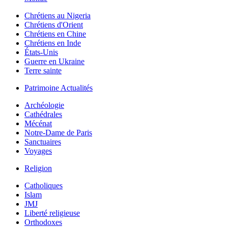
Chrétiens au Nigeria
Chrétiens d'Orient
Chrétiens en Chine
Chrétiens en Inde
États-Unis
Guerre en Ukraine
Terre sainte
Patrimoine Actualités
Archéologie
Cathédrales
Mécénat
Notre-Dame de Paris
Sanctuaires
Voyages
Religion
Catholiques
Islam
JMJ
Liberté religieuse
Orthodoxes