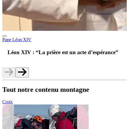
Pape Léon XIV
A
Léon XIV : “La prière est un acte d’espérance”
v
Tout notre contenu montagne
Croix