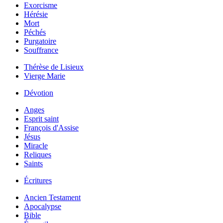
Exorcisme
Hérésie
Mort
Péchés
Purgatoire
Souffrance
Thérèse de Lisieux
Vierge Marie
Dévotion
Anges
Esprit saint
François d'Assise
Jésus
Miracle
Reliques
Saints
Écritures
Ancien Testament
Apocalypse
Bible