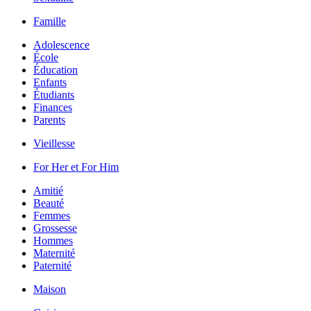
Famille
Adolescence
École
Éducation
Enfants
Étudiants
Finances
Parents
Vieillesse
For Her et For Him
Amitié
Beauté
Femmes
Grossesse
Hommes
Maternité
Paternité
Maison