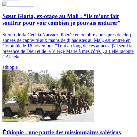
Sœur Gloria, ex-otage au Mali : “Ils m’ont fait
souffrir pour voir combien je pouvais endurer”
Sœur Gloria Cecilia Narvaez, libérée en octobre après près de cinq
années de captivité aux mains de djihadistes au Mali, est rentrée en
Colombie le 16 novembre. "Tout au long de ces années, j’ai senti la
présence de Dieu et de la Vierge Marie à mes côtés", a-t-elle raconté
à Aleteia.
éthiopie
Éthiopie : une partie des missionnaires salésiens