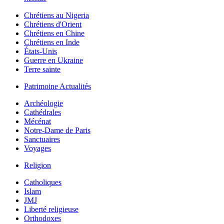
Chrétiens au Nigeria
Chrétiens d'Orient
Chrétiens en Chine
Chrétiens en Inde
États-Unis
Guerre en Ukraine
Terre sainte
Patrimoine Actualités
Archéologie
Cathédrales
Mécénat
Notre-Dame de Paris
Sanctuaires
Voyages
Religion
Catholiques
Islam
JMJ
Liberté religieuse
Orthodoxes