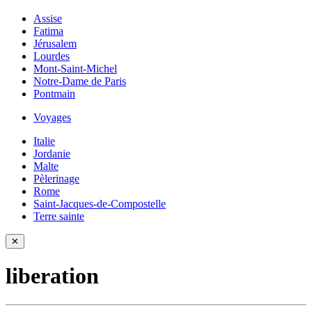
Assise
Fatima
Jérusalem
Lourdes
Mont-Saint-Michel
Notre-Dame de Paris
Pontmain
Voyages
Italie
Jordanie
Malte
Pèlerinage
Rome
Saint-Jacques-de-Compostelle
Terre sainte
✕
liberation