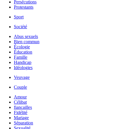
Persécutions
Protestants
Sport
Société
Abus sexuels
Bien commun
Écologie
Éducation
Famille
Handicap
Idéologies
Veuvage
Couple
Amour
Célibat
fiancailles
Fidélité
Mariage
Séparation
Sexualité