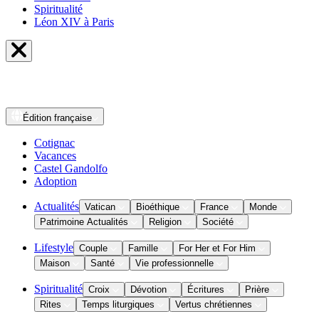
Spiritualité
Léon XIV à Paris
Édition
française
Cotignac
Vacances
Castel Gandolfo
Adoption
Actualités
Vatican
Bioéthique
France
Monde
Patrimoine Actualités
Religion
Société
Lifestyle
Couple
Famille
For Her et For Him
Maison
Santé
Vie professionnelle
Spiritualité
Croix
Dévotion
Écritures
Prière
Rites
Temps liturgiques
Vertus chrétiennes