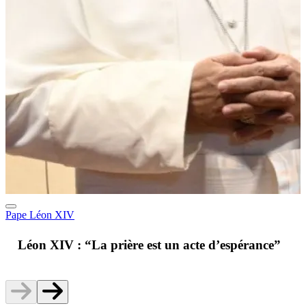
Pape Léon XIV
A
Léon XIV : “La prière est un acte d’espérance”
v