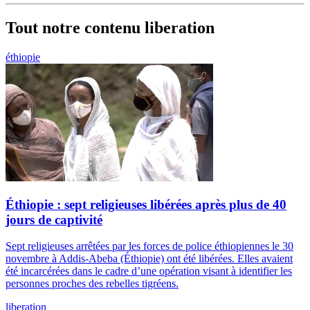
Tout notre contenu liberation
éthiopie
Éthiopie : sept religieuses libérées après plus de 40
jours de captivité
Sept religieuses arrêtées par les forces de police éthiopiennes le 30
novembre à Addis-Abeba (Éthiopie) ont été libérées. Elles avaient
été incarcérées dans le cadre d’une opération visant à identifier les
personnes proches des rebelles tigréens.
liberation