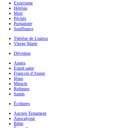
Exorcisme
Hérésie
Mort
Péchés
Purgatoire
Souffrance
Thérèse de Lisieux
Vierge Marie
Dévotion
Anges
Esprit saint
François d'Assise
Jésus
Miracle
Reliques
Saints
Écritures
Ancien Testament
Apocalypse
Bible