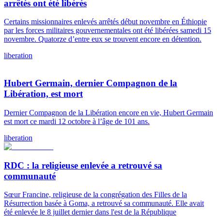
arrêtés ont été libérés
Certains missionnaires enlevés arrêtés début novembre en Éthiopie
par les forces militaires gouvernementales ont été libérées samedi 15
novembre. Quatorze d’entre eux se trouvent encore en détention.
liberation
Hubert Germain, dernier Compagnon de la
Libération, est mort
Dernier Compagnon de la Libération encore en vie, Hubert Germain
est mort ce mardi 12 octobre à l’âge de 101 ans.
liberation
RDC : la religieuse enlevée a retrouvé sa
communauté
Sœur Francine, religieuse de la congrégation des Filles de la
Résurrection basée à Goma, a retrouvé sa communauté. Elle avait
été enlevée le 8 juillet dernier dans l'est de la République