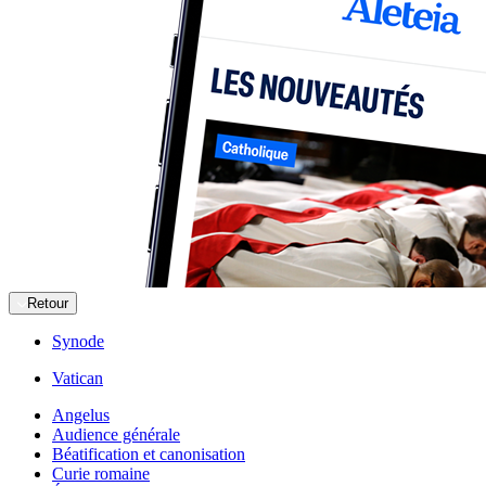
Retour
Synode
Vatican
Angelus
Audience générale
Béatification et canonisation
Curie romaine