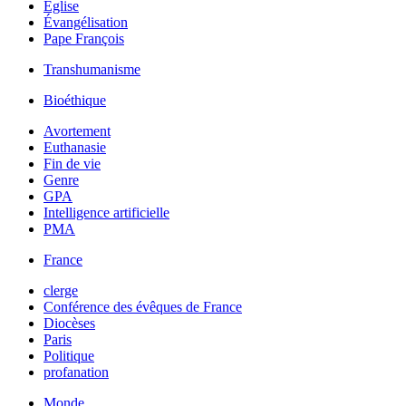
Église
Évangélisation
Pape François
Transhumanisme
Bioéthique
Avortement
Euthanasie
Fin de vie
Genre
GPA
Intelligence artificielle
PMA
France
clerge
Conférence des évêques de France
Diocèses
Paris
Politique
profanation
Monde