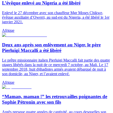
L’évêque enlevé au Nigeria a été libéré
Enlevé le 27 décembre avec son chauffeur Mgr Moses Chikwe,
évêque auxiliaire d’Owerri, au sud-est du Nigeria, a été libéré le 1er
janvier 2021.
Afrique
Deux ans après son enlèvement au Niger, le père
Pierluigi Maccalli a été libéré
Le prêtre missionnaire italien Pierluigi Maccalli fait partie des quatre
otages libérés dans la nuit de ce mercredi 7 octobre, au Mali. Le 17
septembre 2018, huit djihadistes armés avaient débarqué de nuit à
son domicile, au Niger, et l’avaient enlevé.
Afrique
“Maman, maman !” les retrouvailles poignantes de
Sophie Pétronin avec son fils
Après presque quatre années de captivité, au cours desquelles son