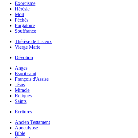
Exorcisme
Hérésie
Mort
Péchés
Purgatoire
Souffrance
Thérèse de Lisieux
Vierge Marie
Dévotion
Anges
Esprit saint
François d'Assise
Jésus
Miracle
Reliques
Saints
Écritures
Ancien Testament
Apocalypse
Bible