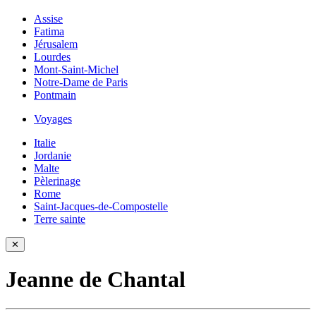
Assise
Fatima
Jérusalem
Lourdes
Mont-Saint-Michel
Notre-Dame de Paris
Pontmain
Voyages
Italie
Jordanie
Malte
Pèlerinage
Rome
Saint-Jacques-de-Compostelle
Terre sainte
✕
Jeanne de Chantal