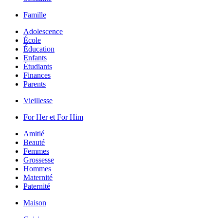
Famille
Adolescence
École
Éducation
Enfants
Étudiants
Finances
Parents
Vieillesse
For Her et For Him
Amitié
Beauté
Femmes
Grossesse
Hommes
Maternité
Paternité
Maison