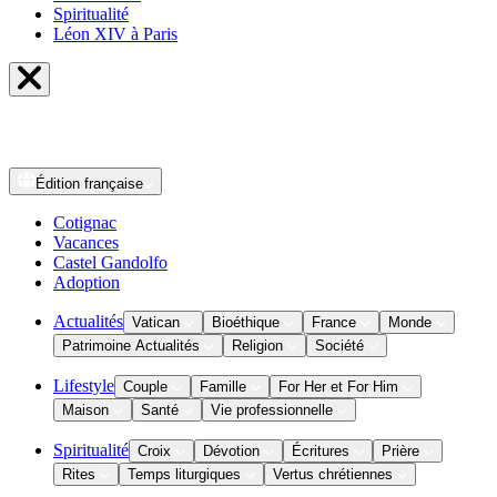
Spiritualité
Léon XIV à Paris
Édition
française
Cotignac
Vacances
Castel Gandolfo
Adoption
Actualités
Vatican
Bioéthique
France
Monde
Patrimoine Actualités
Religion
Société
Lifestyle
Couple
Famille
For Her et For Him
Maison
Santé
Vie professionnelle
Spiritualité
Croix
Dévotion
Écritures
Prière
Rites
Temps liturgiques
Vertus chrétiennes