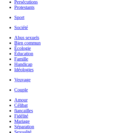
Persécutions
Protestants
Sport
Société
Abus sexuels
Bien commun
Écologie
Éducation
Famille
Handicap
Idéologies
Veuvage
Couple
Amour
Célibat
fiancailles
Fidélité
Mariage
Séparation
Sexualité