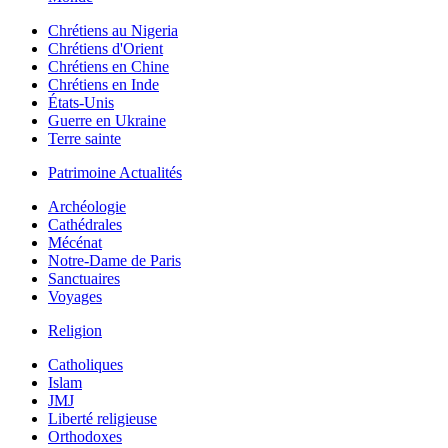
Chrétiens au Nigeria
Chrétiens d'Orient
Chrétiens en Chine
Chrétiens en Inde
États-Unis
Guerre en Ukraine
Terre sainte
Patrimoine Actualités
Archéologie
Cathédrales
Mécénat
Notre-Dame de Paris
Sanctuaires
Voyages
Religion
Catholiques
Islam
JMJ
Liberté religieuse
Orthodoxes