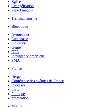
Église
Évangélisation
Pape François
Transhumanisme
Bioéthique
Avortement
Euthanasie
Fin de vie
Genre
GPA
Intelligence artificielle
PMA
France
clerge
Conférence des évêques de France
Diocèses
Paris
Politique
profanation
Monde