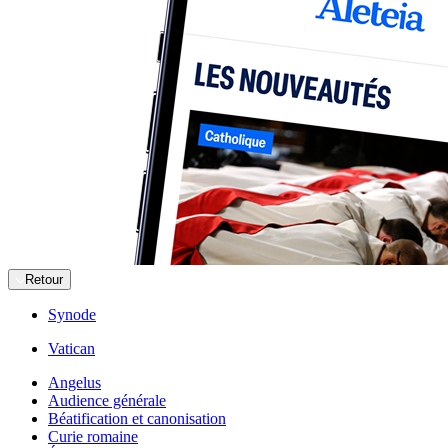
Retour
Synode
Vatican
Angelus
Audience générale
Béatification et canonisation
Curie romaine