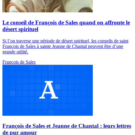
Le conseil de François de Sales quand on affronte le
désert spirituel
Si l’on traverse une période de désert spirituel, les conseils de saint
François de Sales à sainte Jeanne de Chantal peuvent être d’une
grande utilité.
François de Sales
François de Sales et Jeanne de Chantal : leurs lettres
de pur amour