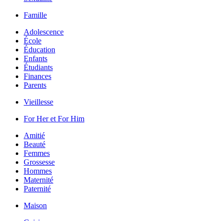
Famille
Adolescence
École
Éducation
Enfants
Étudiants
Finances
Parents
Vieillesse
For Her et For Him
Amitié
Beauté
Femmes
Grossesse
Hommes
Maternité
Paternité
Maison