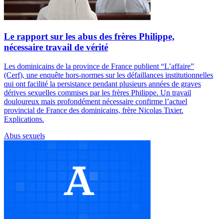
Le rapport sur les abus des frères Philippe,
nécessaire travail de vérité
Les dominicains de la province de France publient “L’affaire”
(Cerf), une enquête hors-normes sur les défaillances institutionnelles
qui ont facilité la persistance pendant plusieurs années de graves
dérives sexuelles commises par les frères Philippe. Un travail
douloureux mais profondément nécessaire confirme l’actuel
provincial de France des dominicains, frère Nicolas Tixier.
Explications.
Abus sexuels