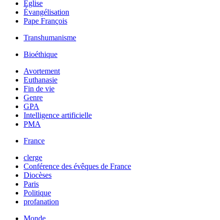
Église
Évangélisation
Pape François
Transhumanisme
Bioéthique
Avortement
Euthanasie
Fin de vie
Genre
GPA
Intelligence artificielle
PMA
France
clerge
Conférence des évêques de France
Diocèses
Paris
Politique
profanation
Monde