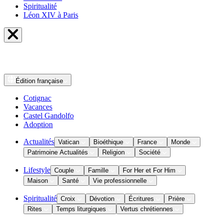
Spiritualité
Léon XIV à Paris
Édition
française
Cotignac
Vacances
Castel Gandolfo
Adoption
Actualités
Vatican
Bioéthique
France
Monde
Patrimoine Actualités
Religion
Société
Lifestyle
Couple
Famille
For Her et For Him
Maison
Santé
Vie professionnelle
Spiritualité
Croix
Dévotion
Écritures
Prière
Rites
Temps liturgiques
Vertus chrétiennes