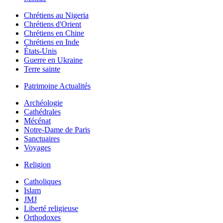
Chrétiens au Nigeria
Chrétiens d'Orient
Chrétiens en Chine
Chrétiens en Inde
États-Unis
Guerre en Ukraine
Terre sainte
Patrimoine Actualités
Archéologie
Cathédrales
Mécénat
Notre-Dame de Paris
Sanctuaires
Voyages
Religion
Catholiques
Islam
JMJ
Liberté religieuse
Orthodoxes