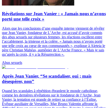
Révélations sur Jean Vanier : « Jamais nous n’avons
porté une telle croix »
Alors que les conclusions d’une enquête interne viennent de révéler
que Jean Vanier, fondateur de L’Arche, est accusé d’avoir commis
des abus sexuels sur plusieurs femmes, les réactions oscillent entre
l’accablement, la tristesse et la colère. « Jamais nous n’avons porté
une telle croix au cœur de nos communautés », explique à Aleteia le
père Christian Mahéas, aumônier de L’Arche France. « Mais je sais
qu’après la croix, il y a la Résurrection ».
Abus sexuels
Après Jean Vanier, “Se scandaliser, oui ; mais
désespérer, non”
Quand les scandales à répétition ébranlent le monde catholique,
comme les dernières révélations sur le fondateur de l’Arche, Jean
Vanier, la tentation est grande de retirer sa confiance à l’Église.
Évêque auxiliaire de Versailles, Mgr Bruno Valentin affronte la