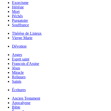
Exorcisme
Hérésie
Mort
Péchés
Purgatoire
Souffrance
Thérèse de Lisieux
Vierge Marie
Dévotion
Anges
Esprit saint
François d'Assise
Jésus
Miracle
Reliques
Saints
Écritures
Ancien Testament
Apocalypse
Bible