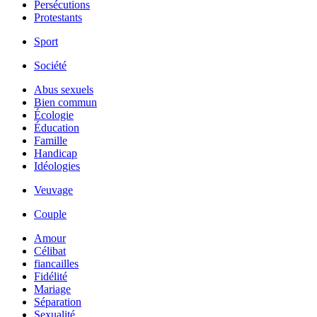
Persécutions
Protestants
Sport
Société
Abus sexuels
Bien commun
Écologie
Éducation
Famille
Handicap
Idéologies
Veuvage
Couple
Amour
Célibat
fiancailles
Fidélité
Mariage
Séparation
Sexualité