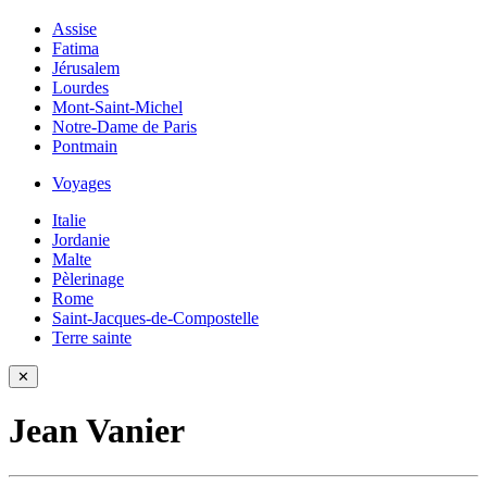
Assise
Fatima
Jérusalem
Lourdes
Mont-Saint-Michel
Notre-Dame de Paris
Pontmain
Voyages
Italie
Jordanie
Malte
Pèlerinage
Rome
Saint-Jacques-de-Compostelle
Terre sainte
✕
Jean Vanier