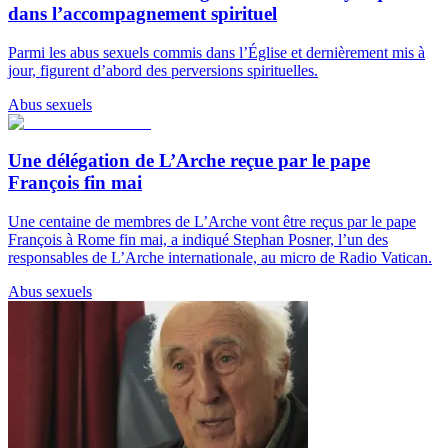
dans l’accompagnement spirituel
Parmi les abus sexuels commis dans l’Église et dernièrement mis à
jour, figurent d’abord des perversions spirituelles.
Abus sexuels
Une délégation de L’Arche reçue par le pape
François fin mai
Une centaine de membres de L’Arche vont être reçus par le pape
François à Rome fin mai, a indiqué Stephan Posner, l’un des
responsables de L’Arche internationale, au micro de Radio Vatican.
Abus sexuels