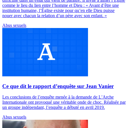
difficulté dans un essai qui vient de paraître. Il invite à aimer l’Église
comme le lieu du lien entre l’homme et Dieu : « Avant d’être une
institution humaine, l’Église existe pour qu’en elle Dieu puisse
nouer avec chacun la relation d’un père avec son enfant. »
Abus sexuels
Ce que dit le rapport d’enquête sur Jean Vanier
Les conclusions de l’enquête menée à la demande de L’Arche
Internationale ont provoqué une véritable onde de choc. Réalisée par
un groupe indépendant, l’enquête a débuté en avril 2019.
Abus sexuels