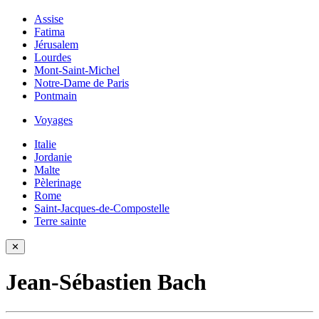
Assise
Fatima
Jérusalem
Lourdes
Mont-Saint-Michel
Notre-Dame de Paris
Pontmain
Voyages
Italie
Jordanie
Malte
Pèlerinage
Rome
Saint-Jacques-de-Compostelle
Terre sainte
✕
Jean-Sébastien Bach