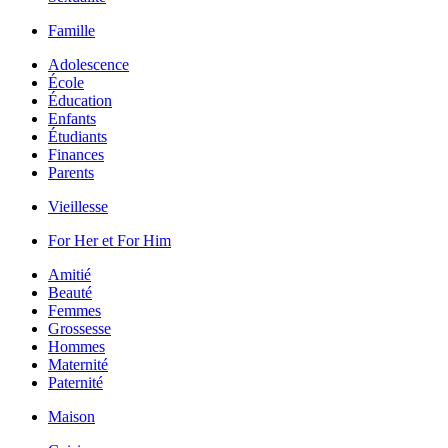
Famille
Adolescence
École
Éducation
Enfants
Étudiants
Finances
Parents
Vieillesse
For Her et For Him
Amitié
Beauté
Femmes
Grossesse
Hommes
Maternité
Paternité
Maison