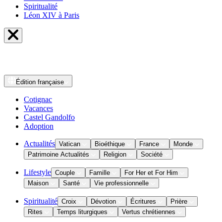
Spiritualité
Léon XIV à Paris
Édition
française
Cotignac
Vacances
Castel Gandolfo
Adoption
Actualités
Vatican
Bioéthique
France
Monde
Patrimoine Actualités
Religion
Société
Lifestyle
Couple
Famille
For Her et For Him
Maison
Santé
Vie professionnelle
Spiritualité
Croix
Dévotion
Écritures
Prière
Rites
Temps liturgiques
Vertus chrétiennes