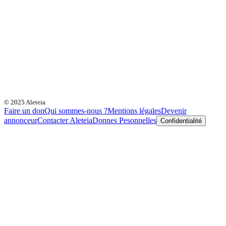
© 2025 Aleteia
Faire un don
Qui sommes-nous ?
Mentions légales
Devenir
annonceur
Contacter Aleteia
Donnes Pesonnelles
Confidentialité