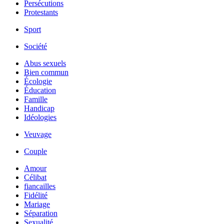
Persécutions
Protestants
Sport
Société
Abus sexuels
Bien commun
Écologie
Éducation
Famille
Handicap
Idéologies
Veuvage
Couple
Amour
Célibat
fiancailles
Fidélité
Mariage
Séparation
Sexualité