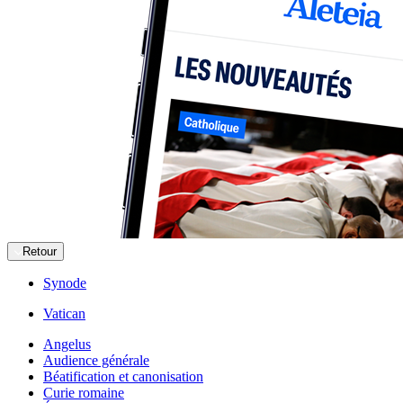
Retour
Synode
Vatican
Angelus
Audience générale
Béatification et canonisation
Curie romaine