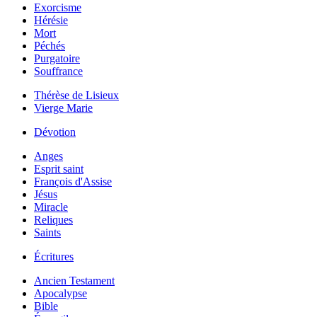
Exorcisme
Hérésie
Mort
Péchés
Purgatoire
Souffrance
Thérèse de Lisieux
Vierge Marie
Dévotion
Anges
Esprit saint
François d'Assise
Jésus
Miracle
Reliques
Saints
Écritures
Ancien Testament
Apocalypse
Bible