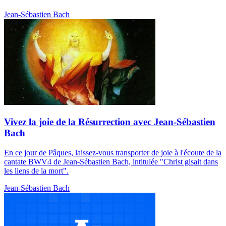
Jean-Sébastien Bach
Vivez la joie de la Résurrection avec Jean-Sébastien
Bach
En ce jour de Pâques, laissez-vous transporter de joie à l'écoute de la
cantate BWV4 de Jean-Sébastien Bach, intitulée "Christ gisait dans
les liens de la mort".
Jean-Sébastien Bach