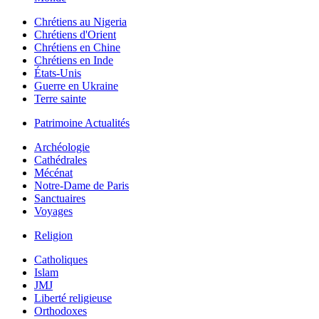
Chrétiens au Nigeria
Chrétiens d'Orient
Chrétiens en Chine
Chrétiens en Inde
États-Unis
Guerre en Ukraine
Terre sainte
Patrimoine Actualités
Archéologie
Cathédrales
Mécénat
Notre-Dame de Paris
Sanctuaires
Voyages
Religion
Catholiques
Islam
JMJ
Liberté religieuse
Orthodoxes