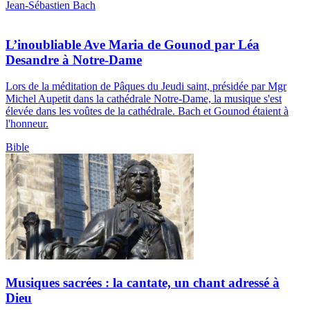
Jean-Sébastien Bach
L’inoubliable Ave Maria de Gounod par Léa
Desandre à Notre-Dame
Lors de la méditation de Pâques du Jeudi saint, présidée par Mgr
Michel Aupetit dans la cathédrale Notre-Dame, la musique s'est
élevée dans les voûtes de la cathédrale. Bach et Gounod étaient à
l'honneur.
Bible
Musiques sacrées : la cantate, un chant adressé à
Dieu