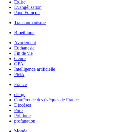
Église
Évangélisation
Pape François
Transhumanisme
Bioéthique
Avortement
Euthanasie
Fin de vie
Genre
GPA
Intelligence artificielle
PMA
France
clerge
Conférence des évêques de France
Diocèses
Paris
Politique
profanation
Monde