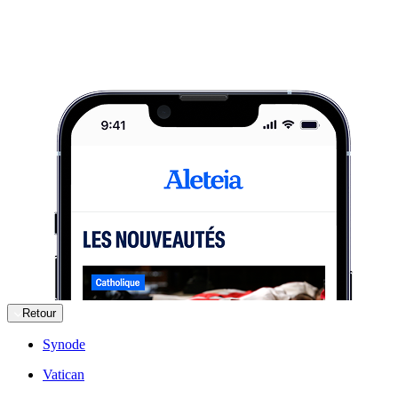
Retour
Synode
Vatican