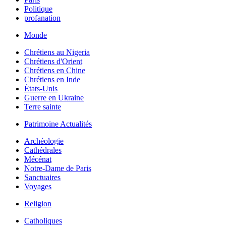
Politique
profanation
Monde
Chrétiens au Nigeria
Chrétiens d'Orient
Chrétiens en Chine
Chrétiens en Inde
États-Unis
Guerre en Ukraine
Terre sainte
Patrimoine Actualités
Archéologie
Cathédrales
Mécénat
Notre-Dame de Paris
Sanctuaires
Voyages
Religion
Catholiques