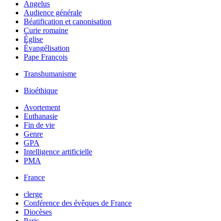
Angelus
Audience générale
Béatification et canonisation
Curie romaine
Église
Évangélisation
Pape François
Transhumanisme
Bioéthique
Avortement
Euthanasie
Fin de vie
Genre
GPA
Intelligence artificielle
PMA
France
clerge
Conférence des évêques de France
Diocèses
Paris