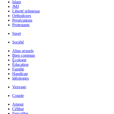
Islam
JMJ
Liberté religieuse
Orthodoxes
Persécutions
Protestants
Sport
Société
Abus sexuels
Bien commun
Écologie
Éducation
Famille
Handicap
Idéologies
Veuvage
Couple
Amour
Célibat
fiancailles