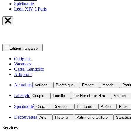
Spiritualité
Léon XIV à Paris
Édition
française
Cotignac
Vacances
Castel Gandolfo
Adoption
Actualités
Vatican
Bioéthique
France
Monde
Patri
Lifestyle
Couple
Famille
For Her et For Him
Maison
Spiritualité
Croix
Dévotion
Écritures
Prière
Rites
Découvertes
Arts
Histoire
Patrimoine Culture
Sanctuai
Services