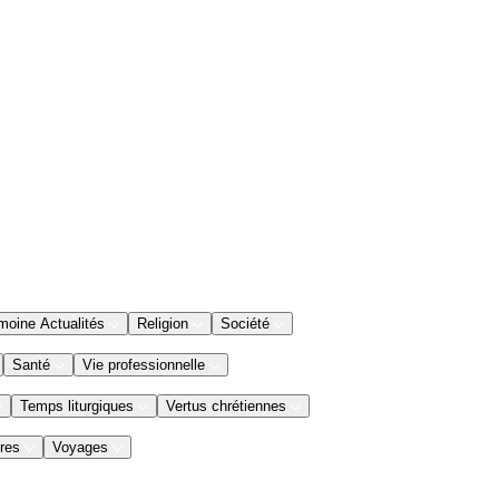
moine Actualités
Religion
Société
Santé
Vie professionnelle
Temps liturgiques
Vertus chrétiennes
res
Voyages