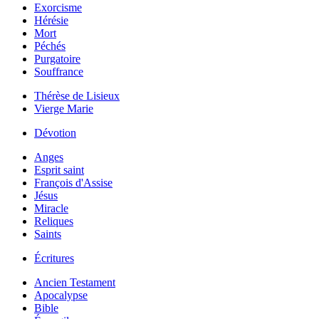
Exorcisme
Hérésie
Mort
Péchés
Purgatoire
Souffrance
Thérèse de Lisieux
Vierge Marie
Dévotion
Anges
Esprit saint
François d'Assise
Jésus
Miracle
Reliques
Saints
Écritures
Ancien Testament
Apocalypse
Bible