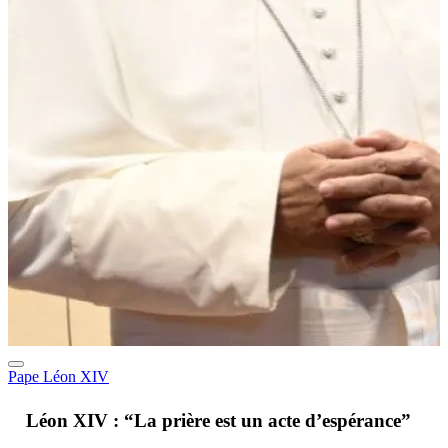
Pape Léon XIV
A
Léon XIV : “La prière est un acte d’espérance”
v