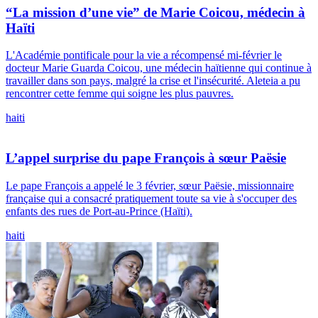
“La mission d’une vie” de Marie Coicou, médecin à
Haïti
L'Académie pontificale pour la vie a récompensé mi-février le
docteur Marie Guarda Coicou, une médecin haïtienne qui continue à
travailler dans son pays, malgré la crise et l'insécurité. Aleteia a pu
rencontrer cette femme qui soigne les plus pauvres.
haiti
L’appel surprise du pape François à sœur Paësie
Le pape François a appelé le 3 février, sœur Paësie, missionnaire
française qui a consacré pratiquement toute sa vie à s'occuper des
enfants des rues de Port-au-Prince (Haïti).
haiti