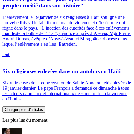
peuple crucifié dans son histoire”
L’enlèvement le 19 janvier de six religieuses à Haïti souligne une
nouvelle fois s'il le fallait du climat de violence et d’insécurité qui
règne dans le pays. "L’inaction des autorités face à ces enlèvements
manifeste la faillite de l’État", dénonce auprès d’Aleteia, Mgr Pierre-
André Dumas, évêque d’Anse-à-Veau et Miragoâne, diocèse dans
lequel l’enlèvement a eu lieu. Entretien.
haiti
Six religieuses enlevées dans un autobus en Haïti
Six religieuses de la congrégation de Sainte Anne ont été enlevées le
19 janvier dernier. Le pape François a demandé ce dimanche à tous
les acteurs nationaux et internationaux de « mettre fin à la violence
en Haïti ».
Charger plus d'articles
Les plus lus du moment