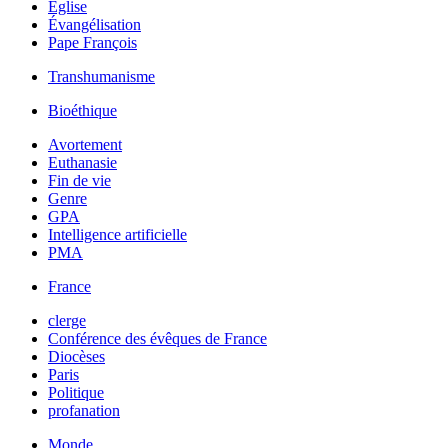
Église
Évangélisation
Pape François
Transhumanisme
Bioéthique
Avortement
Euthanasie
Fin de vie
Genre
GPA
Intelligence artificielle
PMA
France
clerge
Conférence des évêques de France
Diocèses
Paris
Politique
profanation
Monde