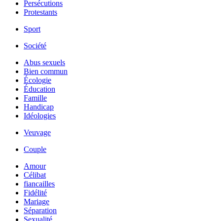
Persécutions
Protestants
Sport
Société
Abus sexuels
Bien commun
Écologie
Éducation
Famille
Handicap
Idéologies
Veuvage
Couple
Amour
Célibat
fiancailles
Fidélité
Mariage
Séparation
Sexualité