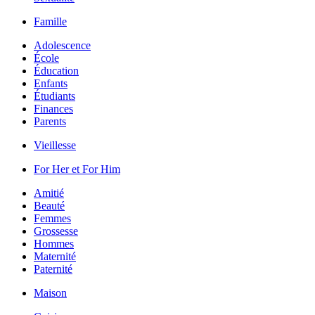
Famille
Adolescence
École
Éducation
Enfants
Étudiants
Finances
Parents
Vieillesse
For Her et For Him
Amitié
Beauté
Femmes
Grossesse
Hommes
Maternité
Paternité
Maison