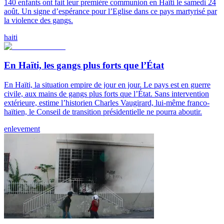
140 enfants ont fait leur première communion en Haïti le samedi 24
août. Un signe d’espérance pour l’Eglise dans ce pays martyrisé par
la violence des gangs.
haiti
En Haïti, les gangs plus forts que l’État
En Haïti, la situation empire de jour en jour. Le pays est en guerre
civile, aux mains de gangs plus forts que l’État. Sans intervention
extérieure, estime l’historien Charles Vaugirard, lui-même franco-
haïtien, le Conseil de transition présidentielle ne pourra aboutir.
enlevement