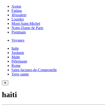
Assise
Fatima
Jérusalem
Lourdes
Mont-Saint-Michel
Notre-Dame de Paris
Pontmain
Voyages
Italie
Jordanie
Malte
Pèlerinage
Rome
Saint-Jacques-de-Compostelle
Terre sainte
✕
haiti