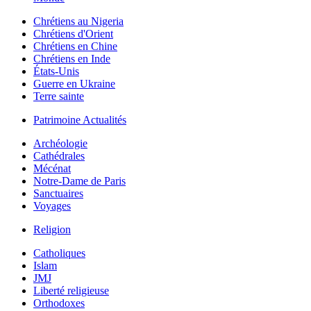
Chrétiens au Nigeria
Chrétiens d'Orient
Chrétiens en Chine
Chrétiens en Inde
États-Unis
Guerre en Ukraine
Terre sainte
Patrimoine Actualités
Archéologie
Cathédrales
Mécénat
Notre-Dame de Paris
Sanctuaires
Voyages
Religion
Catholiques
Islam
JMJ
Liberté religieuse
Orthodoxes