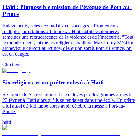
Haïti : l’impossible mission de l’évêque de Port-au-
Prince
Enlèvements, actes de vandalisme, saccages, affrontements
multiples, arrestations arbitraires… Haïti subit ces dernières
semaines une recrudescence de la violence et de l’insécurité. "Tout
le monde a peur, même les religieux, explique Max Leroy Mésidor,
archevêque de Port-au-Prince, dès qu’on sort à Port-au-Prince, on
est en danger."
Chrétiens
Six religieux et un prêtre enlevés à Haïti
Six frères du Sacré-Cœur ont été enlevés par des groupes armés le
23 février à Haïti alors qu’ils se rendaient dans une école. Un prêtre
a lui aussi été kidnappé après avoir célébré la messe à Port-au-
Prince.
haiti