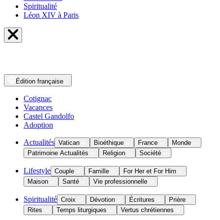
Spiritualité
Léon XIV à Paris
Édition
française
Cotignac
Vacances
Castel Gandolfo
Adoption
Actualités
Vatican
Bioéthique
France
Monde
Patrimoine Actualités
Religion
Société
Lifestyle
Couple
Famille
For Her et For Him
Maison
Santé
Vie professionnelle
Spiritualité
Croix
Dévotion
Écritures
Prière
Rites
Temps liturgiques
Vertus chrétiennes