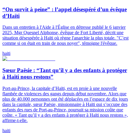
“On survit à peine” : l’appel désespéré d’un évêque
d’Haïti
Dans un entretien à l'Aide à l'Église en détresse publié le 6 janvier
2025, Mgr Quesnel Alphonse, évêque de Fort Liberté, décrit une
situation désespérée à Haïti où règne l'anarchie la plus totale. "C’est
comme si on était en train de nous noyer", témoigne l'évêque.
haiti
Sœur Paësie : “Tant qu’il y a des enfants à protéger
à Haïti nous restons”
Port-au-Prince, la capitale d’Haïti, est en proie à une nouvelle
flambée de violences des gangs depuis début novembre. Alors que
plus de 40.000 personnes ont été déplacées en l’espace de dix jours
dans la capitale, sœur Paësie, missionnaire à Haïti qui s’occupe des
enfants des rues de Port-au-Prince, poursuit sa mission coûte que
coûte. « Tant qu’il y a des enfants à protéger à Haïti nous restons »,
affirme-t-elle.
haiti