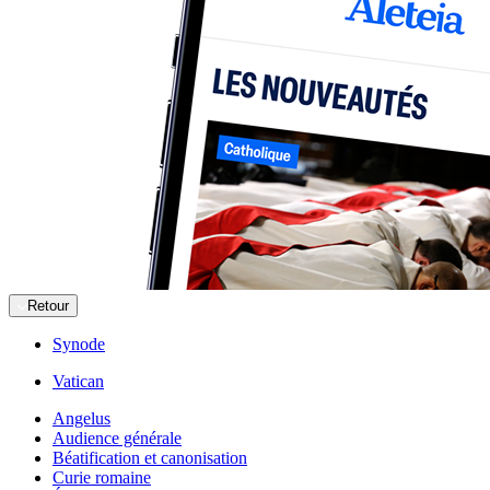
Retour
Synode
Vatican
Angelus
Audience générale
Béatification et canonisation
Curie romaine