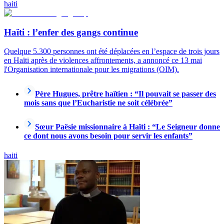
haiti
Haïti : l’enfer des gangs continue
Quelque 5.300 personnes ont été déplacées en l’espace de trois jours
en Haïti après de violences affrontements, a annoncé ce 13 mai
l'Organisation internationale pour les migrations (OIM).
Père Hugues, prêtre haïtien : “Il pouvait se passer des
mois sans que l’Eucharistie ne soit célébrée”
Sœur Paësie missionnaire à Haïti : “Le Seigneur donne
ce dont nous avons besoin pour servir les enfants”
haiti