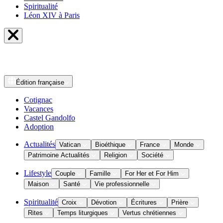
Spiritualité
Léon XIV à Paris
Édition
française
Cotignac
Vacances
Castel Gandolfo
Adoption
Actualités
Vatican
Bioéthique
France
Monde
Patrimoine Actualités
Religion
Société
Lifestyle
Couple
Famille
For Her et For Him
Maison
Santé
Vie professionnelle
Spiritualité
Croix
Dévotion
Écritures
Prière
Rites
Temps liturgiques
Vertus chrétiennes