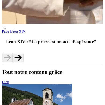
Pape Léon XIV
A
Léon XIV : “La prière est un acte d’espérance”
v
Tout notre contenu grâce
Dieu