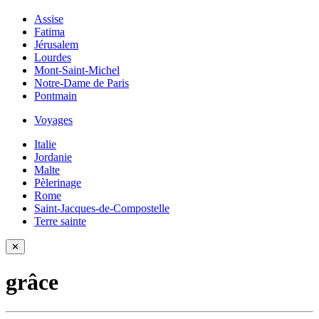
Assise
Fatima
Jérusalem
Lourdes
Mont-Saint-Michel
Notre-Dame de Paris
Pontmain
Voyages
Italie
Jordanie
Malte
Pèlerinage
Rome
Saint-Jacques-de-Compostelle
Terre sainte
✕
grâce