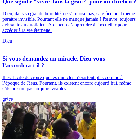
Que signifie “vivre dans la grâce” pour un chrétien ?
Dieu, dans sa grande humilité, ne s’impose pas, sa grâce peut même
paraître invisible. Pourtant elle ne manque jamais à l'œuvre, toujours
agissante au quotidien. À chacun d’apprendre à l'accueillir pour
accéder à la vie éternelle.
Dieu
Si vous demandez un miracle, Dieu vous
l’accordera-t-il ?
Il est facile de croire que les miracles n’existent plus comme à
l’époque de Jésus. Pourtant, ils existent encore aujourd’hui, même
s’ils ne sont pas toujours visibles.
grâce