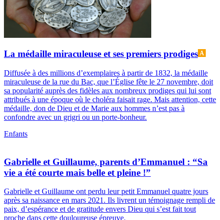
La médaille miraculeuse et ses premiers prodiges
Diffusée à des millions d’exemplaires à partir de 1832, la médaille
miraculeuse de la rue du Bac, que l’Église fête le 27 novembre, doit
sa popularité auprès des fidèles aux nombreux prodiges qui lui sont
attribués à une époque où le choléra faisait rage. Mais attention, cette
médaille, don de Dieu et de Marie aux hommes n’est pas à
confondre avec un grigri ou un porte-bonheur.
Enfants
Gabrielle et Guillaume, parents d’Emmanuel : “Sa
vie a été courte mais belle et pleine !”
Gabrielle et Guillaume ont perdu leur petit Emmanuel quatre jours
après sa naissance en mars 2021. Ils livrent un témoignage rempli de
paix, d’espérance et de gratitude envers Dieu qui s’est fait tout
proche dans cette douloureuse épreuve.