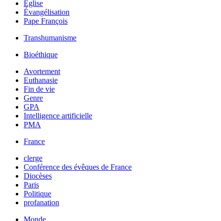
Église
Évangélisation
Pape François
Transhumanisme
Bioéthique
Avortement
Euthanasie
Fin de vie
Genre
GPA
Intelligence artificielle
PMA
France
clerge
Conférence des évêques de France
Diocèses
Paris
Politique
profanation
Monde