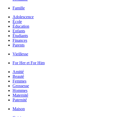
Famille
Adolescence
École
Éducation
Enfants
Étudiants
Finances
Parents
Vieillesse
For Her et For Him
Amitié
Beauté
Femmes
Grossesse
Hommes
Maternité
Paternité
Maison