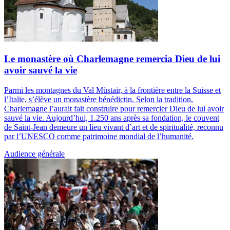
Le monastère où Charlemagne remercia Dieu de lui
avoir sauvé la vie
Parmi les montagnes du Val Müstair, à la frontière entre la Suisse et
l’Italie, s’élève un monastère bénédictin. Selon la tradition,
Charlemagne l’aurait fait construire pour remercier Dieu de lui avoir
sauvé la vie. Aujourd’hui, 1.250 ans après sa fondation, le couvent
de Saint-Jean demeure un lieu vivant d’art et de spiritualité, reconnu
par l’UNESCO comme patrimoine mondial de l’humanité.
Audience générale