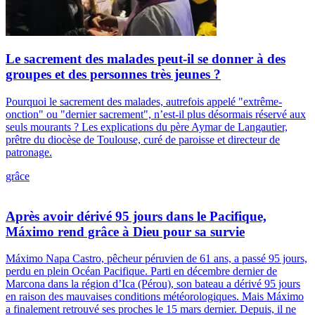
Le sacrement des malades peut-il se donner à des
groupes et des personnes très jeunes ?
Pourquoi le sacrement des malades, autrefois appelé "extrême-
onction" ou "dernier sacrement", n’est-il plus désormais réservé aux
seuls mourants ? Les explications du père Aymar de Langautier,
prêtre du diocèse de Toulouse, curé de paroisse et directeur de
patronage.
grâce
Après avoir dérivé 95 jours dans le Pacifique,
Máximo rend grâce à Dieu pour sa survie
Máximo Napa Castro, pêcheur péruvien de 61 ans, a passé 95 jours,
perdu en plein Océan Pacifique. Parti en décembre dernier de
Marcona dans la région d’Ica (Pérou), son bateau a dérivé 95 jours
en raison des mauvaises conditions météorologiques. Mais Máximo
a finalement retrouvé ses proches le 15 mars dernier. Depuis, il ne