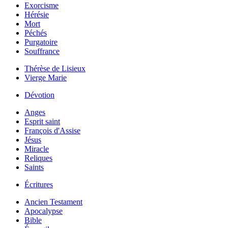
Exorcisme
Hérésie
Mort
Péchés
Purgatoire
Souffrance
Thérèse de Lisieux
Vierge Marie
Dévotion
Anges
Esprit saint
François d'Assise
Jésus
Miracle
Reliques
Saints
Écritures
Ancien Testament
Apocalypse
Bible