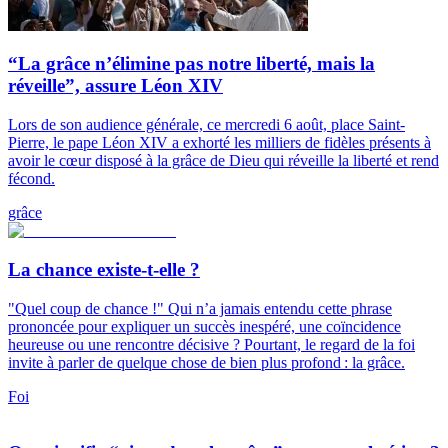
“La grâce n’élimine pas notre liberté, mais la
réveille”, assure Léon XIV
Lors de son audience générale, ce mercredi 6 août, place Saint-
Pierre, le pape Léon XIV a exhorté les milliers de fidèles présents à
avoir le cœur disposé à la grâce de Dieu qui réveille la liberté et rend
fécond.
grâce
La chance existe-t-elle ?
"Quel coup de chance !" Qui n’a jamais entendu cette phrase
prononcée pour expliquer un succès inespéré, une coïncidence
heureuse ou une rencontre décisive ? Pourtant, le regard de la foi
invite à parler de quelque chose de bien plus profond : la grâce.
Foi