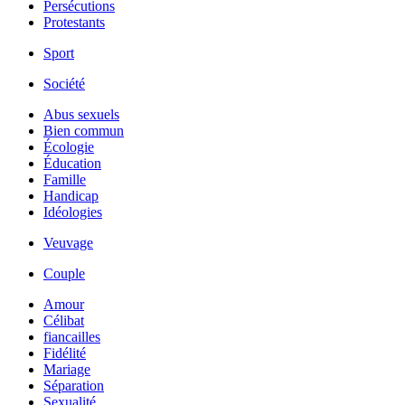
Persécutions
Protestants
Sport
Société
Abus sexuels
Bien commun
Écologie
Éducation
Famille
Handicap
Idéologies
Veuvage
Couple
Amour
Célibat
fiancailles
Fidélité
Mariage
Séparation
Sexualité