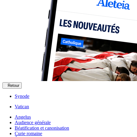
Retour
Synode
Vatican
Angelus
Audience générale
Béatification et canonisation
Curie romaine