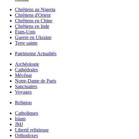
Chrétiens au Nigeria
Chrétiens d'Orient
Chrétiens en Chine
Chrétiens en Inde
États-Unis
Guerre en Ukraine
Terre sainte
Patrimoine Actualités
Archéologie
Cathédrales
Mécénat
Notre-Dame de Paris
Sanctuaires
Voyages
Religion
Catholiques
Islam
JMJ
Liberté religieuse
Orthodoxes