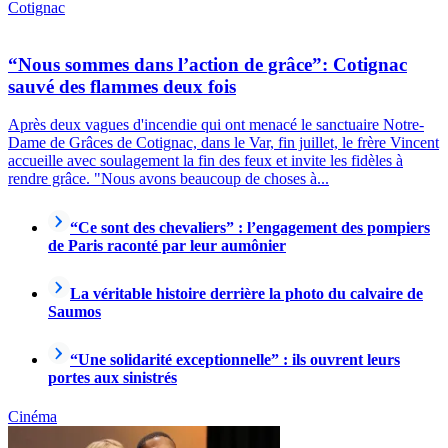
Cotignac
“Nous sommes dans l’action de grâce”: Cotignac
sauvé des flammes deux fois
Après deux vagues d'incendie qui ont menacé le sanctuaire Notre-
Dame de Grâces de Cotignac, dans le Var, fin juillet, le frère Vincent
accueille avec soulagement la fin des feux et invite les fidèles à
rendre grâce. "Nous avons beaucoup de choses à...
“Ce sont des chevaliers” : l’engagement des pompiers
de Paris raconté par leur aumônier
La véritable histoire derrière la photo du calvaire de
Saumos
“Une solidarité exceptionnelle” : ils ouvrent leurs
portes aux sinistrés
Cinéma