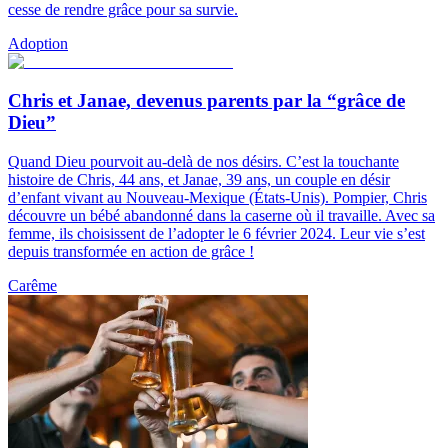
cesse de rendre grâce pour sa survie.
Adoption
Chris et Janae, devenus parents par la “grâce de
Dieu”
Quand Dieu pourvoit au-delà de nos désirs. C’est la touchante
histoire de Chris, 44 ans, et Janae, 39 ans, un couple en désir
d’enfant vivant au Nouveau-Mexique (États-Unis). Pompier, Chris
découvre un bébé abandonné dans la caserne où il travaille. Avec sa
femme, ils choisissent de l’adopter le 6 février 2024. Leur vie s’est
depuis transformée en action de grâce !
Carême