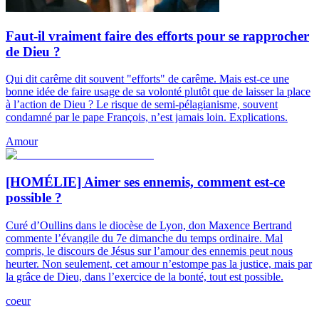
Faut-il vraiment faire des efforts pour se rapprocher
de Dieu ?
Qui dit carême dit souvent "efforts" de carême. Mais est-ce une
bonne idée de faire usage de sa volonté plutôt que de laisser la place
à l’action de Dieu ? Le risque de semi-pélagianisme, souvent
condamné par le pape François, n’est jamais loin. Explications.
Amour
[HOMÉLIE] Aimer ses ennemis, comment est-ce
possible ?
Curé d’Oullins dans le diocèse de Lyon, don Maxence Bertrand
commente l’évangile du 7e dimanche du temps ordinaire. Mal
compris, le discours de Jésus sur l’amour des ennemis peut nous
heurter. Non seulement, cet amour n’estompe pas la justice, mais par
la grâce de Dieu, dans l’exercice de la bonté, tout est possible.
coeur