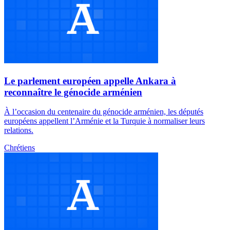
Le parlement européen appelle Ankara à
reconnaître le génocide arménien
À l’occasion du centenaire du génocide arménien, les députés
européens appellent l’Arménie et la Turquie à normaliser leurs
relations.
Chrétiens