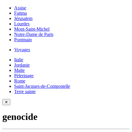
Assise
Fatima
Jérusalem
Lourdes
Mont-Saint-Michel
Notre-Dame de Paris
Pontmain
Voyages
Italie
Jordanie
Malte
Pèlerinage
Rome
Saint-Jacques-de-Compostelle
Terre sainte
✕
genocide