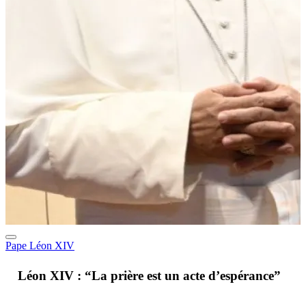
Pape Léon XIV
A
Léon XIV : “La prière est un acte d’espérance”
v