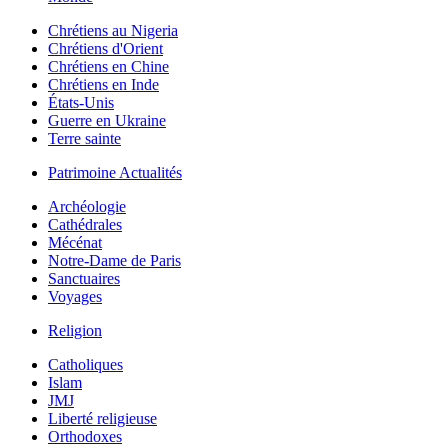
Chrétiens au Nigeria
Chrétiens d'Orient
Chrétiens en Chine
Chrétiens en Inde
États-Unis
Guerre en Ukraine
Terre sainte
Patrimoine Actualités
Archéologie
Cathédrales
Mécénat
Notre-Dame de Paris
Sanctuaires
Voyages
Religion
Catholiques
Islam
JMJ
Liberté religieuse
Orthodoxes