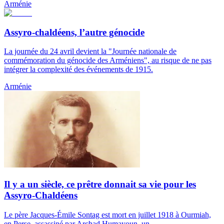
Arménie
Assyro-chaldéens, l’autre génocide
La journée du 24 avril devient la "Journée nationale de
commémoration du génocide des Arméniens", au risque de ne pas
intégrer la complexité des événements de 1915.
Arménie
Il y a un siècle, ce prêtre donnait sa vie pour les
Assyro-Chaldéens
Le père Jacques-Émile Sontag est mort en juillet 1918 à Ourmiah,
en Perse, assassiné par Archad Humayoun, un...