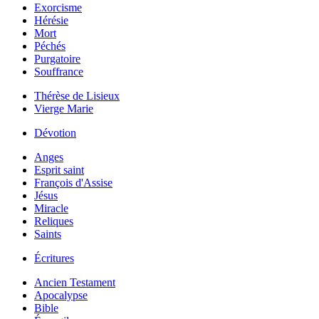
Exorcisme
Hérésie
Mort
Péchés
Purgatoire
Souffrance
Thérèse de Lisieux
Vierge Marie
Dévotion
Anges
Esprit saint
François d'Assise
Jésus
Miracle
Reliques
Saints
Écritures
Ancien Testament
Apocalypse
Bible