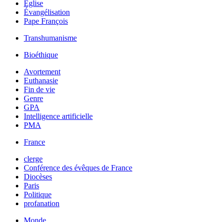
Église
Évangélisation
Pape François
Transhumanisme
Bioéthique
Avortement
Euthanasie
Fin de vie
Genre
GPA
Intelligence artificielle
PMA
France
clerge
Conférence des évêques de France
Diocèses
Paris
Politique
profanation
Monde