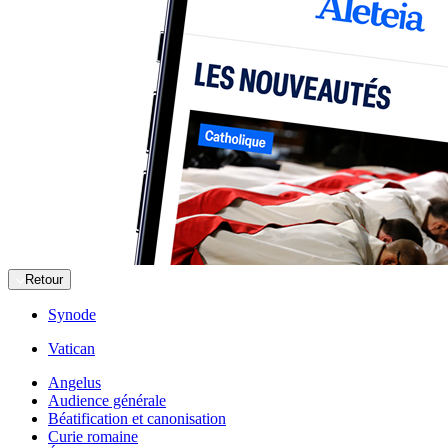
Retour
Synode
Vatican
Angelus
Audience générale
Béatification et canonisation
Curie romaine