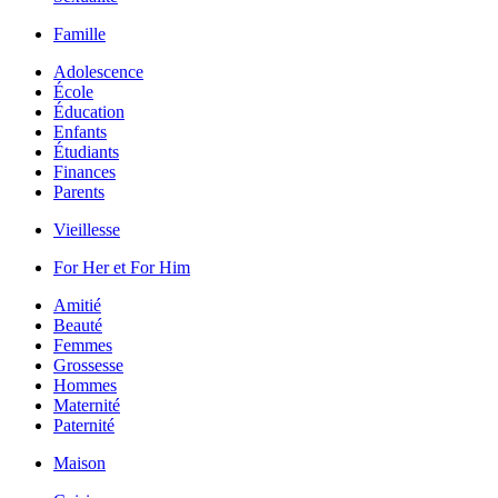
Famille
Adolescence
École
Éducation
Enfants
Étudiants
Finances
Parents
Vieillesse
For Her et For Him
Amitié
Beauté
Femmes
Grossesse
Hommes
Maternité
Paternité
Maison