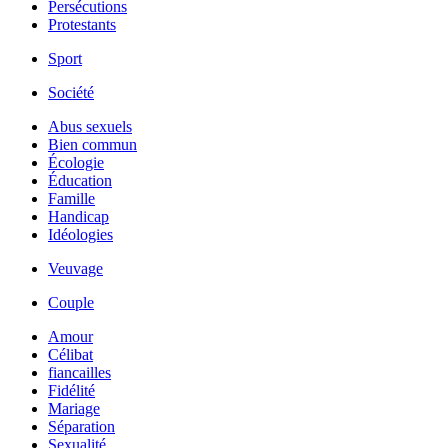
Persécutions
Protestants
Sport
Société
Abus sexuels
Bien commun
Écologie
Éducation
Famille
Handicap
Idéologies
Veuvage
Couple
Amour
Célibat
fiancailles
Fidélité
Mariage
Séparation
Sexualité