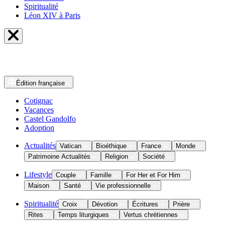
Spiritualité
Léon XIV à Paris
Édition
française
Cotignac
Vacances
Castel Gandolfo
Adoption
Actualités
Vatican
Bioéthique
France
Monde
Patrimoine Actualités
Religion
Société
Lifestyle
Couple
Famille
For Her et For Him
Maison
Santé
Vie professionnelle
Spiritualité
Croix
Dévotion
Écritures
Prière
Rites
Temps liturgiques
Vertus chrétiennes