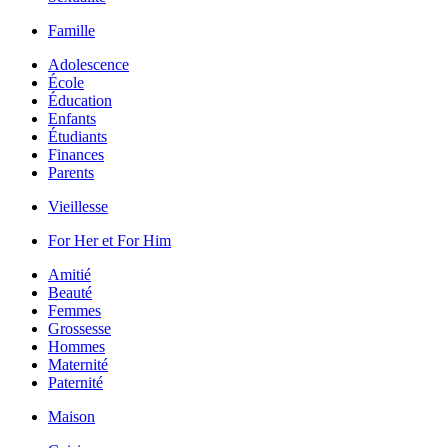
Famille
Adolescence
École
Éducation
Enfants
Étudiants
Finances
Parents
Vieillesse
For Her et For Him
Amitié
Beauté
Femmes
Grossesse
Hommes
Maternité
Paternité
Maison