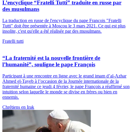
L’encyclique “Fratelli Tutti” traduite en russe par
des musulmans
La traduction en russe de l'encyclique du pape François "Fratelli
Tutti" doit être présentée à Moscou le 3 mars 2021. Ce qui est plus
insolite, c'est qu'elle a été réalisée par des musulmans.
Fratelli tutti
“La fraternité est la nouvelle frontière de
l’humanité”, souligne le pape François
Participant à une rencontre en ligne avec le grand imam d’al-Azhar
Ahmed el-Tayeb à l’occasion de la Journée internationale de la
fraternité humaine ce jeudi 4 février, le pape François a réaffirmé son
intuition selon laquelle le monde se divise en frères ou bien en
ennemis.
Chrétiens en Irak