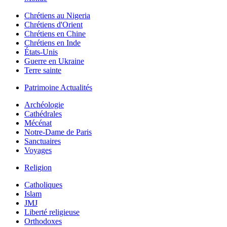
Chrétiens au Nigeria
Chrétiens d'Orient
Chrétiens en Chine
Chrétiens en Inde
États-Unis
Guerre en Ukraine
Terre sainte
Patrimoine Actualités
Archéologie
Cathédrales
Mécénat
Notre-Dame de Paris
Sanctuaires
Voyages
Religion
Catholiques
Islam
JMJ
Liberté religieuse
Orthodoxes