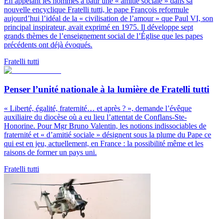
En appelant les hommes à bâtir une « amitié sociale » dans sa
nouvelle encyclique Fratelli tutti, le pape François reformule
aujourd’hui l’idéal de la « civilisation de l’amour » que Paul VI, son
principal inspirateur, avait exprimé en 1975. Il développe sept
grands thèmes de l’enseignement social de l’Église que les papes
précédents ont déjà évoqués.
Fratelli tutti
Penser l’unité nationale à la lumière de Fratelli tutti
« Liberté, égalité, fraternité… et après ? », demande l’évêque
auxiliaire du diocèse où a eu lieu l’attentat de Conflans-Ste-
Honorine. Pour Mgr Bruno Valentin, les notions indissociables de
fraternité et « d’amitié sociale » désignent sous la plume du Pape ce
qui est en jeu, actuellement, en France : la possibilité même et les
raisons de former un pays uni.
Fratelli tutti