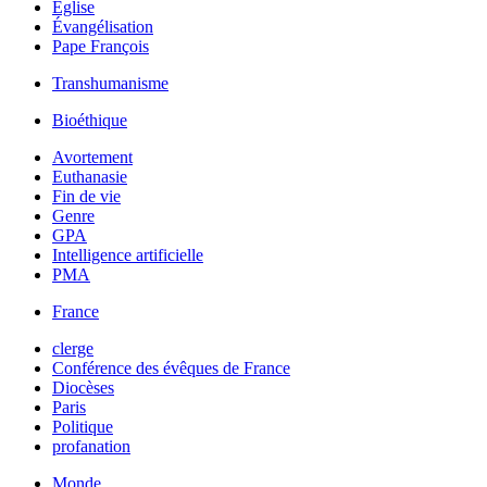
Église
Évangélisation
Pape François
Transhumanisme
Bioéthique
Avortement
Euthanasie
Fin de vie
Genre
GPA
Intelligence artificielle
PMA
France
clerge
Conférence des évêques de France
Diocèses
Paris
Politique
profanation
Monde