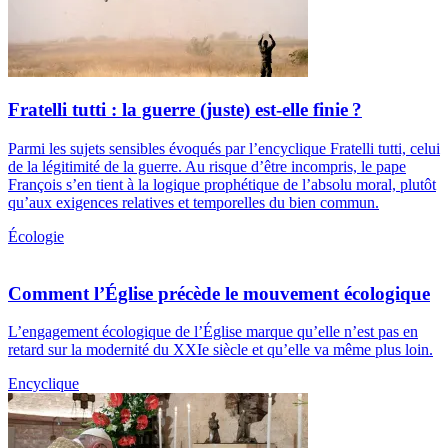
Fratelli tutti : la guerre (juste) est-elle finie ?
Parmi les sujets sensibles évoqués par l’encyclique Fratelli tutti, celui
de la légitimité de la guerre. Au risque d’être incompris, le pape
François s’en tient à la logique prophétique de l’absolu moral, plutôt
qu’aux exigences relatives et temporelles du bien commun.
Écologie
Comment l’Église précède le mouvement écologique
L’engagement écologique de l’Église marque qu’elle n’est pas en
retard sur la modernité du XXIe siècle et qu’elle va même plus loin.
Encyclique