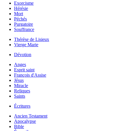
Exorcisme
Hérésie
Mort
Péchés
Purgatoire
Souffrance
Thérèse de Lisieux
Vierge Marie
Dévotion
Anges
Esprit saint
François d'Assise
Jésus
Miracle
Reliques
Saints
Écritures
Ancien Testament
Apocalypse
Bible