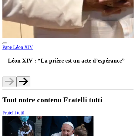
Pape Léon XIV
A
Léon XIV : “La prière est un acte d’espérance”
v
Tout notre contenu Fratelli tutti
Fratelli tutti