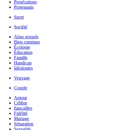
Persécutions
Protestants
Sport
Société
Abus sexuels
Bien commun
Écologie
Éducation
Famille
Handicap
Idéologies
Veuvage
Couple
Amour
Célibat
fiancailles
Fidélité
Mariage
Séparation
Sexualité