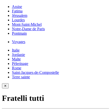
Assise
Fatima
Jérusalem
Lourdes
Mont-Saint-Michel
Notre-Dame de Paris
Pontmain
Voyages
Italie
Jordanie
Malte
Pèlerinage
Rome
Saint-Jacques-de-Compostelle
Terre sainte
✕
Fratelli tutti