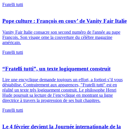
Fratelli tutti
Pope culture : François en couv’ de Vanity Fair Italie
Vanity Fair Italie consacre son second numéro de l'année au pape
François. Son visage orne la couverture du célèbre magazine
américain.
Fratelli tutti
“Fratelli tutti”, un texte logiquement construit
Lire une encyclique demande toujours un effort, a fortiori s’il vous
déstabilise. Contrairement aux apparences, "Fratelli tutti" est en
réalité un texte très logiquement construit. Le philosophe Henri
Hude poursuit sa lecture de l’encyclique en montrant sa ligne
directrice à travers la progression de ses huit chapitres.
Fratelli tutti
Le 4 février devient la Journée internationale de la