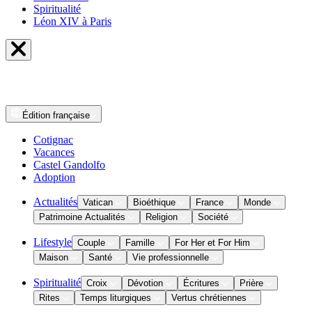
Spiritualité
Léon XIV à Paris
Édition
française
Cotignac
Vacances
Castel Gandolfo
Adoption
Actualités
Vatican
Bioéthique
France
Monde
Patrimoine Actualités
Religion
Société
Lifestyle
Couple
Famille
For Her et For Him
Maison
Santé
Vie professionnelle
Spiritualité
Croix
Dévotion
Écritures
Prière
Rites
Temps liturgiques
Vertus chrétiennes