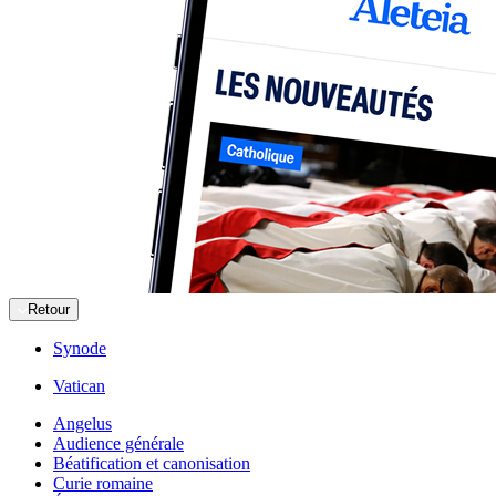
Retour
Synode
Vatican
Angelus
Audience générale
Béatification et canonisation
Curie romaine