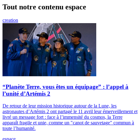
Tout notre contenu espace
creation
“Planète Terre, vous êtes un équipage” : l’appel à
l’unité d’Artémis 2
De retour de leur mission historique autour de la Lune, les
astronautes d’Artémis 2 ont partagé le 11 avril leur émerveillement et
livré un message fort : face à l’immensité du cosmos, la Terre
apparaît fragile et unie, comme un "canot de sauvetage" commun à
toute l’humanité.
espace