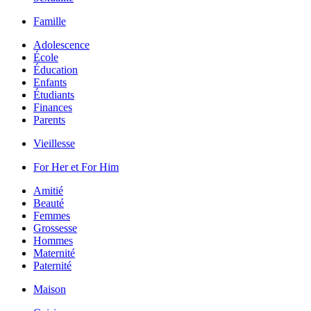
Famille
Adolescence
École
Éducation
Enfants
Étudiants
Finances
Parents
Vieillesse
For Her et For Him
Amitié
Beauté
Femmes
Grossesse
Hommes
Maternité
Paternité
Maison