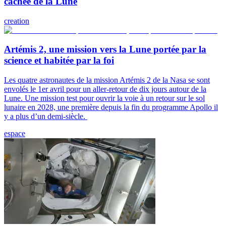
cachée de la Lune
creation
Artémis 2, une mission vers la Lune portée par la
science et habitée par la foi
Les quatre astronautes de la mission Artémis 2 de la Nasa se sont
envolés le 1er avril pour un aller-retour de dix jours autour de la
Lune. Une mission test pour ouvrir la voie à un retour sur le sol
lunaire en 2028, une première depuis la fin du programme Apollo il
y a plus d’un demi-siècle.
espace