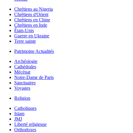
Chrétiens au Nigeria
Chrétiens d'Orient
Chrétiens en Chine
Chrétiens en Inde
États-Unis
Guerre en Ukraine
Terre sainte
Patrimoine Actualités
Archéologie
Cathédrales
Mécénat
Notre-Dame de Paris
Sanctuaires
Voyages
Religion
Catholiques
Islam
JMJ
Liberté religieuse
Orthodoxes