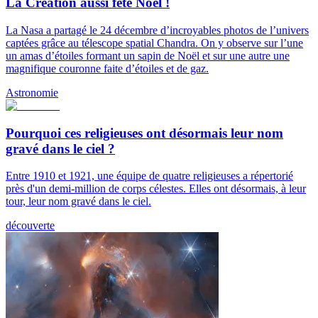
La Création aussi fête Noël !
La Nasa a partagé le 24 décembre d’incroyables photos de l’univers
captées grâce au télescope spatial Chandra. On y observe sur l’une
un amas d’étoiles formant un sapin de Noël et sur une autre une
magnifique couronne faite d’étoiles et de gaz.
Astronomie
Pourquoi ces religieuses ont désormais leur nom
gravé dans le ciel ?
Entre 1910 et 1921, une équipe de quatre religieuses a répertorié
près d'un demi-million de corps célestes. Elles ont désormais, à leur
tour, leur nom gravé dans le ciel.
découverte