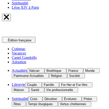
Spiritualité
Léon XIV à Paris
Édition
française
Cotignac
Vacances
Castel Gandolfo
Adoption
Actualités
Vatican
Bioéthique
France
Monde
Patrimoine Actualités
Religion
Société
Lifestyle
Couple
Famille
For Her et For Him
Maison
Santé
Vie professionnelle
Spiritualité
Croix
Dévotion
Écritures
Prière
Rites
Temps liturgiques
Vertus chrétiennes