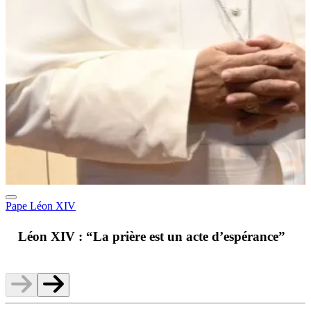
Pape Léon XIV
A
Léon XIV : “La prière est un acte d’espérance”
v