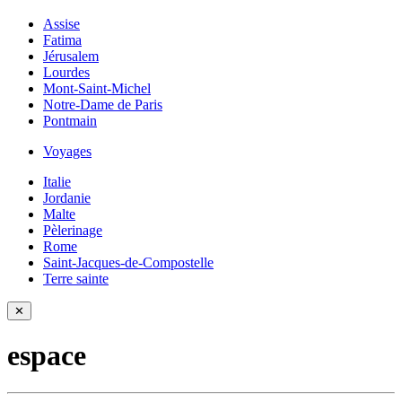
Assise
Fatima
Jérusalem
Lourdes
Mont-Saint-Michel
Notre-Dame de Paris
Pontmain
Voyages
Italie
Jordanie
Malte
Pèlerinage
Rome
Saint-Jacques-de-Compostelle
Terre sainte
✕
espace