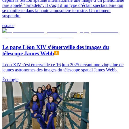
depuis la Station spatiale internationale une image d’un phénomène
rare appelé "farfadets". Il s’agit d’un type d’éclair spectaculaire qui
se manifeste dans la haute atmosphère terrestre. Un moment
suspendu.
espace
Le pape Léon XIV s’émerveille des images du
télescope James Webb
Léon XIV s'est émerveillé ce 16 juin 2025 devant une vingtaine de
jeunes astronomes des images du télescope spatial James Webb.
Écologie