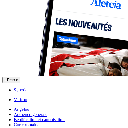
Retour
Synode
Vatican
Angelus
Audience générale
Béatification et canonisation
Curie romaine