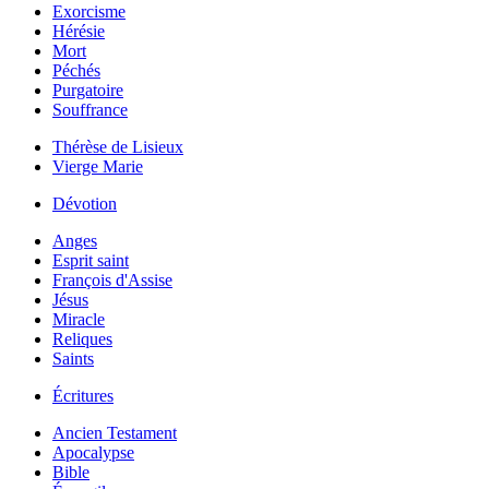
Exorcisme
Hérésie
Mort
Péchés
Purgatoire
Souffrance
Thérèse de Lisieux
Vierge Marie
Dévotion
Anges
Esprit saint
François d'Assise
Jésus
Miracle
Reliques
Saints
Écritures
Ancien Testament
Apocalypse
Bible