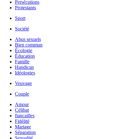
Persécutions
Protestants
Sport
Société
Abus sexuels
Bien commun
Écologie
Éducation
Famille
Handicap
Idéologies
Veuvage
Couple
Amour
Célibat
fiancailles
Fidélité
Mariage
Séparation
Sexualité