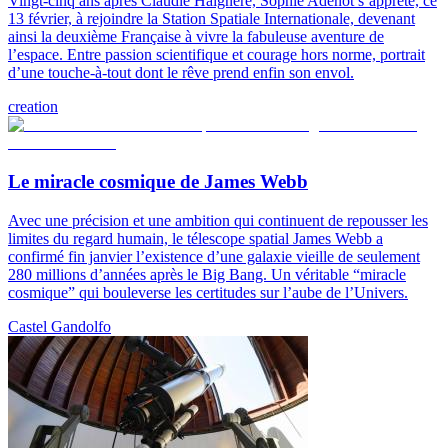
Vingt-cinq ans après Claudie Haigneré, Sophie Adenot s’apprête, ce
13 février, à rejoindre la Station Spatiale Internationale, devenant
ainsi la deuxième Française à vivre la fabuleuse aventure de
l’espace. Entre passion scientifique et courage hors norme, portrait
d’une touche-à-tout dont le rêve prend enfin son envol.
creation
Le miracle cosmique de James Webb
Avec une précision et une ambition qui continuent de repousser les
limites du regard humain, le télescope spatial James Webb a
confirmé fin janvier l’existence d’une galaxie vieille de seulement
280 millions d’années après le Big Bang. Un véritable “miracle
cosmique” qui bouleverse les certitudes sur l’aube de l’Univers.
Castel Gandolfo