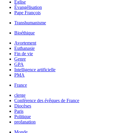
Église
Évangélisation
Pape François
Transhumanisme
Bioéthique
Avortement
Euthanasie
Fin de vie
Genre
GPA
Intelligence artificielle
PMA
France
clerge
Conférence des évêques de France
Diocèses
Paris
Politique
profanation
Monde