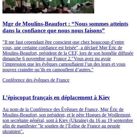
Mgr de Moulins-Beaufort : “Nous sommes atteints
dans la confiance que nous nous faisons”
"Il me faut cependant être conscient que chez beaucoup d’entre
vous, une certaine confiance est brisée", a déclaré Mgr Éric de
Moulins-Beaufort, président de la CEF, lors de son homélie diffusée
dimanche 6 novembre sur France 2."Vous avez pu avoir
l’impression que les évêques camouflaient l’un des leurs et vous
pouvez craindre qu’ils en camouflent d’autres."
Conférence des évêques de France
L’épiscopat français en déplacement à Kiev
Au nom de la Conférence des Évêques de France, Mgr Éric de
Moulins-Beaufort, son président, et le père Hugues de Woillemont,
son secrétaire général, sont à Kiev (Ukraine) du 16 au 19 septembre
afin de manifester "le soutien de l’Église de France au peuple
ukrainien".