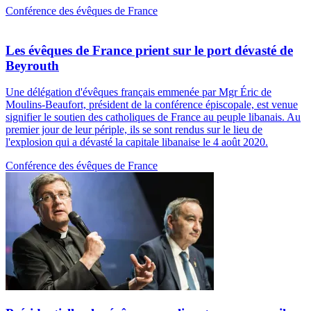
Conférence des évêques de France
Les évêques de France prient sur le port dévasté de
Beyrouth
Une délégation d'évêques français emmenée par Mgr Éric de
Moulins-Beaufort, président de la conférence épiscopale, est venue
signifier le soutien des catholiques de France au peuple libanais. Au
premier jour de leur périple, ils se sont rendus sur le lieu de
l'explosion qui a dévasté la capitale libanaise le 4 août 2020.
Conférence des évêques de France