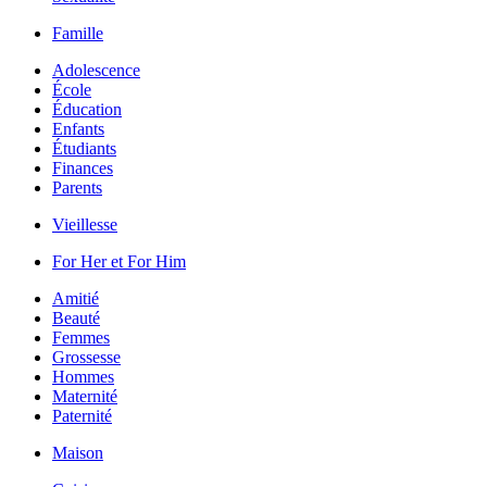
Famille
Adolescence
École
Éducation
Enfants
Étudiants
Finances
Parents
Vieillesse
For Her et For Him
Amitié
Beauté
Femmes
Grossesse
Hommes
Maternité
Paternité
Maison