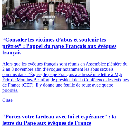
“Consoler les victimes d’abus et soutenir les
prêtres” : l’appel du pape François aux évêques
français
Alors que les évêques français sont réunis en Assemblée plénière du
2 au 8 novembre afin d’évoquer notamment les abus sexuels
commis dans l’Église, le pape François a adressé une lettre à Mgr
Éric de Moulins-Beaufort, le président de la Conférence des évêques
de France (CEF). Il y donne une feuille de route avec quatre
priorités.
Ciase
“Portez votre fardeau avec foi et espérance” : la
lettre du Pape aux évêques de France