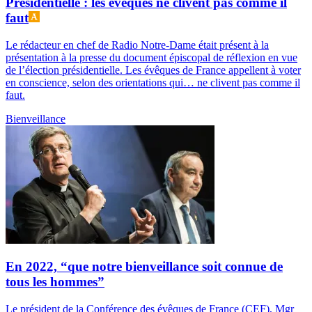
Présidentielle : les évêques ne clivent pas comme il
faut
Le rédacteur en chef de Radio Notre-Dame était présent à la
présentation à la presse du document épiscopal de réflexion en vue
de l’élection présidentielle. Les évêques de France appellent à voter
en conscience, selon des orientations qui… ne clivent pas comme il
faut.
Bienveillance
En 2022, “que notre bienveillance soit connue de
tous les hommes”
Le président de la Conférence des évêques de France (CEF), Mgr