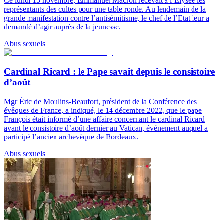
Ce lundi 13 novembre, Emmanuel Macron recevait à l’Elysée les
représentants des cultes pour une table ronde. Au lendemain de la
grande manifestation contre l’antisémitisme, le chef de l’Etat leur a
demandé d’agir auprès de la jeunesse.
Abus sexuels
Cardinal Ricard : le Pape savait depuis le consistoire
d’août
Mgr Éric de Moulins-Beaufort, président de la Conférence des
évêques de France, a indiqué, le 14 décembre 2022, que le pape
François était informé d’une affaire concernant le cardinal Ricard
avant le consistoire d’août dernier au Vatican, événement auquel a
participé l’ancien archevêque de Bordeaux.
Abus sexuels