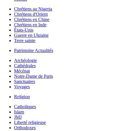
Chrétiens au Nigeria
Chrétiens d'Orient
Chrétiens en Chine
Chrétiens en Inde
États-Unis
Guerre en Ukraine
Terre sainte
Patrimoine Actualités
Archéologie
Cathédrales
Mécénat
Notre-Dame de Paris
Sanctuaires
Voyages
Religion
Catholiques
Islam
JMJ
Liberté religieuse
Orthodoxes