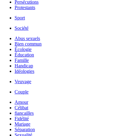
Persécutions
Protestants
Sport
Société
Abus sexuels
Bien commun
Écologie
Éducation
Famille
Handicap
Idéologies
Veuvage
Couple
Amour
Célibat
fiancailles
Fidélité
Mariage
Séparation
Sexualité