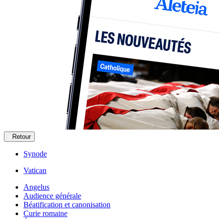
Retour
Synode
Vatican
Angelus
Audience générale
Béatification et canonisation
Curie romaine