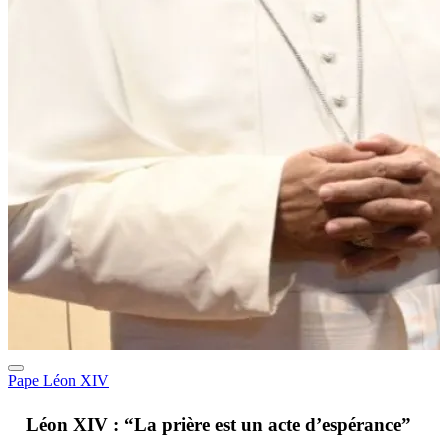
Pape Léon XIV
A
Léon XIV : “La prière est un acte d’espérance”
v