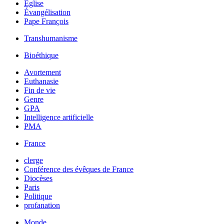
Église
Évangélisation
Pape François
Transhumanisme
Bioéthique
Avortement
Euthanasie
Fin de vie
Genre
GPA
Intelligence artificielle
PMA
France
clerge
Conférence des évêques de France
Diocèses
Paris
Politique
profanation
Monde