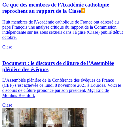
Ce que des membres de l’Académie catholique
reprochent au rapport de la Ciase
Huit membres de l'Académie catholique de France ont adressé au
pape François une analyse critique du rapport de la Commission
indépendante sur les abus sexuels dans l'Église (Ciase) publié début
octobre.
Ciase
Document : le discours de clôture de l’Assemblée
plénière des évêques
L’Assemblée plénière de la Conférence des évêques de France
(CEF) s’est achevée ce lundi 8 novembre 2021 à Lourdes. Voici le
discours de clôture prononcé par son président, Mgr Éric de
Moulins-Beaufort.
Ciase