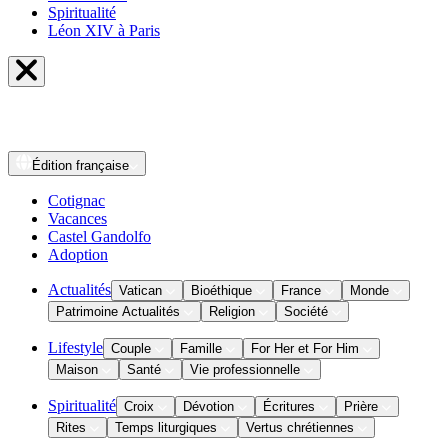
Spiritualité
Léon XIV à Paris
Édition
française
Cotignac
Vacances
Castel Gandolfo
Adoption
Actualités
Vatican
Bioéthique
France
Monde
Patrimoine Actualités
Religion
Société
Lifestyle
Couple
Famille
For Her et For Him
Maison
Santé
Vie professionnelle
Spiritualité
Croix
Dévotion
Écritures
Prière
Rites
Temps liturgiques
Vertus chrétiennes