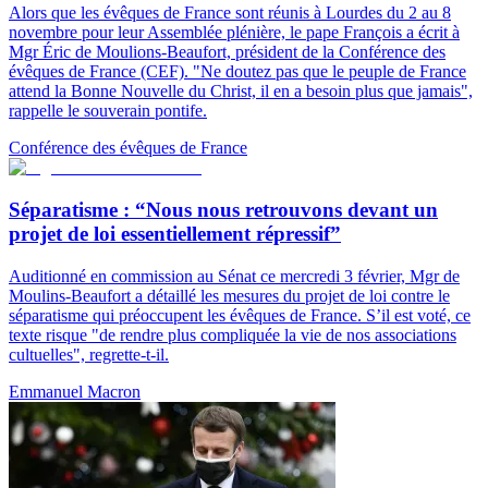
Alors que les évêques de France sont réunis à Lourdes du 2 au 8
novembre pour leur Assemblée plénière, le pape François a écrit à
Mgr Éric de Moulions-Beaufort, président de la Conférence des
évêques de France (CEF). "Ne doutez pas que le peuple de France
attend la Bonne Nouvelle du Christ, il en a besoin plus que jamais",
rappelle le souverain pontife.
Conférence des évêques de France
Séparatisme : “Nous nous retrouvons devant un
projet de loi essentiellement répressif”
Auditionné en commission au Sénat ce mercredi 3 février, Mgr de
Moulins-Beaufort a détaillé les mesures du projet de loi contre le
séparatisme qui préoccupent les évêques de France. S’il est voté, ce
texte risque "de rendre plus compliquée la vie de nos associations
cultuelles", regrette-t-il.
Emmanuel Macron