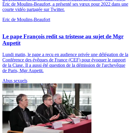
Éric de Moulins-Beaufort, a présenté ses vœux pour 2022 dans une
courte vidéo partagée sur Twitter.
Eric de Moulins-Beaufort
Le pape François redit sa tristesse au sujet de Mgr
Aupetit
Lundi matin, le pape a reçu en audience privée une délégation de la
Conférence des évêques de France (CEF) pour évoquer le rapport
de la Ciase. Il a aussi été question de la démission de l'archevêque
de Paris, Mgr Aupetit.
Abus sexuels