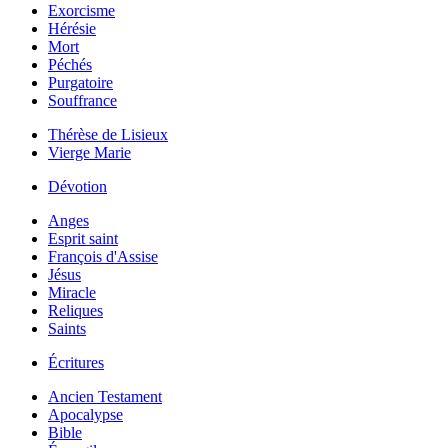
Exorcisme
Hérésie
Mort
Péchés
Purgatoire
Souffrance
Thérèse de Lisieux
Vierge Marie
Dévotion
Anges
Esprit saint
François d'Assise
Jésus
Miracle
Reliques
Saints
Écritures
Ancien Testament
Apocalypse
Bible