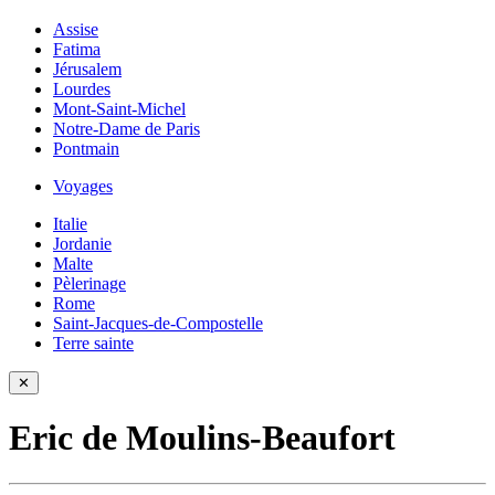
Assise
Fatima
Jérusalem
Lourdes
Mont-Saint-Michel
Notre-Dame de Paris
Pontmain
Voyages
Italie
Jordanie
Malte
Pèlerinage
Rome
Saint-Jacques-de-Compostelle
Terre sainte
✕
Eric de Moulins-Beaufort