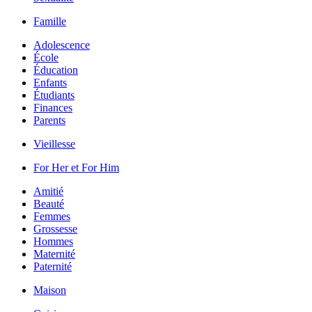
Famille
Adolescence
École
Éducation
Enfants
Étudiants
Finances
Parents
Vieillesse
For Her et For Him
Amitié
Beauté
Femmes
Grossesse
Hommes
Maternité
Paternité
Maison