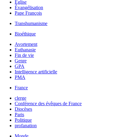
Église
Évangélisation
Pape François
Transhumanisme
Bioéthique
Avortement
Euthanasie
Fin de vie
Genre
GPA
Intelligence artificielle
PMA
France
clerge
Conférence des évêques de France
Diocèses
Paris
Politique
profanation
Monde