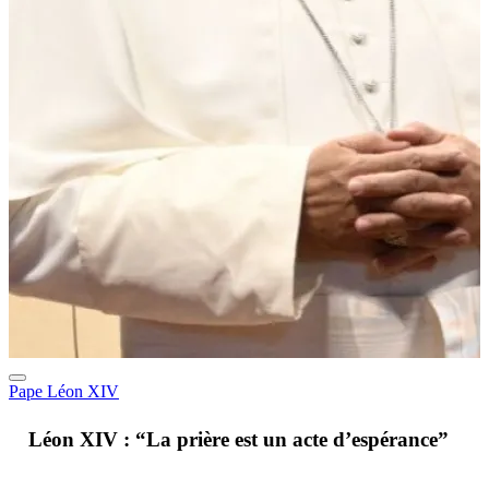
Pape Léon XIV
A
Léon XIV : “La prière est un acte d’espérance”
v