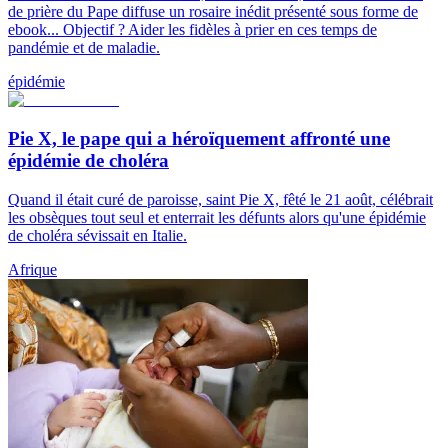
de prière du Pape diffuse un rosaire inédit présenté sous forme de
ebook... Objectif ? Aider les fidèles à prier en ces temps de
pandémie et de maladie.
épidémie
Pie X, le pape qui a héroïquement affronté une
épidémie de choléra
Quand il était curé de paroisse, saint Pie X, fêté le 21 août, célébrait
les obsèques tout seul et enterrait les défunts alors qu'une épidémie
de choléra sévissait en Italie.
Afrique