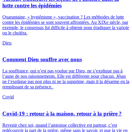
lutte contre les épidémies
Quarantaine, « hygiénisme », vaccination ? Les méthodes de lutte
contre les épidémies se sont souvent affrontées. Au XIXe siècle, par
exemple, le consensus fut difficile à obtenir pour éradiquer la variole
ou le choléra.
Dieu
Comment Dieu souffre avec nous
La souffrance, qui n’est pas voulue par Dieu, ne s’explique pas à
l’aune de nos raisonnements. Elle est différente pour chacun. Jésus
ne l’explique pas non plus ni ne la supprime, mais il la désarme en la
remplissant de sa présence.
Covid
Covid-19 : retour à la maison, retour à la prière ?
Revenir chez soi, quand l’angoisse collective est partout, c’est
redécouvrir la part de la prière, même sans le savoir, et que la vie en