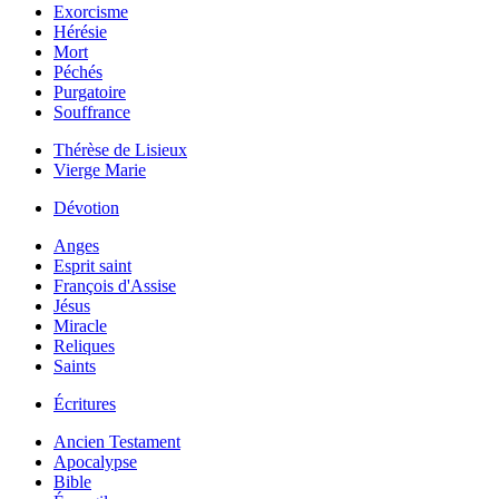
Exorcisme
Hérésie
Mort
Péchés
Purgatoire
Souffrance
Thérèse de Lisieux
Vierge Marie
Dévotion
Anges
Esprit saint
François d'Assise
Jésus
Miracle
Reliques
Saints
Écritures
Ancien Testament
Apocalypse
Bible