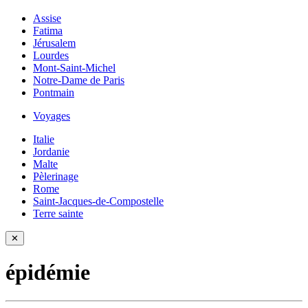
Assise
Fatima
Jérusalem
Lourdes
Mont-Saint-Michel
Notre-Dame de Paris
Pontmain
Voyages
Italie
Jordanie
Malte
Pèlerinage
Rome
Saint-Jacques-de-Compostelle
Terre sainte
✕
épidémie