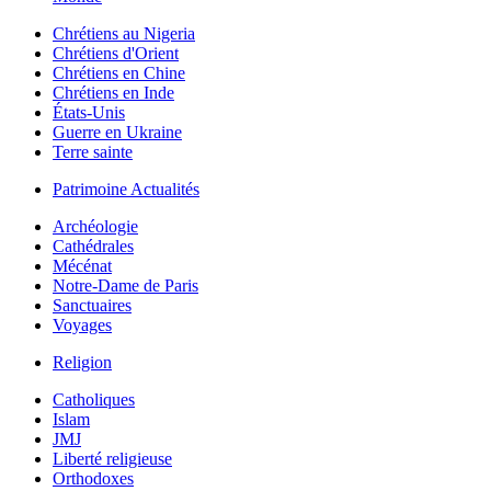
Chrétiens au Nigeria
Chrétiens d'Orient
Chrétiens en Chine
Chrétiens en Inde
États-Unis
Guerre en Ukraine
Terre sainte
Patrimoine Actualités
Archéologie
Cathédrales
Mécénat
Notre-Dame de Paris
Sanctuaires
Voyages
Religion
Catholiques
Islam
JMJ
Liberté religieuse
Orthodoxes