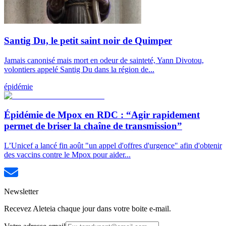
Santig Du, le petit saint noir de Quimper
Jamais canonisé mais mort en odeur de sainteté, Yann Divotou,
volontiers appelé Santig Du dans la région de...
épidémie
Épidémie de Mpox en RDC : “Agir rapidement
permet de briser la chaîne de transmission”
L’Unicef a lancé fin août "un appel d'offres d'urgence" afin d'obtenir
des vaccins contre le Mpox pour aider...
Newsletter
Recevez Aleteia chaque jour dans votre boite e-mail.