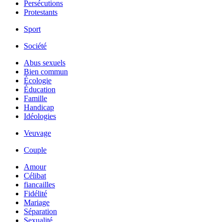
Persécutions
Protestants
Sport
Société
Abus sexuels
Bien commun
Écologie
Éducation
Famille
Handicap
Idéologies
Veuvage
Couple
Amour
Célibat
fiancailles
Fidélité
Mariage
Séparation
Sexualité