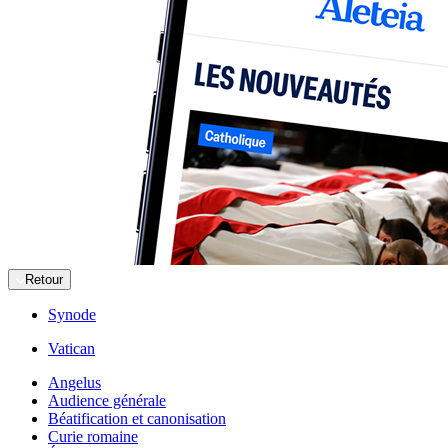
Retour
Synode
Vatican
Angelus
Audience générale
Béatification et canonisation
Curie romaine