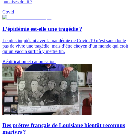
punaises de lit ?
Covid
L’épidémie est-elle une tragédie ?
Le plus inquiétant avec la pandémie de Covid-19 n’est sans doute
pas de vivre une tragédie, mais d’être citoyen d’un monde qui croit
qu’un vaccin suffit à y mettre fin.
Béatification et canonisation
Des prêtres français de Louisiane bientôt reconnus
martyrs ?