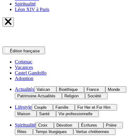
Spiritualité
Léon XIV à Paris
Édition
française
Cotignac
Vacances
Castel Gandolfo
Adoption
Actualités
Vatican
Bioéthique
France
Monde
Patrimoine Actualités
Religion
Société
Lifestyle
Couple
Famille
For Her et For Him
Maison
Santé
Vie professionnelle
Spiritualité
Croix
Dévotion
Écritures
Prière
Rites
Temps liturgiques
Vertus chrétiennes