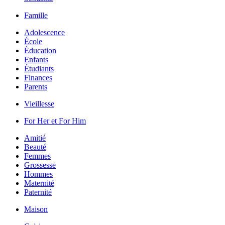
Famille
Adolescence
École
Éducation
Enfants
Étudiants
Finances
Parents
Vieillesse
For Her et For Him
Amitié
Beauté
Femmes
Grossesse
Hommes
Maternité
Paternité
Maison