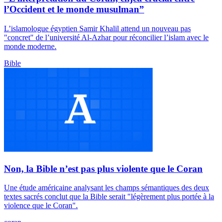
l’Occident et le monde musulman”
L’islamologue égyptien Samir Khalil attend un nouveau pas
"concret" de l’université Al-Azhar pour réconcilier l’islam avec le
monde moderne.
Bible
Non, la Bible n’est pas plus violente que le Coran
Une étude américaine analysant les champs sémantiques des deux
textes sacrés conclut que la Bible serait "légèrement plus portée à la
violence que le Coran".