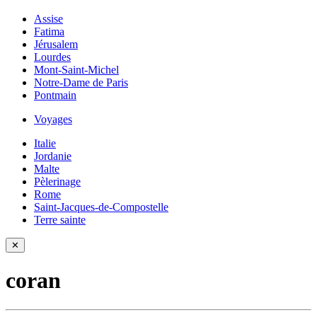
Assise
Fatima
Jérusalem
Lourdes
Mont-Saint-Michel
Notre-Dame de Paris
Pontmain
Voyages
Italie
Jordanie
Malte
Pèlerinage
Rome
Saint-Jacques-de-Compostelle
Terre sainte
✕
coran