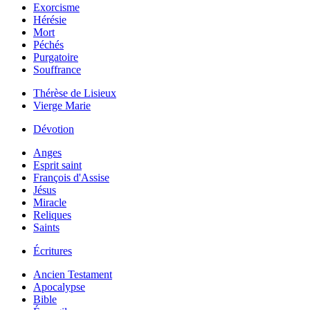
Exorcisme
Hérésie
Mort
Péchés
Purgatoire
Souffrance
Thérèse de Lisieux
Vierge Marie
Dévotion
Anges
Esprit saint
François d'Assise
Jésus
Miracle
Reliques
Saints
Écritures
Ancien Testament
Apocalypse
Bible