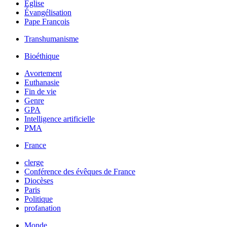
Église
Évangélisation
Pape François
Transhumanisme
Bioéthique
Avortement
Euthanasie
Fin de vie
Genre
GPA
Intelligence artificielle
PMA
France
clerge
Conférence des évêques de France
Diocèses
Paris
Politique
profanation
Monde