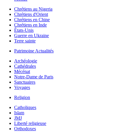
Chrétiens au Nigeria
Chrétiens d'Orient
Chrétiens en Chine
Chrétiens en Inde
États-Unis
Guerre en Ukraine
Terre sainte
Patrimoine Actualités
Archéologie
Cathédrales
Mécénat
Notre-Dame de Paris
Sanctuaires
Voyages
Religion
Catholiques
Islam
JMJ
Liberté religieuse
Orthodoxes