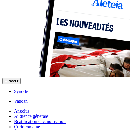
Retour
Synode
Vatican
Angelus
Audience générale
Béatification et canonisation
Curie romaine