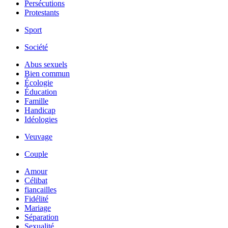
Persécutions
Protestants
Sport
Société
Abus sexuels
Bien commun
Écologie
Éducation
Famille
Handicap
Idéologies
Veuvage
Couple
Amour
Célibat
fiancailles
Fidélité
Mariage
Séparation
Sexualité