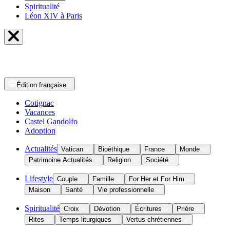
Spiritualité
Léon XIV à Paris
Édition
française
Cotignac
Vacances
Castel Gandolfo
Adoption
Actualités
Vatican
Bioéthique
France
Monde
Patrimoine Actualités
Religion
Société
Lifestyle
Couple
Famille
For Her et For Him
Maison
Santé
Vie professionnelle
Spiritualité
Croix
Dévotion
Écritures
Prière
Rites
Temps liturgiques
Vertus chrétiennes