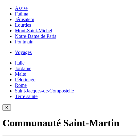
Assise
Fatima
Jérusalem
Lourdes
Mont-Saint-Michel
Notre-Dame de Paris
Pontmain
Voyages
Italie
Jordanie
Malte
Pèlerinage
Rome
Saint-Jacques-de-Compostelle
Terre sainte
✕
Communauté Saint-Martin