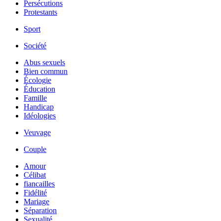
Persécutions
Protestants
Sport
Société
Abus sexuels
Bien commun
Écologie
Éducation
Famille
Handicap
Idéologies
Veuvage
Couple
Amour
Célibat
fiancailles
Fidélité
Mariage
Séparation
Sexualité