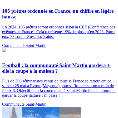
105 prêtres ordonnés en France, un chiffre en légère
hausse
En 2024, 105 prêtres seront ordonnés selon la CEF (Conférence des
évêques de France). Cela représente 19% de plus qu’en 2023. Parmi
eux, 73 sont prêtres diocésains.
Communauté Saint-Martin
Football : la communauté Saint-Martin gardera-t-
elle la coupe à la maison ?
Plus de 300 séminaristes venus de toute la France se retrouvent ce
samedi 25 mai à Evron (Mayenne) pour s'affronter sur un terrain de
football. Objectif pour la communauté Saint-Martin hôte du tournoi :
garder la coupe gagnée l'an passé !
Communauté Saint-Martin