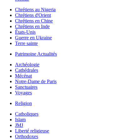
Chrétiens au Nigeria
Chrétiens d'Orient
Chrétiens en Chine
Chrétiens en Inde
États-Unis
Guerre en Ukraine
Terre sainte
Patrimoine Actualités
Archéologie
Cathédrales
Mécénat
Notre-Dame de Paris
Sanctuaires
Voyages
Religion
Catholiques
Islam
JMJ
Liberté religieuse
Orthodoxes