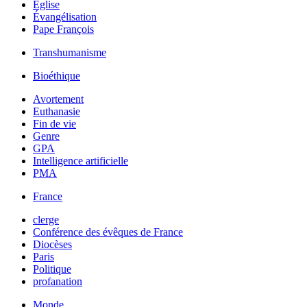
Église
Évangélisation
Pape François
Transhumanisme
Bioéthique
Avortement
Euthanasie
Fin de vie
Genre
GPA
Intelligence artificielle
PMA
France
clerge
Conférence des évêques de France
Diocèses
Paris
Politique
profanation
Monde