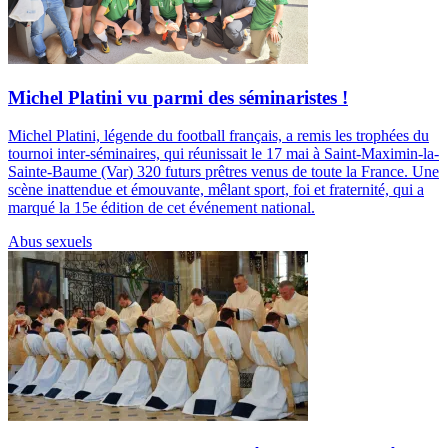
Michel Platini vu parmi des séminaristes !
Michel Platini, légende du football français, a remis les trophées du
tournoi inter-séminaires, qui réunissait le 17 mai à Saint-Maximin-la-
Sainte-Baume (Var) 320 futurs prêtres venus de toute la France. Une
scène inattendue et émouvante, mêlant sport, foi et fraternité, qui a
marqué la 15e édition de cet événement national.
Abus sexuels