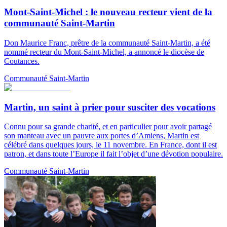
Mont-Saint-Michel : le nouveau recteur vient de la
communauté Saint-Martin
Don Maurice Franc, prêtre de la communauté Saint-Martin, a été
nommé recteur du Mont-Saint-Michel, a annoncé le diocèse de
Coutances.
Communauté Saint-Martin
Martin, un saint à prier pour susciter des vocations
Connu pour sa grande charité, et en particulier pour avoir partagé
son manteau avec un pauvre aux portes d’Amiens, Martin est
célébré dans quelques jours, le 11 novembre. En France, dont il est
patron, et dans toute l’Europe il fait l’objet d’une dévotion populaire.
Communauté Saint-Martin