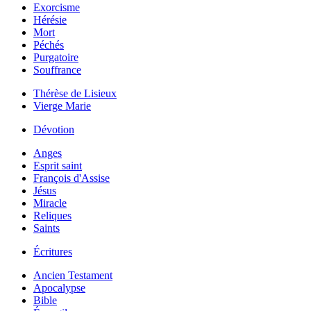
Exorcisme
Hérésie
Mort
Péchés
Purgatoire
Souffrance
Thérèse de Lisieux
Vierge Marie
Dévotion
Anges
Esprit saint
François d'Assise
Jésus
Miracle
Reliques
Saints
Écritures
Ancien Testament
Apocalypse
Bible