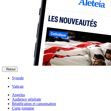
Retour
Synode
Vatican
Angelus
Audience générale
Béatification et canonisation
Curie romaine