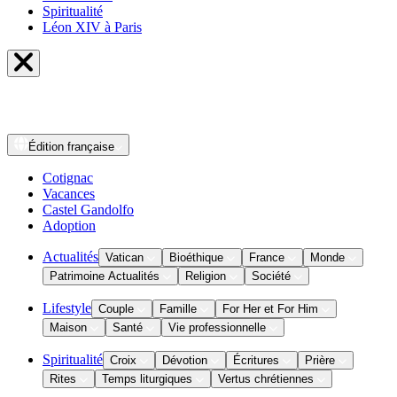
Spiritualité
Léon XIV à Paris
Édition
française
Cotignac
Vacances
Castel Gandolfo
Adoption
Actualités
Vatican
Bioéthique
France
Monde
Patrimoine Actualités
Religion
Société
Lifestyle
Couple
Famille
For Her et For Him
Maison
Santé
Vie professionnelle
Spiritualité
Croix
Dévotion
Écritures
Prière
Rites
Temps liturgiques
Vertus chrétiennes