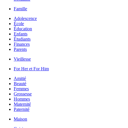
Famille
Adolescence
École
Éducation
Enfants
Étudiants
Finances
Parents
Vieillesse
For Her et For Him
Amitié
Beauté
Femmes
Grossesse
Hommes
Maternité
Paternité
Maison