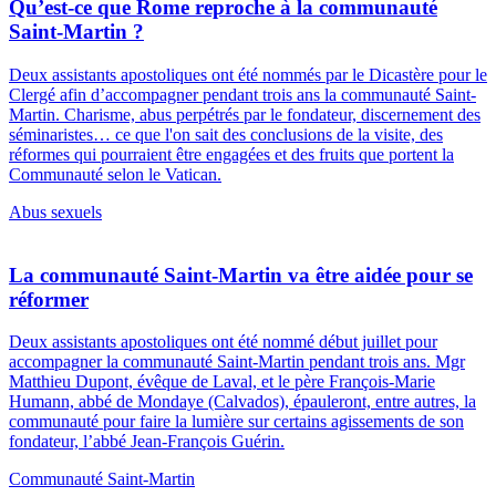
Qu’est-ce que Rome reproche à la communauté
Saint-Martin ?
Deux assistants apostoliques ont été nommés par le Dicastère pour le
Clergé afin d’accompagner pendant trois ans la communauté Saint-
Martin. Charisme, abus perpétrés par le fondateur, discernement des
séminaristes… ce que l'on sait des conclusions de la visite, des
réformes qui pourraient être engagées et des fruits que portent la
Communauté selon le Vatican.
Abus sexuels
La communauté Saint-Martin va être aidée pour se
réformer
Deux assistants apostoliques ont été nommé début juillet pour
accompagner la communauté Saint-Martin pendant trois ans. Mgr
Matthieu Dupont, évêque de Laval, et le père François-Marie
Humann, abbé de Mondaye (Calvados), épauleront, entre autres, la
communauté pour faire la lumière sur certains agissements de son
fondateur, l’abbé Jean-François Guérin.
Communauté Saint-Martin