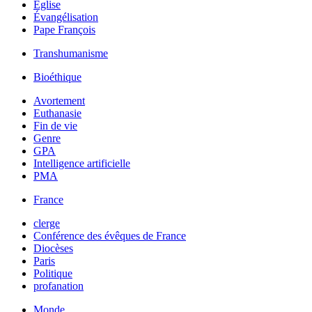
Église
Évangélisation
Pape François
Transhumanisme
Bioéthique
Avortement
Euthanasie
Fin de vie
Genre
GPA
Intelligence artificielle
PMA
France
clerge
Conférence des évêques de France
Diocèses
Paris
Politique
profanation
Monde