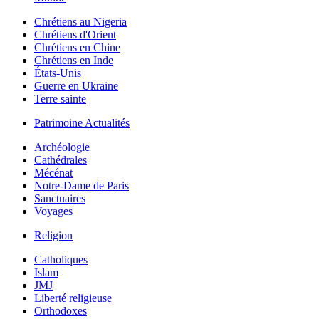
Chrétiens au Nigeria
Chrétiens d'Orient
Chrétiens en Chine
Chrétiens en Inde
États-Unis
Guerre en Ukraine
Terre sainte
Patrimoine Actualités
Archéologie
Cathédrales
Mécénat
Notre-Dame de Paris
Sanctuaires
Voyages
Religion
Catholiques
Islam
JMJ
Liberté religieuse
Orthodoxes