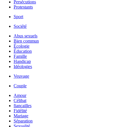
Persécutions
Protestants
Sport
Société
Abus sexuels
Bien commun
Écologie
Éducation
Famille
Handicap
Idéologies
Veuvage
Couple
Amour
Célibat
fiancailles
Fidélité
Mariage
Séparation
Sexualité