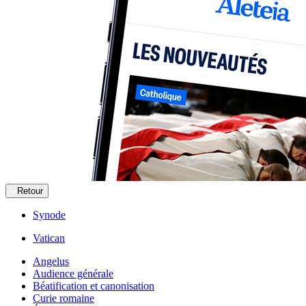
Retour
Synode
Vatican
Angelus
Audience générale
Béatification et canonisation
Curie romaine