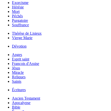
Exorcisme
Hérésie
Mort
Péchés
Purgatoire
Souffrance
Thérèse de Lisieux
Vierge Marie
Dévotion
Anges
Esprit saint
François d'Assise
Jésus
Miracle
Reliques
Saints
Écritures
Ancien Testament
Apocalypse
Bible