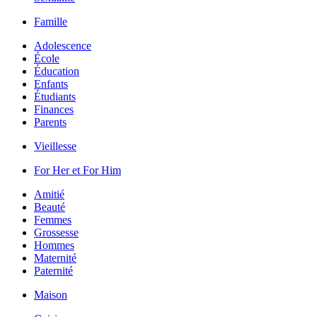
Famille
Adolescence
École
Éducation
Enfants
Étudiants
Finances
Parents
Vieillesse
For Her et For Him
Amitié
Beauté
Femmes
Grossesse
Hommes
Maternité
Paternité
Maison