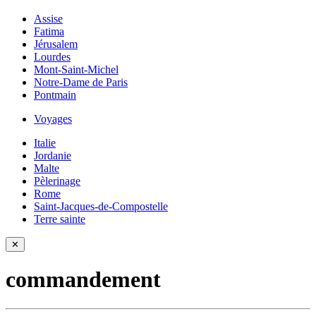
Assise
Fatima
Jérusalem
Lourdes
Mont-Saint-Michel
Notre-Dame de Paris
Pontmain
Voyages
Italie
Jordanie
Malte
Pèlerinage
Rome
Saint-Jacques-de-Compostelle
Terre sainte
✕
commandement