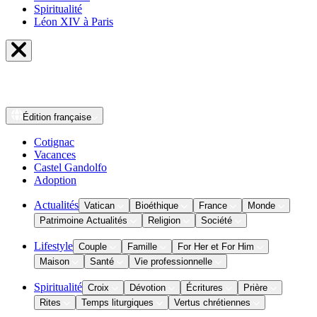
Spiritualité
Léon XIV à Paris
Édition
française
Cotignac
Vacances
Castel Gandolfo
Adoption
Actualités
Vatican
Bioéthique
France
Monde
Patrimoine Actualités
Religion
Société
Lifestyle
Couple
Famille
For Her et For Him
Maison
Santé
Vie professionnelle
Spiritualité
Croix
Dévotion
Écritures
Prière
Rites
Temps liturgiques
Vertus chrétiennes