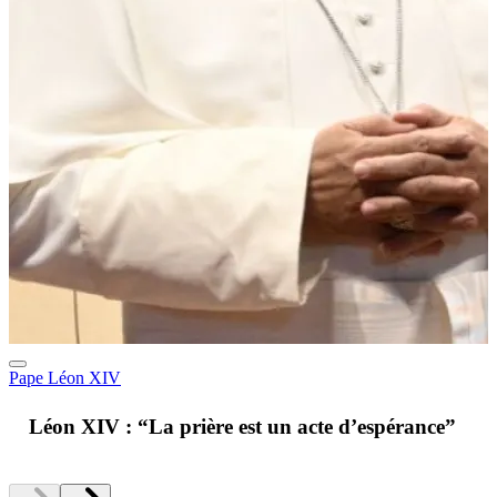
Pape Léon XIV
A
Léon XIV : “La prière est un acte d’espérance”
v