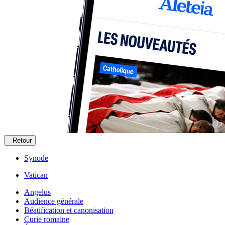
Retour
Synode
Vatican
Angelus
Audience générale
Béatification et canonisation
Curie romaine