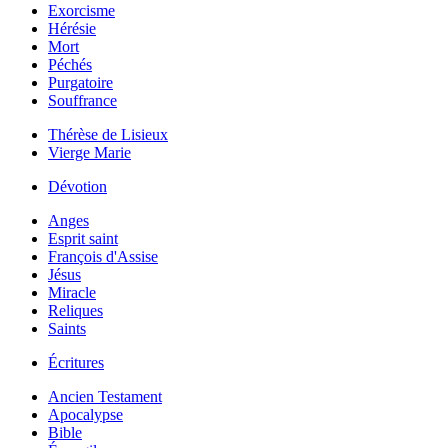
Exorcisme
Hérésie
Mort
Péchés
Purgatoire
Souffrance
Thérèse de Lisieux
Vierge Marie
Dévotion
Anges
Esprit saint
François d'Assise
Jésus
Miracle
Reliques
Saints
Écritures
Ancien Testament
Apocalypse
Bible