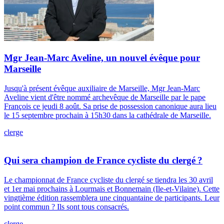
Mgr Jean-Marc Aveline, un nouvel évêque pour
Marseille
Jusqu'à présent évêque auxiliaire de Marseille, Mgr Jean-Marc
Aveline vient d'être nommé archevêque de Marseille par le pape
François ce jeudi 8 août. Sa prise de possession canonique aura lieu
le 15 septembre prochain à 15h30 dans la cathédrale de Marseille.
clerge
Qui sera champion de France cycliste du clergé ?
Le championnat de France cycliste du clergé se tiendra les 30 avril
et 1er mai prochains à Lourmais et Bonnemain (Ile-et-Vilaine). Cette
vingtième édition rassemblera une cinquantaine de participants. Leur
point commun ? Ils sont tous consacrés.
clerge