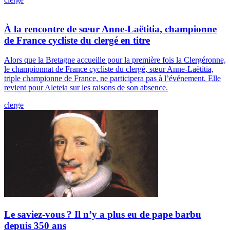
À la rencontre de sœur Anne-Laëtitia, championne
de France cycliste du clergé en titre
Alors que la Bretagne accueille pour la première fois la Clergéronne,
le championnat de France cycliste du clergé, sœur Anne-Laëtitia,
triple championne de France, ne participera pas à l’événement. Elle
revient pour Aleteia sur les raisons de son absence.
clerge
Le saviez-vous ? Il n’y a plus eu de pape barbu
depuis 350 ans