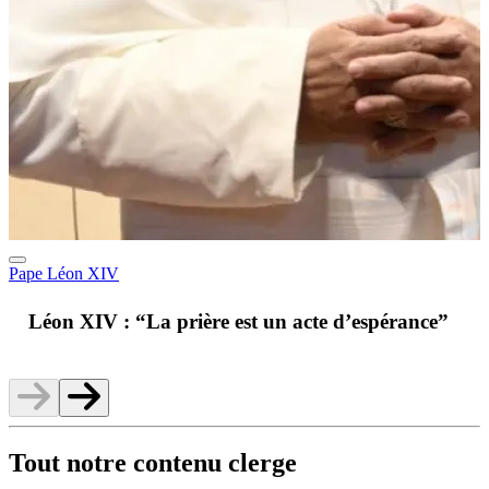
Pape Léon XIV
A
Léon XIV : “La prière est un acte d’espérance”
v
Tout notre contenu clerge