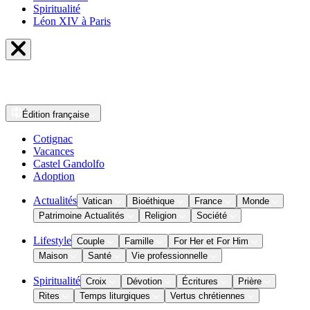
Spiritualité
Léon XIV à Paris
Édition
française
Cotignac
Vacances
Castel Gandolfo
Adoption
Actualités
Vatican
Bioéthique
France
Monde
Patrimoine Actualités
Religion
Société
Lifestyle
Couple
Famille
For Her et For Him
Maison
Santé
Vie professionnelle
Spiritualité
Croix
Dévotion
Écritures
Prière
Rites
Temps liturgiques
Vertus chrétiennes