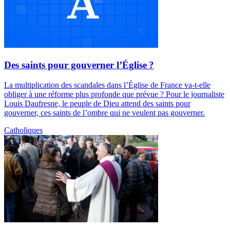
Des saints pour gouverner l’Église ?
La multiplication des scandales dans l’Église de France va-t-elle
obliger à une réforme plus profonde que prévue ? Pour le journaliste
Louis Daufresne, le peuple de Dieu attend des saints pour
gouverner, ces saints de l’ombre qui ne veulent pas gouverner.
Catholiques