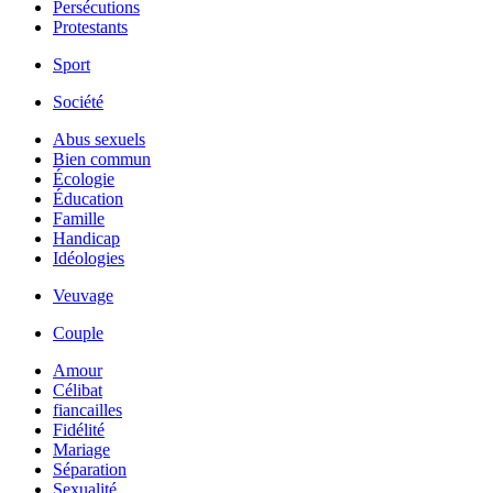
Persécutions
Protestants
Sport
Société
Abus sexuels
Bien commun
Écologie
Éducation
Famille
Handicap
Idéologies
Veuvage
Couple
Amour
Célibat
fiancailles
Fidélité
Mariage
Séparation
Sexualité