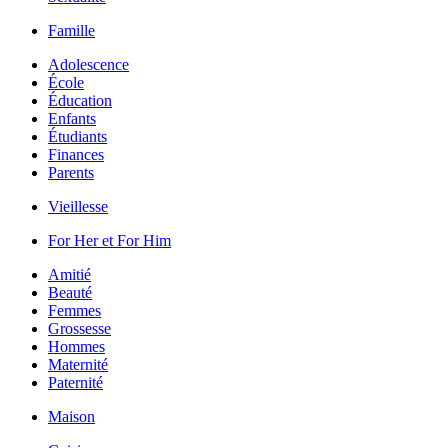
Famille
Adolescence
École
Éducation
Enfants
Étudiants
Finances
Parents
Vieillesse
For Her et For Him
Amitié
Beauté
Femmes
Grossesse
Hommes
Maternité
Paternité
Maison