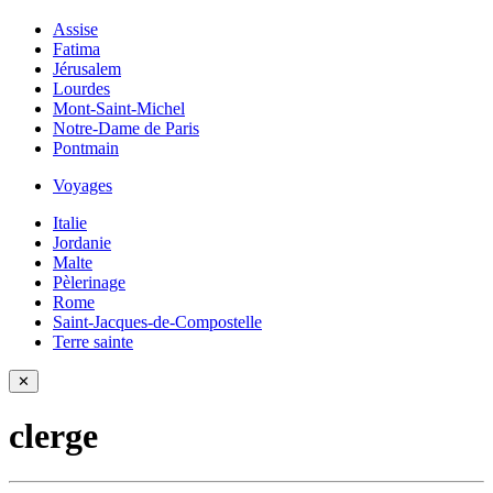
Assise
Fatima
Jérusalem
Lourdes
Mont-Saint-Michel
Notre-Dame de Paris
Pontmain
Voyages
Italie
Jordanie
Malte
Pèlerinage
Rome
Saint-Jacques-de-Compostelle
Terre sainte
✕
clerge