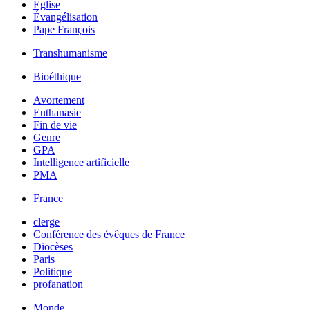
Église
Évangélisation
Pape François
Transhumanisme
Bioéthique
Avortement
Euthanasie
Fin de vie
Genre
GPA
Intelligence artificielle
PMA
France
clerge
Conférence des évêques de France
Diocèses
Paris
Politique
profanation
Monde