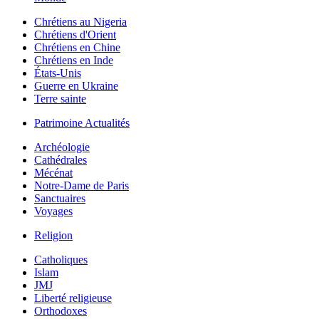
Chrétiens au Nigeria
Chrétiens d'Orient
Chrétiens en Chine
Chrétiens en Inde
États-Unis
Guerre en Ukraine
Terre sainte
Patrimoine Actualités
Archéologie
Cathédrales
Mécénat
Notre-Dame de Paris
Sanctuaires
Voyages
Religion
Catholiques
Islam
JMJ
Liberté religieuse
Orthodoxes