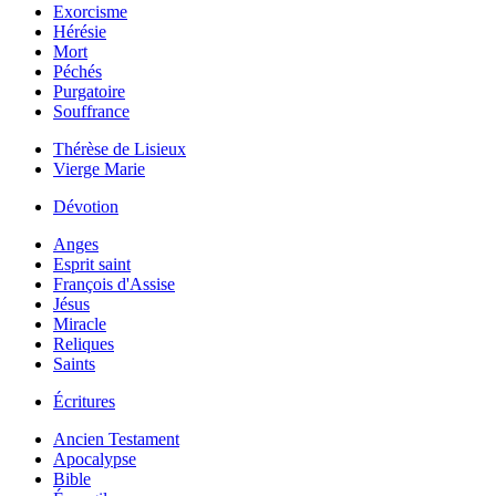
Exorcisme
Hérésie
Mort
Péchés
Purgatoire
Souffrance
Thérèse de Lisieux
Vierge Marie
Dévotion
Anges
Esprit saint
François d'Assise
Jésus
Miracle
Reliques
Saints
Écritures
Ancien Testament
Apocalypse
Bible