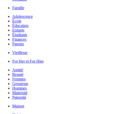
Famille
Adolescence
École
Éducation
Enfants
Étudiants
Finances
Parents
Vieillesse
For Her et For Him
Amitié
Beauté
Femmes
Grossesse
Hommes
Maternité
Paternité
Maison