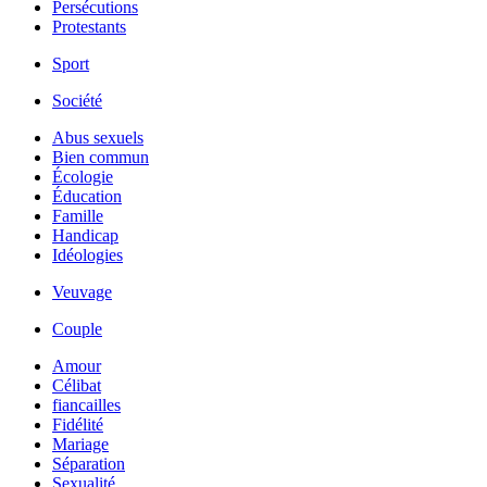
Persécutions
Protestants
Sport
Société
Abus sexuels
Bien commun
Écologie
Éducation
Famille
Handicap
Idéologies
Veuvage
Couple
Amour
Célibat
fiancailles
Fidélité
Mariage
Séparation
Sexualité