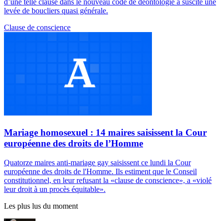
d’une telle clause dans le nouveau code de déontologie a suscité une
levée de boucliers quasi générale.
Clause de conscience
Mariage homosexuel : 14 maires saisissent la Cour
européenne des droits de l’Homme
Quatorze maires anti-mariage gay saisissent ce lundi la Cour
européenne des droits de l'Homme. Ils estiment que le Conseil
constitutionnel, en leur refusant la «clause de conscience», a «violé
leur droit à un procès équitable».
Les plus lus du moment