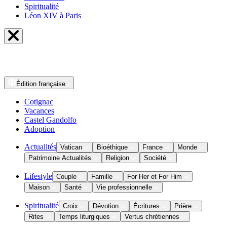
Spiritualité
Léon XIV à Paris
Édition
française
Cotignac
Vacances
Castel Gandolfo
Adoption
Actualités
Vatican
Bioéthique
France
Monde
Patrimoine Actualités
Religion
Société
Lifestyle
Couple
Famille
For Her et For Him
Maison
Santé
Vie professionnelle
Spiritualité
Croix
Dévotion
Écritures
Prière
Rites
Temps liturgiques
Vertus chrétiennes