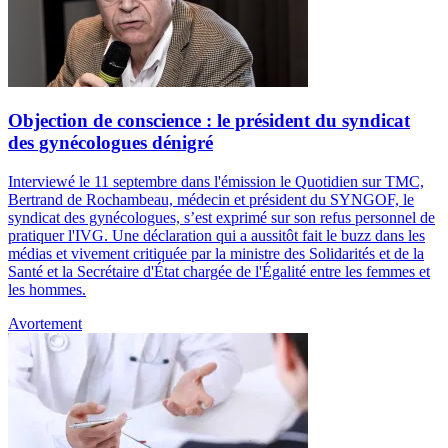
Objection de conscience : le président du syndicat
des gynécologues dénigré
Interviewé le 11 septembre dans l'émission le Quotidien sur TMC,
Bertrand de Rochambeau, médecin et président du SYNGOF, le
syndicat des gynécologues, s’est exprimé sur son refus personnel de
pratiquer l'IVG. Une déclaration qui a aussitôt fait le buzz dans les
médias et vivement critiquée par la ministre des Solidarités et de la
Santé et la Secrétaire d'État chargée de l'Égalité entre les femmes et
les hommes.
Avortement