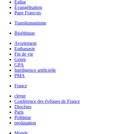
Église
Évangélisation
Pape François
Transhumanisme
Bioéthique
Avortement
Euthanasie
Fin de vie
Genre
GPA
Intelligence artificielle
PMA
France
clerge
Conférence des évêques de France
Diocèses
Paris
Politique
profanation
Monde