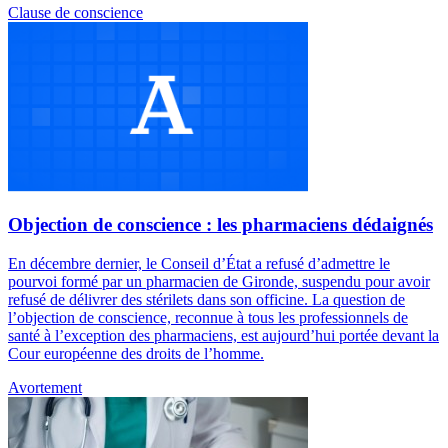
Clause de conscience
Objection de conscience : les pharmaciens dédaignés
En décembre dernier, le Conseil d’État a refusé d’admettre le
pourvoi formé par un pharmacien de Gironde, suspendu pour avoir
refusé de délivrer des stérilets dans son officine. La question de
l’objection de conscience, reconnue à tous les professionnels de
santé à l’exception des pharmaciens, est aujourd’hui portée devant la
Cour européenne des droits de l’homme.
Avortement