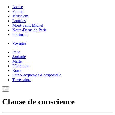
Assise
Fatima
Jérusalem
Lourdes
Mont-Saint-Michel
Notre-Dame de Paris
Pontmain
Voyages
Italie
Jordanie
Malte
Pèlerinage
Rome
Saint-Jacques-de-Compostelle
Terre sainte
✕
Clause de conscience