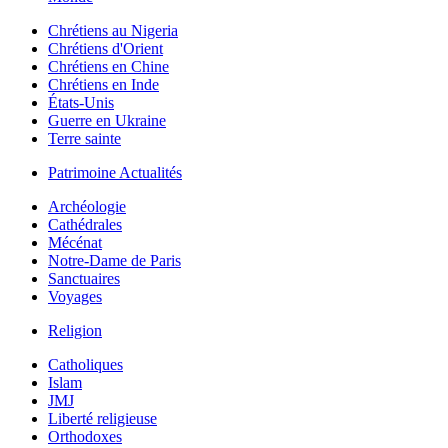
Chrétiens au Nigeria
Chrétiens d'Orient
Chrétiens en Chine
Chrétiens en Inde
États-Unis
Guerre en Ukraine
Terre sainte
Patrimoine Actualités
Archéologie
Cathédrales
Mécénat
Notre-Dame de Paris
Sanctuaires
Voyages
Religion
Catholiques
Islam
JMJ
Liberté religieuse
Orthodoxes