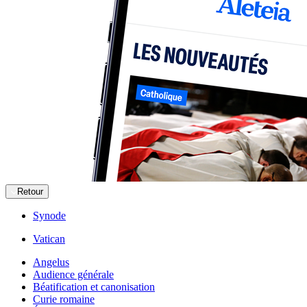
Retour
Synode
Vatican
Angelus
Audience générale
Béatification et canonisation
Curie romaine