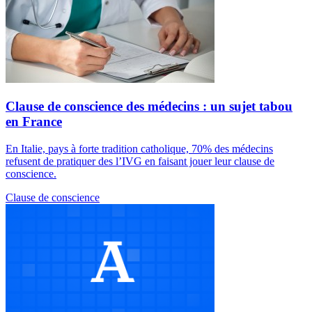
Clause de conscience des médecins : un sujet tabou
en France
En Italie, pays à forte tradition catholique, 70% des médecins
refusent de pratiquer des l’IVG en faisant jouer leur clause de
conscience.
Clause de conscience