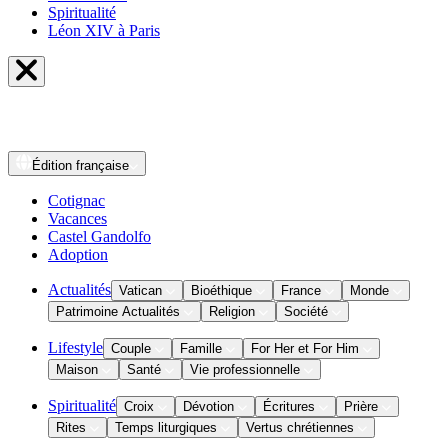
Spiritualité
Léon XIV à Paris
Édition
française
Cotignac
Vacances
Castel Gandolfo
Adoption
Actualités
Vatican
Bioéthique
France
Monde
Patrimoine Actualités
Religion
Société
Lifestyle
Couple
Famille
For Her et For Him
Maison
Santé
Vie professionnelle
Spiritualité
Croix
Dévotion
Écritures
Prière
Rites
Temps liturgiques
Vertus chrétiennes