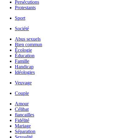
Persécutions
Protestants
Sport
Société
Abus sexuels
Bien commun
Écologie
Éducation
Famille
Handicap
Idéologies
Veuvage
Couple
Amour
Célibat
fiancailles
Fidélité
Mariage
Séparation
Sexualité