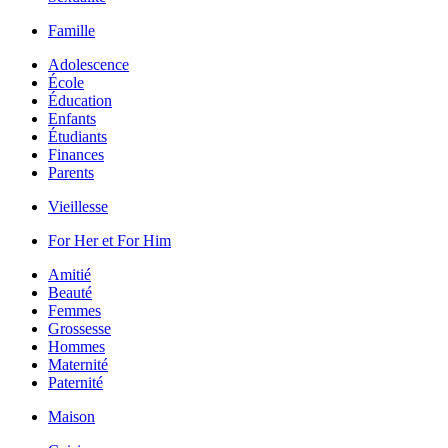
Famille
Adolescence
École
Éducation
Enfants
Étudiants
Finances
Parents
Vieillesse
For Her et For Him
Amitié
Beauté
Femmes
Grossesse
Hommes
Maternité
Paternité
Maison