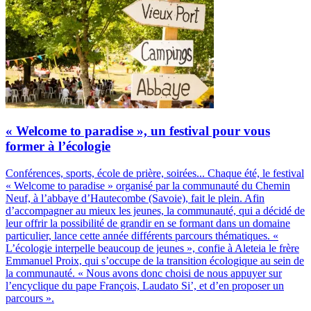
« Welcome to paradise », un festival pour vous
former à l’écologie
Conférences, sports, école de prière, soirées... Chaque été, le festival
« Welcome to paradise » organisé par la communauté du Chemin
Neuf, à l’abbaye d’Hautecombe (Savoie), fait le plein. Afin
d’accompagner au mieux les jeunes, la communauté, qui a décidé de
leur offrir la possibilité de grandir en se formant dans un domaine
particulier, lance cette année différents parcours thématiques. «
L’écologie interpelle beaucoup de jeunes », confie à Aleteia le frère
Emmanuel Proix, qui s’occupe de la transition écologique au sein de
la communauté. « Nous avons donc choisi de nous appuyer sur
l’encyclique du pape François, Laudato Si’, et d’en proposer un
parcours ».