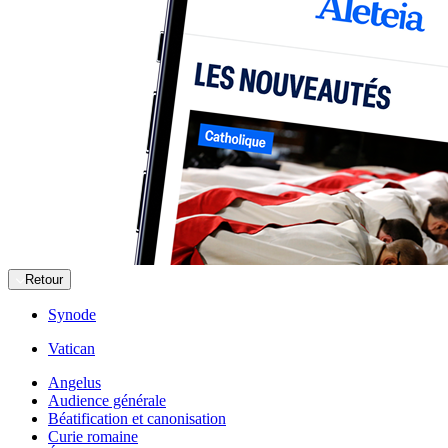
Retour
Synode
Vatican
Angelus
Audience générale
Béatification et canonisation
Curie romaine