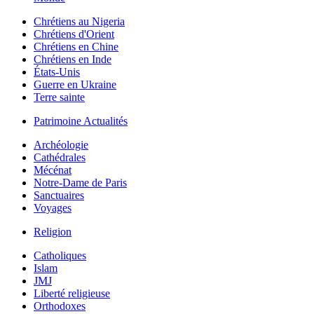
Chrétiens au Nigeria
Chrétiens d'Orient
Chrétiens en Chine
Chrétiens en Inde
États-Unis
Guerre en Ukraine
Terre sainte
Patrimoine Actualités
Archéologie
Cathédrales
Mécénat
Notre-Dame de Paris
Sanctuaires
Voyages
Religion
Catholiques
Islam
JMJ
Liberté religieuse
Orthodoxes