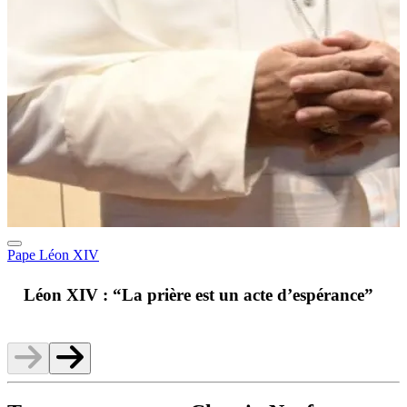
Pape Léon XIV
A
Léon XIV : “La prière est un acte d’espérance”
v