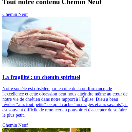
Tout notre contenu Chemin Neuf
Chemin Neuf
La fragilité : un chemin spirituel
Notre société est obsédée par le culte de la performance, de
l'excellence et cette obsession peut nous atteindre même au cœur de
notre vie de chrétien dans notre rapport à l’Église. Dieu a beau
révéler "aux tout petits" ce qu'il cache "aux sages et aux savants", il
est souvent difficile de renoncer au pouvoir et d'accepter de se faire
le plus petit.
Chemin Neuf