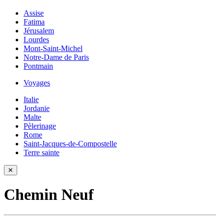
Assise
Fatima
Jérusalem
Lourdes
Mont-Saint-Michel
Notre-Dame de Paris
Pontmain
Voyages
Italie
Jordanie
Malte
Pèlerinage
Rome
Saint-Jacques-de-Compostelle
Terre sainte
✕
Chemin Neuf