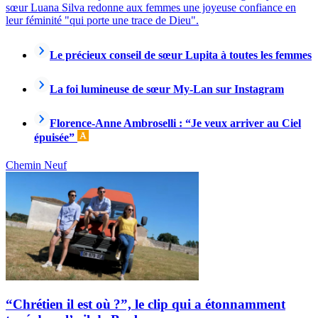
sœur Luana Silva redonne aux femmes une joyeuse confiance en
leur féminité "qui porte une trace de Dieu".
Le précieux conseil de sœur Lupita à toutes les femmes
La foi lumineuse de sœur My-Lan sur Instagram
Florence-Anne Ambroselli : “Je veux arriver au Ciel
épuisée”
Chemin Neuf
“Chrétien il est où ?”, le clip qui a étonnamment