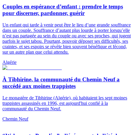
Couples en espérance d’enfant : prendre le temps
pour discerner, pardonner, guérir
Un enfant qui tarde à venir peut être le lieu d’une grande souffrance
dans un couple. Souffrance d’autant plus lourde à porter lorsqu’elle
n’est pas partagée au sein du couple ou avec ses proches, qui jugent
parfois le sujet tabou. Pourtant, pouvoir déposer ses difficultés, ses
craintes, et ses espoirs se révèle bien souvent bénéfique et fécond,
sur un autre plan que celui attendu.
Algérie
À Tibhirine, la communauté du Chemin Neuf a
succédé aux moines trappistes
Le monastère de Tibhirine (Algérie), où habitaient les sept moines
trappistes assassinés en 1996, est aujourd'hui confié à la
communauté du Chemin Neuf.
Chemin Neuf