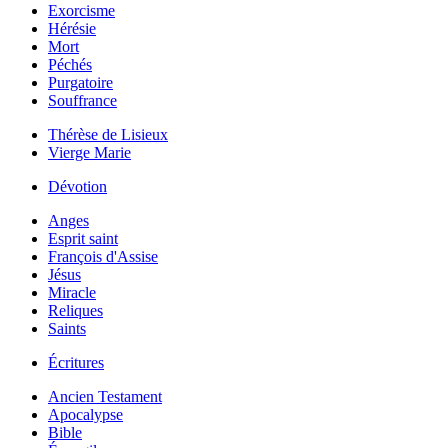
Exorcisme
Hérésie
Mort
Péchés
Purgatoire
Souffrance
Thérèse de Lisieux
Vierge Marie
Dévotion
Anges
Esprit saint
François d'Assise
Jésus
Miracle
Reliques
Saints
Écritures
Ancien Testament
Apocalypse
Bible