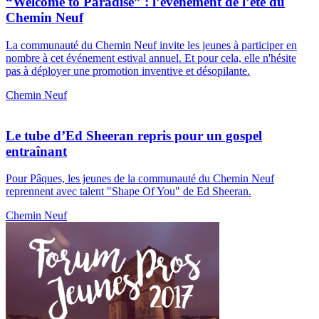
“Welcome to Paradise” : l’événement de l’été du
Chemin Neuf
La communauté du Chemin Neuf invite les jeunes à participer en
nombre à cet événement estival annuel. Et pour cela, elle n'hésite
pas à déployer une promotion inventive et désopilante.
Chemin Neuf
Le tube d’Ed Sheeran repris pour un gospel
entraînant
Pour Pâques, les jeunes de la communauté du Chemin Neuf
reprennent avec talent "Shape Of You" de Ed Sheeran.
Chemin Neuf