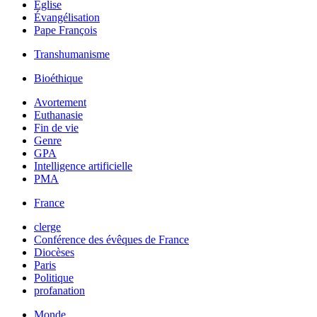
Église
Évangélisation
Pape François
Transhumanisme
Bioéthique
Avortement
Euthanasie
Fin de vie
Genre
GPA
Intelligence artificielle
PMA
France
clerge
Conférence des évêques de France
Diocèses
Paris
Politique
profanation
Monde