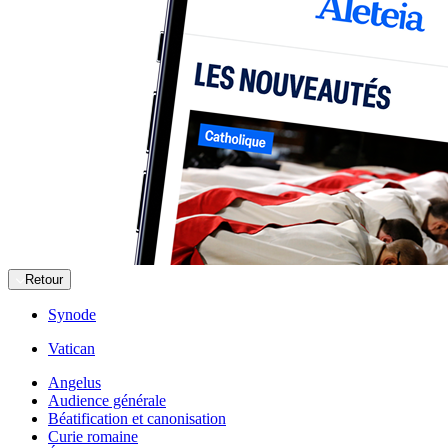
Retour
Synode
Vatican
Angelus
Audience générale
Béatification et canonisation
Curie romaine