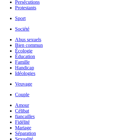
Persécutions
Protestants
Sport
Société
Abus sexuels
Bien commun
Écologie
Éducation
Famille
Handicap
Idéologies
Veuvage
Couple
Amour
Célibat
fiancailles
Fidélité
Mariage
Séparation
Sexualité