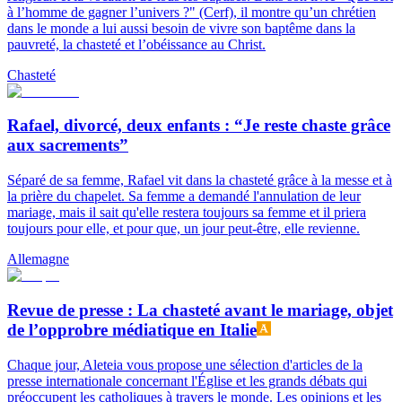
à l’homme de gagner l’univers ?" (Cerf), il montre qu’un chrétien
dans le monde a lui aussi besoin de vivre son baptême dans la
pauvreté, la chasteté et l’obéissance au Christ.
Chasteté
Rafael, divorcé, deux enfants : “Je reste chaste grâce
aux sacrements”
Séparé de sa femme, Rafael vit dans la chasteté grâce à la messe et à
la prière du chapelet. Sa femme a demandé l'annulation de leur
mariage, mais il sait qu'elle restera toujours sa femme et il priera
toujours pour elle, et pour que, un jour peut-être, elle revienne.
Allemagne
Revue de presse : La chasteté avant le mariage, objet
de l’opprobre médiatique en Italie
Chaque jour, Aleteia vous propose une sélection d'articles de la
presse internationale concernant l'Église et les grands débats qui
préoccupent les catholiques à travers le monde. Les opinions et les