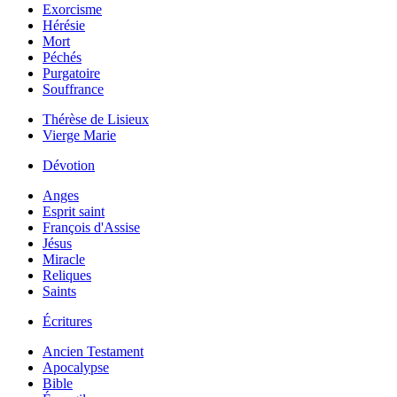
Exorcisme
Hérésie
Mort
Péchés
Purgatoire
Souffrance
Thérèse de Lisieux
Vierge Marie
Dévotion
Anges
Esprit saint
François d'Assise
Jésus
Miracle
Reliques
Saints
Écritures
Ancien Testament
Apocalypse
Bible