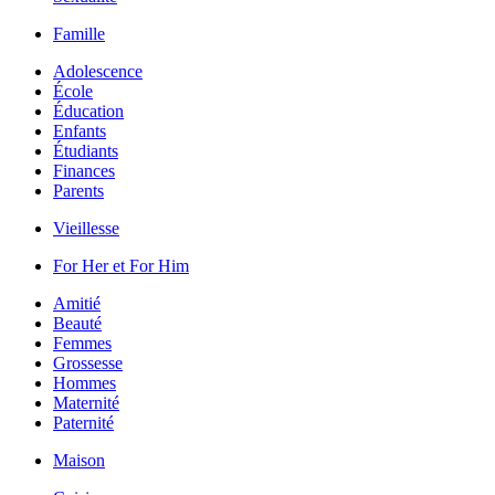
Famille
Adolescence
École
Éducation
Enfants
Étudiants
Finances
Parents
Vieillesse
For Her et For Him
Amitié
Beauté
Femmes
Grossesse
Hommes
Maternité
Paternité
Maison