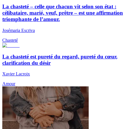
La chasteté – celle que chacun vit selon son état :
célibataire, marié, veuf, prêtre – est une affirmation
triomphante de l’amour.
Josémaria Escriva
Chasteté
La chasteté est pureté du regard, pureté du cœur,
clarification du désir
Xavier Lacroix
Amour