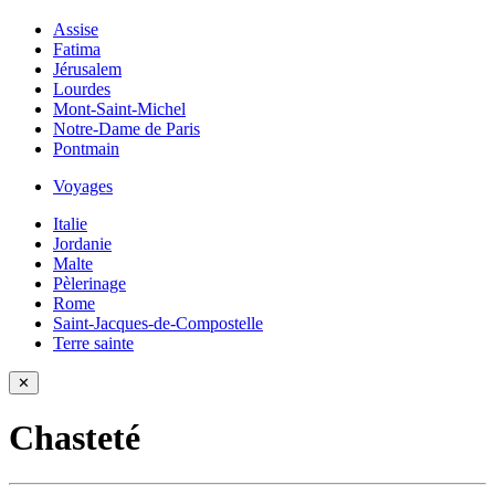
Assise
Fatima
Jérusalem
Lourdes
Mont-Saint-Michel
Notre-Dame de Paris
Pontmain
Voyages
Italie
Jordanie
Malte
Pèlerinage
Rome
Saint-Jacques-de-Compostelle
Terre sainte
✕
Chasteté