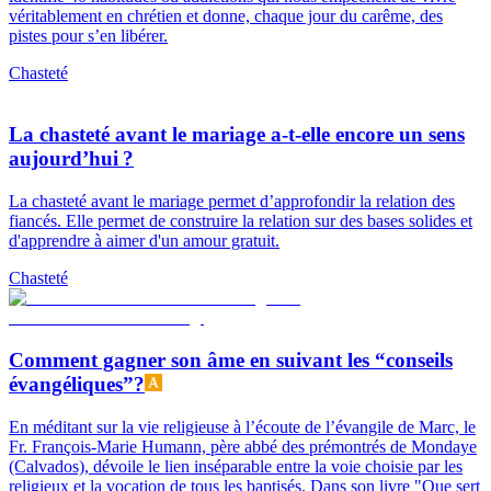
véritablement en chrétien et donne, chaque jour du carême, des
pistes pour s’en libérer.
Chasteté
La chasteté avant le mariage a-t-elle encore un sens
aujourd’hui ?
La chasteté avant le mariage permet d’approfondir la relation des
fiancés. Elle permet de construire la relation sur des bases solides et
d'apprendre à aimer d'un amour gratuit.
Chasteté
Comment gagner son âme en suivant les “conseils
évangéliques”?
En méditant sur la vie religieuse à l’écoute de l’évangile de Marc, le
Fr. François-Marie Humann, père abbé des prémontrés de Mondaye
(Calvados), dévoile le lien inséparable entre la voie choisie par les
religieux et la vocation de tous les baptisés. Dans son livre "Que sert