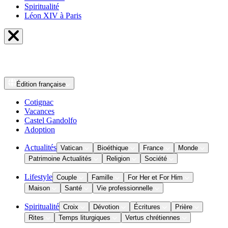
Spiritualité
Léon XIV à Paris
Édition
française
Cotignac
Vacances
Castel Gandolfo
Adoption
Actualités
Vatican
Bioéthique
France
Monde
Patrimoine Actualités
Religion
Société
Lifestyle
Couple
Famille
For Her et For Him
Maison
Santé
Vie professionnelle
Spiritualité
Croix
Dévotion
Écritures
Prière
Rites
Temps liturgiques
Vertus chrétiennes