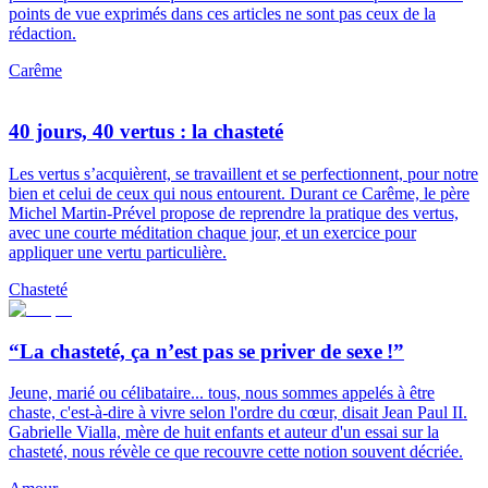
points de vue exprimés dans ces articles ne sont pas ceux de la
rédaction.
Carême
40 jours, 40 vertus : la chasteté
Les vertus s’acquièrent, se travaillent et se perfectionnent, pour notre
bien et celui de ceux qui nous entourent. Durant ce Carême, le père
Michel Martin-Prével propose de reprendre la pratique des vertus,
avec une courte méditation chaque jour, et un exercice pour
appliquer une vertu particulière.
Chasteté
“La chasteté, ça n’est pas se priver de sexe !”
Jeune, marié ou célibataire... tous, nous sommes appelés à être
chaste, c'est-à-dire à vivre selon l'ordre du cœur, disait Jean Paul II.
Gabrielle Vialla, mère de huit enfants et auteur d'un essai sur la
chasteté, nous révèle ce que recouvre cette notion souvent décriée.