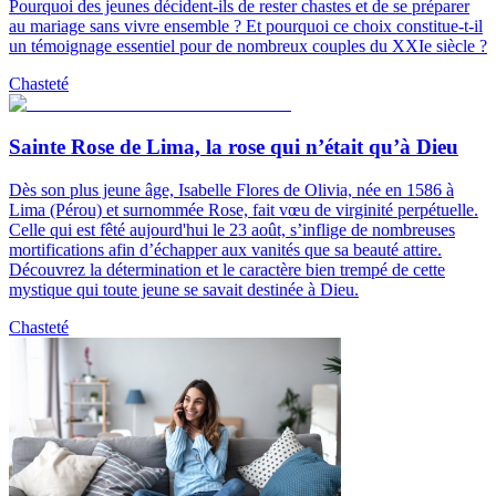
Pourquoi des jeunes décident-ils de rester chastes et de se préparer
au mariage sans vivre ensemble ? Et pourquoi ce choix constitue-t-il
un témoignage essentiel pour de nombreux couples du XXIe siècle ?
Chasteté
Sainte Rose de Lima, la rose qui n’était qu’à Dieu
Dès son plus jeune âge, Isabelle Flores de Olivia, née en 1586 à
Lima (Pérou) et surnommée Rose, fait vœu de virginité perpétuelle.
Celle qui est fêté aujourd'hui le 23 août, s’inflige de nombreuses
mortifications afin d’échapper aux vanités que sa beauté attire.
Découvrez la détermination et le caractère bien trempé de cette
mystique qui toute jeune se savait destinée à Dieu.
Chasteté