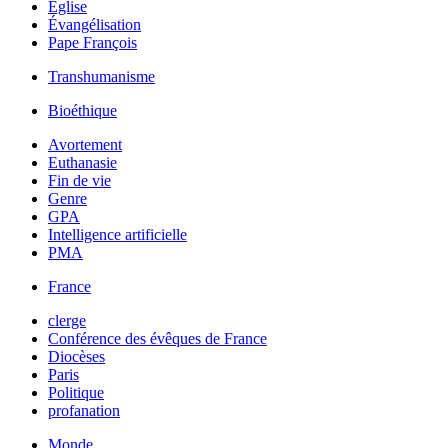
Église
Évangélisation
Pape François
Transhumanisme
Bioéthique
Avortement
Euthanasie
Fin de vie
Genre
GPA
Intelligence artificielle
PMA
France
clerge
Conférence des évêques de France
Diocèses
Paris
Politique
profanation
Monde