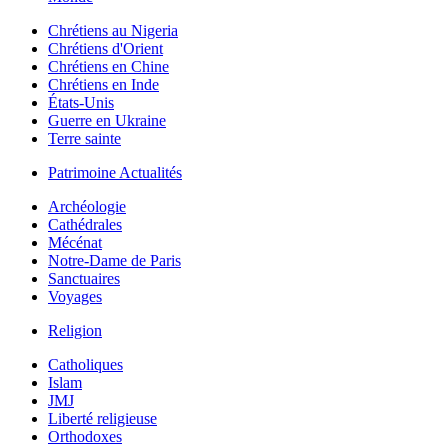
Chrétiens au Nigeria
Chrétiens d'Orient
Chrétiens en Chine
Chrétiens en Inde
États-Unis
Guerre en Ukraine
Terre sainte
Patrimoine Actualités
Archéologie
Cathédrales
Mécénat
Notre-Dame de Paris
Sanctuaires
Voyages
Religion
Catholiques
Islam
JMJ
Liberté religieuse
Orthodoxes