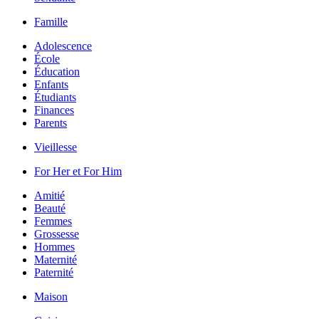
Famille
Adolescence
École
Éducation
Enfants
Étudiants
Finances
Parents
Vieillesse
For Her et For Him
Amitié
Beauté
Femmes
Grossesse
Hommes
Maternité
Paternité
Maison