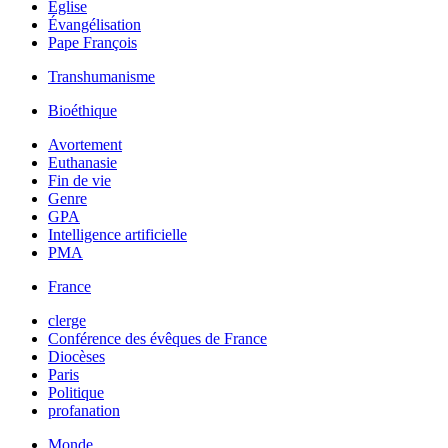
Église
Évangélisation
Pape François
Transhumanisme
Bioéthique
Avortement
Euthanasie
Fin de vie
Genre
GPA
Intelligence artificielle
PMA
France
clerge
Conférence des évêques de France
Diocèses
Paris
Politique
profanation
Monde