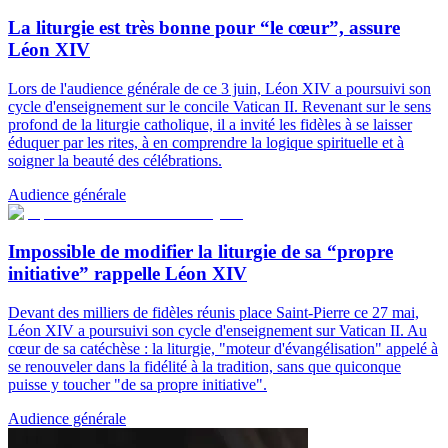
La liturgie est très bonne pour “le cœur”, assure
Léon XIV
Lors de l'audience générale de ce 3 juin, Léon XIV a poursuivi son
cycle d'enseignement sur le concile Vatican II. Revenant sur le sens
profond de la liturgie catholique, il a invité les fidèles à se laisser
éduquer par les rites, à en comprendre la logique spirituelle et à
soigner la beauté des célébrations.
Audience générale
Impossible de modifier la liturgie de sa “propre
initiative” rappelle Léon XIV
Devant des milliers de fidèles réunis place Saint-Pierre ce 27 mai,
Léon XIV a poursuivi son cycle d'enseignement sur Vatican II. Au
cœur de sa catéchèse : la liturgie, "moteur d'évangélisation" appelé à
se renouveler dans la fidélité à la tradition, sans que quiconque
puisse y toucher "de sa propre initiative".
Audience générale