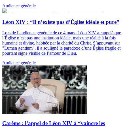
Audience générale
Léon XIV : “Il n’existe pas d’Église idéale et pure”
Lors de l’audience générale de ce 4 mars, Léon XIV a rappelé que
l’Église n’est pas une institution idéale, mais une réalité à la fois
humaine et divine, habitée par la charité du Christ. S’appuyant sur
"Lumen gentium", il a souligné le paradoxe d’une Église fragile et
pourtant signe visible de l’amour de Dieu.
Audience générale
Carême : l’appel de Léon XIV à “vaincre les