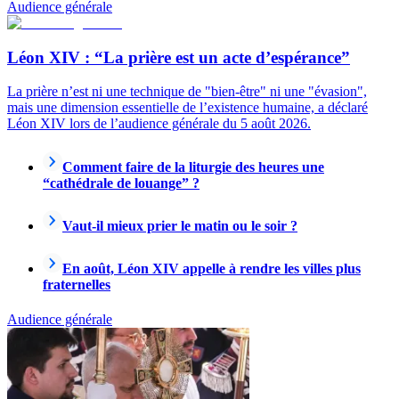
Audience générale
Léon XIV : “La prière est un acte d’espérance”
La prière n’est ni une technique de "bien-être" ni une "évasion",
mais une dimension essentielle de l’existence humaine, a déclaré
Léon XIV lors de l’audience générale du 5 août 2026.
Comment faire de la liturgie des heures une
“cathédrale de louange” ?
Vaut-il mieux prier le matin ou le soir ?
En août, Léon XIV appelle à rendre les villes plus
fraternelles
Audience générale