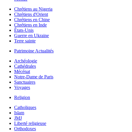
Chrétiens au Nigeria
Chrétiens d'Orient
Chrétiens en Chine
Chrétiens en Inde
États-Unis
Guerre en Ukraine
Terre sainte
Patrimoine Actualités
Archéologie
Cathédrales
Mécénat
Notre-Dame de Paris
Sanctuaires
Voyages
Religion
Catholiques
Islam
JMJ
Liberté religieuse
Orthodoxes