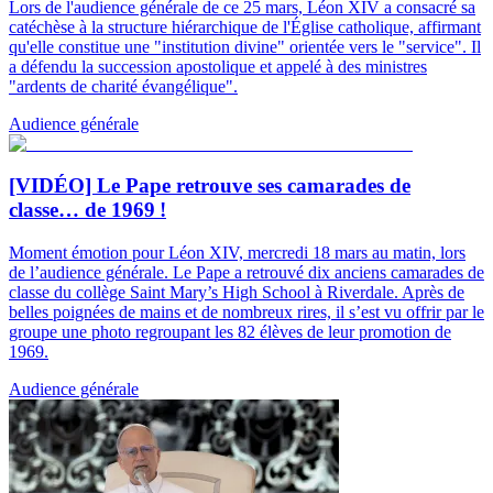
Lors de l'audience générale de ce 25 mars, Léon XIV a consacré sa
catéchèse à la structure hiérarchique de l'Église catholique, affirmant
qu'elle constitue une "institution divine" orientée vers le "service". Il
a défendu la succession apostolique et appelé à des ministres
"ardents de charité évangélique".
Audience générale
[VIDÉO] Le Pape retrouve ses camarades de
classe… de 1969 !
Moment émotion pour Léon XIV, mercredi 18 mars au matin, lors
de l’audience générale. Le Pape a retrouvé dix anciens camarades de
classe du collège Saint Mary’s High School à Riverdale. Après de
belles poignées de mains et de nombreux rires, il s’est vu offrir par le
groupe une photo regroupant les 82 élèves de leur promotion de
1969.
Audience générale