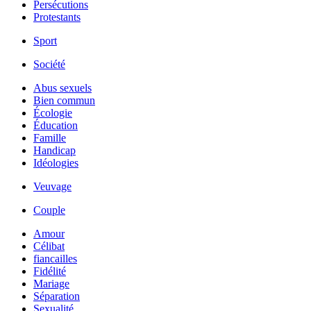
Persécutions
Protestants
Sport
Société
Abus sexuels
Bien commun
Écologie
Éducation
Famille
Handicap
Idéologies
Veuvage
Couple
Amour
Célibat
fiancailles
Fidélité
Mariage
Séparation
Sexualité