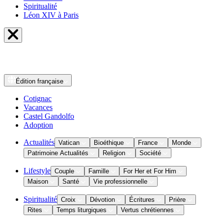
Spiritualité
Léon XIV à Paris
Édition
française
Cotignac
Vacances
Castel Gandolfo
Adoption
Actualités
Vatican
Bioéthique
France
Monde
Patrimoine Actualités
Religion
Société
Lifestyle
Couple
Famille
For Her et For Him
Maison
Santé
Vie professionnelle
Spiritualité
Croix
Dévotion
Écritures
Prière
Rites
Temps liturgiques
Vertus chrétiennes