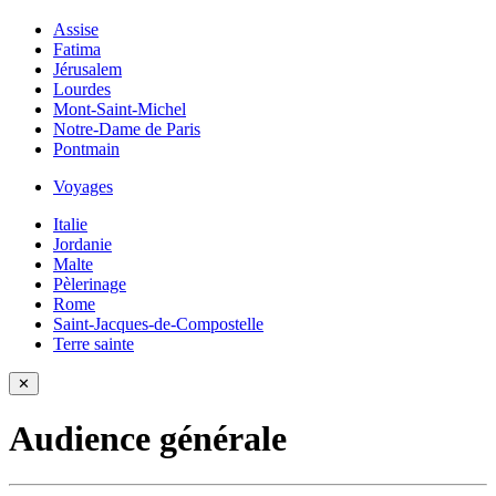
Assise
Fatima
Jérusalem
Lourdes
Mont-Saint-Michel
Notre-Dame de Paris
Pontmain
Voyages
Italie
Jordanie
Malte
Pèlerinage
Rome
Saint-Jacques-de-Compostelle
Terre sainte
✕
Audience générale