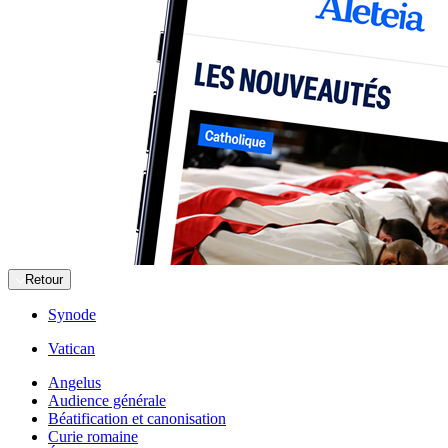
Retour
Synode
Vatican
Angelus
Audience générale
Béatification et canonisation
Curie romaine