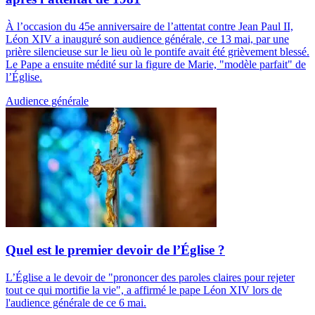
À l’occasion du 45e anniversaire de l’attentat contre Jean Paul II,
Léon XIV a inauguré son audience générale, ce 13 mai, par une
prière silencieuse sur le lieu où le pontife avait été grièvement blessé.
Le Pape a ensuite médité sur la figure de Marie, "modèle parfait" de
l’Église.
Audience générale
Quel est le premier devoir de l’Église ?
L’Église a le devoir de "prononcer des paroles claires pour rejeter
tout ce qui mortifie la vie", a affirmé le pape Léon XIV lors de
l'audience générale de ce 6 mai.