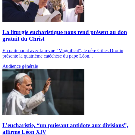
La liturgie eucharistique nous rend présent au don
gratuit du Christ
En partenariat avec la revue "Magnificat", le père Gilles Drouin
présente la quatrième catéchèse du pape Léon...
Audience générale
L’eucharistie, “un puissant antidote aux divisions”,
affirme Léon XIV