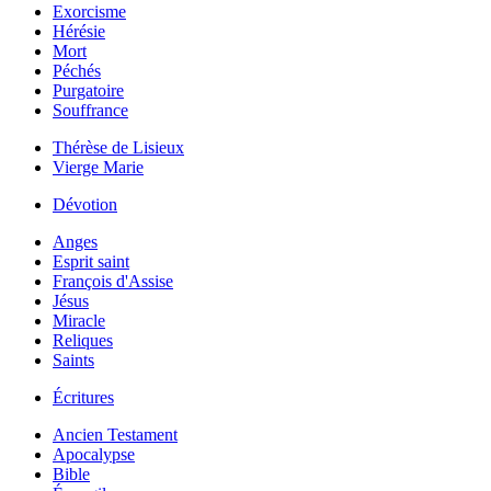
Exorcisme
Hérésie
Mort
Péchés
Purgatoire
Souffrance
Thérèse de Lisieux
Vierge Marie
Dévotion
Anges
Esprit saint
François d'Assise
Jésus
Miracle
Reliques
Saints
Écritures
Ancien Testament
Apocalypse
Bible