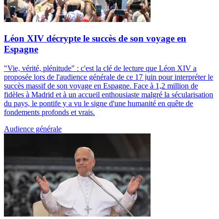
Léon XIV décrypte le succès de son voyage en
Espagne
"Vie, vérité, plénitude" : c'est la clé de lecture que Léon XIV a
proposée lors de l'audience générale de ce 17 juin pour interpréter le
succès massif de son voyage en Espagne. Face à 1,2 million de
fidèles à Madrid et à un accueil enthousiaste malgré la sécularisation
du pays, le pontife y a vu le signe d'une humanité en quête de
fondements profonds et vrais.
Audience générale