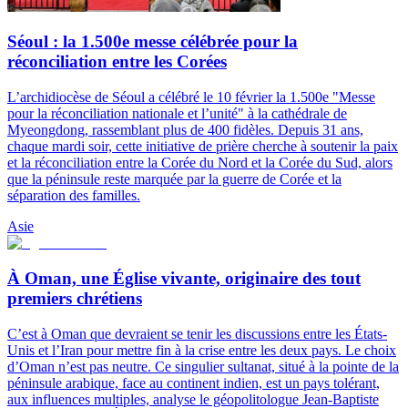
Séoul : la 1.500e messe célébrée pour la
réconciliation entre les Corées
L’archidiocèse de Séoul a célébré le 10 février la 1.500e "Messe
pour la réconciliation nationale et l’unité" à la cathédrale de
Myeongdong, rassemblant plus de 400 fidèles. Depuis 31 ans,
chaque mardi soir, cette initiative de prière cherche à soutenir la paix
et la réconciliation entre la Corée du Nord et la Corée du Sud, alors
que la péninsule reste marquée par la guerre de Corée et la
séparation des familles.
Asie
À Oman, une Église vivante, originaire des tout
premiers chrétiens
C’est à Oman que devraient se tenir les discussions entre les États-
Unis et l’Iran pour mettre fin à la crise entre les deux pays. Le choix
d’Oman n’est pas neutre. Ce singulier sultanat, situé à la pointe de la
péninsule arabique, face au continent indien, est un pays tolérant,
aux influences multiples, analyse le géopolitologue Jean-Baptiste