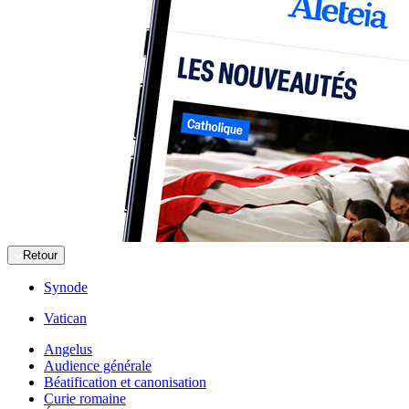
Retour
Synode
Vatican
Angelus
Audience générale
Béatification et canonisation
Curie romaine