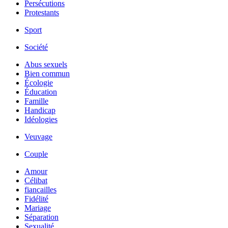
Persécutions
Protestants
Sport
Société
Abus sexuels
Bien commun
Écologie
Éducation
Famille
Handicap
Idéologies
Veuvage
Couple
Amour
Célibat
fiancailles
Fidélité
Mariage
Séparation
Sexualité