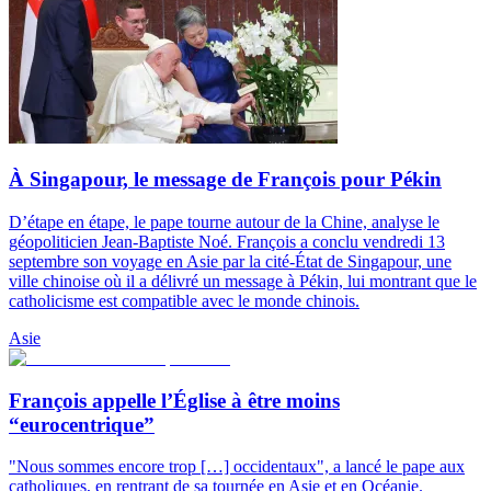
À Singapour, le message de François pour Pékin
D’étape en étape, le pape tourne autour de la Chine, analyse le
géopoliticien Jean-Baptiste Noé. François a conclu vendredi 13
septembre son voyage en Asie par la cité-État de Singapour, une
ville chinoise où il a délivré un message à Pékin, lui montrant que le
catholicisme est compatible avec le monde chinois.
Asie
François appelle l’Église à être moins
“eurocentrique”
"Nous sommes encore trop […] occidentaux", a lancé le pape aux
catholiques, en rentrant de sa tournée en Asie et en Océanie.