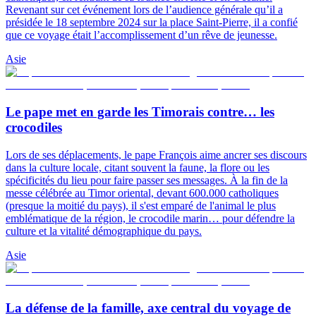
Revenant sur cet événement lors de l’audience générale qu’il a
présidée le 18 septembre 2024 sur la place Saint-Pierre, il a confié
que ce voyage était l’accomplissement d’un rêve de jeunesse.
Asie
Le pape met en garde les Timorais contre… les
crocodiles
Lors de ses déplacements, le pape François aime ancrer ses discours
dans la culture locale, citant souvent la faune, la flore ou les
spécificités du lieu pour faire passer ses messages. À la fin de la
messe célébrée au Timor oriental, devant 600.000 catholiques
(presque la moitié du pays), il s'est emparé de l'animal le plus
emblématique de la région, le crocodile marin… pour défendre la
culture et la vitalité démographique du pays.
Asie
La défense de la famille, axe central du voyage de