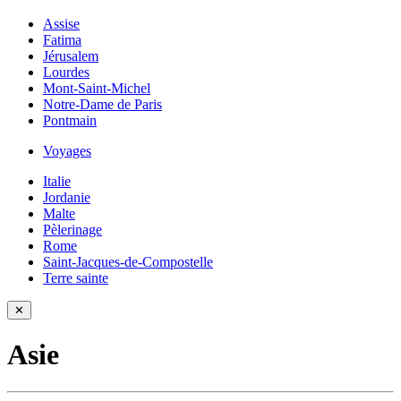
Assise
Fatima
Jérusalem
Lourdes
Mont-Saint-Michel
Notre-Dame de Paris
Pontmain
Voyages
Italie
Jordanie
Malte
Pèlerinage
Rome
Saint-Jacques-de-Compostelle
Terre sainte
✕
Asie