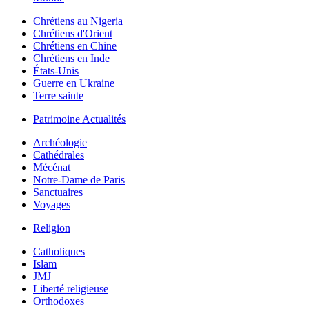
Chrétiens au Nigeria
Chrétiens d'Orient
Chrétiens en Chine
Chrétiens en Inde
États-Unis
Guerre en Ukraine
Terre sainte
Patrimoine Actualités
Archéologie
Cathédrales
Mécénat
Notre-Dame de Paris
Sanctuaires
Voyages
Religion
Catholiques
Islam
JMJ
Liberté religieuse
Orthodoxes