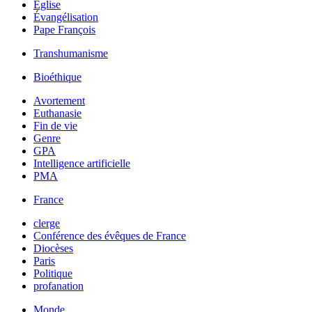
Église
Évangélisation
Pape François
Transhumanisme
Bioéthique
Avortement
Euthanasie
Fin de vie
Genre
GPA
Intelligence artificielle
PMA
France
clerge
Conférence des évêques de France
Diocèses
Paris
Politique
profanation
Monde