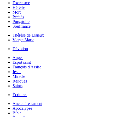
Exorcisme
Hérésie
Mort
Péchés
Purgatoire
Souffrance
Thérèse de Lisieux
Vierge Marie
Dévotion
Anges
Esprit saint
François d'Assise
Jésus
Miracle
Reliques
Saints
Écritures
Ancien Testament
Apocalypse
Bible