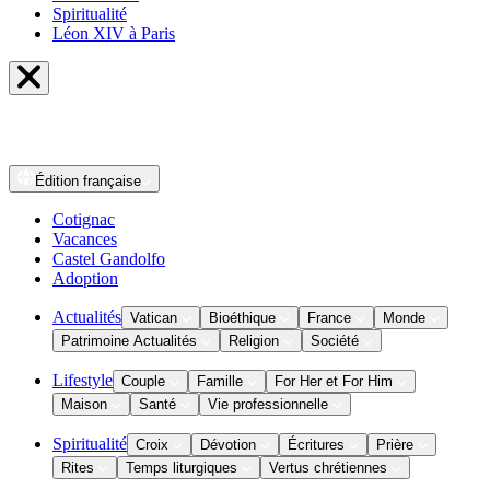
Spiritualité
Léon XIV à Paris
Édition
française
Cotignac
Vacances
Castel Gandolfo
Adoption
Actualités
Vatican
Bioéthique
France
Monde
Patrimoine Actualités
Religion
Société
Lifestyle
Couple
Famille
For Her et For Him
Maison
Santé
Vie professionnelle
Spiritualité
Croix
Dévotion
Écritures
Prière
Rites
Temps liturgiques
Vertus chrétiennes