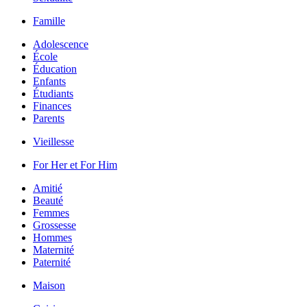
Famille
Adolescence
École
Éducation
Enfants
Étudiants
Finances
Parents
Vieillesse
For Her et For Him
Amitié
Beauté
Femmes
Grossesse
Hommes
Maternité
Paternité
Maison