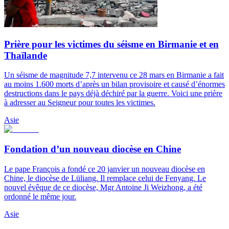
Prière pour les victimes du séisme en Birmanie et en
Thaïlande
Un séisme de magnitude 7,7 intervenu ce 28 mars en Birmanie a fait
au moins 1.600 morts d’après un bilan provisoire et causé d’énormes
destructions dans le pays déjà déchiré par la guerre. Voici une prière
à adresser au Seigneur pour toutes les victimes.
Asie
Fondation d’un nouveau diocèse en Chine
Le pape François a fondé ce 20 janvier un nouveau diocèse en
Chine, le diocèse de Lüliang. Il remplace celui de Fenyang. Le
nouvel évêque de ce diocèse, Mgr Antoine Ji Weizhong, a été
ordonné le même jour.
Asie