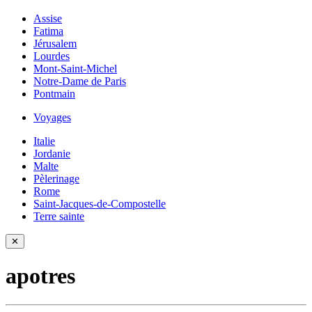
Assise
Fatima
Jérusalem
Lourdes
Mont-Saint-Michel
Notre-Dame de Paris
Pontmain
Voyages
Italie
Jordanie
Malte
Pèlerinage
Rome
Saint-Jacques-de-Compostelle
Terre sainte
✕
apotres