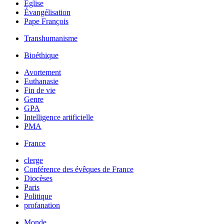
Église
Évangélisation
Pape François
Transhumanisme
Bioéthique
Avortement
Euthanasie
Fin de vie
Genre
GPA
Intelligence artificielle
PMA
France
clerge
Conférence des évêques de France
Diocèses
Paris
Politique
profanation
Monde