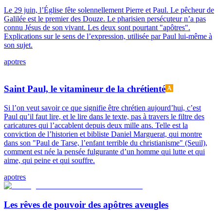
Le 29 juin, l’Église fête solennellement Pierre et Paul. Le pêcheur de
Galilée est le premier des Douze. Le pharisien persécuteur n’a pas
connu Jésus de son vivant. Les deux sont pourtant "apôtres".
Explications sur le sens de l’expression, utilisée par Paul lui-même à
son sujet.
apotres
Saint Paul, le vitamineur de la chrétienté
Si l’on veut savoir ce que signifie être chrétien aujourd’hui, c’est
Paul qu’il faut lire, et le lire dans le texte, pas à travers le filtre des
caricatures qui l’accablent depuis deux mille ans. Telle est la
conviction de l’historien et bibliste Daniel Marguerat, qui montre
dans son "Paul de Tarse, l’enfant terrible du christianisme" (Seuil),
comment est née la pensée fulgurante d’un homme qui lutte et qui
aime, qui peine et qui souffre.
apotres
Les rêves de pouvoir des apôtres aveugles