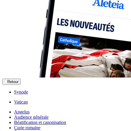
Retour
Synode
Vatican
Angelus
Audience générale
Béatification et canonisation
Curie romaine