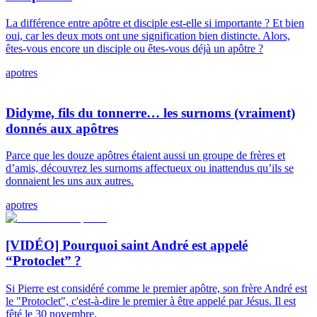
La différence entre apôtre et disciple est-elle si importante ? Et bien
oui, car les deux mots ont une signification bien distincte. Alors,
êtes-vous encore un disciple ou êtes-vous déjà un apôtre ?
apotres
Didyme, fils du tonnerre… les surnoms (vraiment)
donnés aux apôtres
Parce que les douze apôtres étaient aussi un groupe de frères et
d’amis, découvrez les surnoms affectueux ou inattendus qu’ils se
donnaient les uns aux autres.
apotres
[VIDÉO] Pourquoi saint André est appelé
“Protoclet” ?
Si Pierre est considéré comme le premier apôtre, son frère André est
le "Protoclet", c'est-à-dire le premier à être appelé par Jésus. Il est
fêté le 30 novembre.