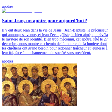
apotres
Saint Jean, un apôtre pour aujourd’hui ?
Il y eut deux Jean dans la vie de Jésus : Jean-Baptiste, le précurseur,
qui annonça sa venue, et Jean l’évangéliste, le bien aimé, qui révéla
le mystère de son identité. Bien trop méconnu, cet apôtre, fêté le 27
décembre, nous montre ce chemin de l’amour et de la lumière dont
les chrétiens ont grand besoin pour redonner fraîcheur et jeunesse à
leur foi, face à un changement de société sans précédent.
apotres