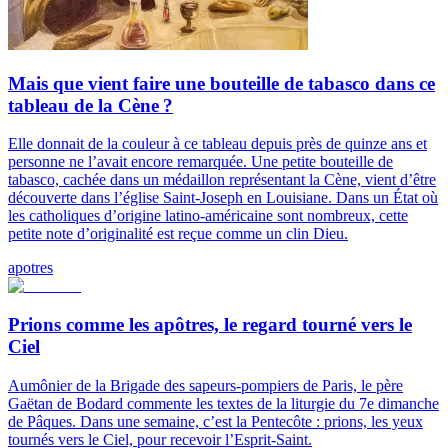
Mais que vient faire une bouteille de tabasco dans ce
tableau de la Cène ?
Elle donnait de la couleur à ce tableau depuis près de quinze ans et
personne ne l’avait encore remarquée. Une petite bouteille de
tabasco, cachée dans un médaillon représentant la Cène, vient d’être
découverte dans l’église Saint-Joseph en Louisiane. Dans un État où
les catholiques d’origine latino-américaine sont nombreux, cette
petite note d’originalité est reçue comme un clin Dieu.
apotres
Prions comme les apôtres, le regard tourné vers le
Ciel
Aumônier de la Brigade des sapeurs-pompiers de Paris, le père
Gaëtan de Bodard commente les textes de la liturgie du 7e dimanche
de Pâques. Dans une semaine, c’est la Pentecôte : prions, les yeux
tournés vers le Ciel, pour recevoir l’Esprit-Saint.