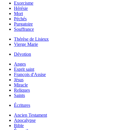
Exorcisme
Hérésie
Mort
Péchés
Purgatoire
Souffrance
Thérèse de Lisieux
Vierge Marie
Dévotion
Anges
Esprit saint
François d'Assise
Jésus
Miracle
Reliques
Saints
Écritures
Ancien Testament
Apocalypse
Bible