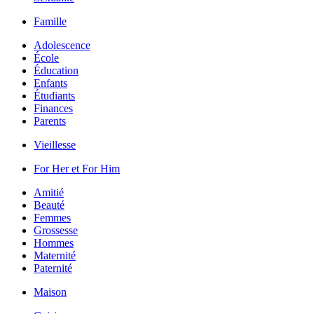
Famille
Adolescence
École
Éducation
Enfants
Étudiants
Finances
Parents
Vieillesse
For Her et For Him
Amitié
Beauté
Femmes
Grossesse
Hommes
Maternité
Paternité
Maison