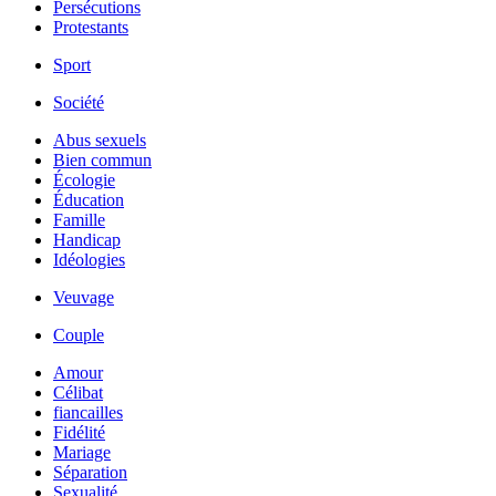
Persécutions
Protestants
Sport
Société
Abus sexuels
Bien commun
Écologie
Éducation
Famille
Handicap
Idéologies
Veuvage
Couple
Amour
Célibat
fiancailles
Fidélité
Mariage
Séparation
Sexualité