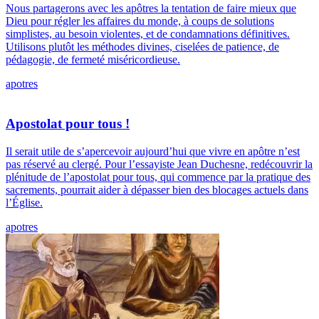
Nous partagerons avec les apôtres la tentation de faire mieux que
Dieu pour régler les affaires du monde, à coups de solutions
simplistes, au besoin violentes, et de condamnations définitives.
Utilisons plutôt les méthodes divines, ciselées de patience, de
pédagogie, de fermeté miséricordieuse.
apotres
Apostolat pour tous !
Il serait utile de s’apercevoir aujourd’hui que vivre en apôtre n’est
pas réservé au clergé. Pour l’essayiste Jean Duchesne, redécouvrir la
plénitude de l’apostolat pour tous, qui commence par la pratique des
sacrements, pourrait aider à dépasser bien des blocages actuels dans
l’Église.
apotres