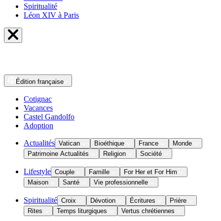
Spiritualité
Léon XIV à Paris
Édition
française
Cotignac
Vacances
Castel Gandolfo
Adoption
Actualités
Vatican
Bioéthique
France
Monde
Patrimoine Actualités
Religion
Société
Lifestyle
Couple
Famille
For Her et For Him
Maison
Santé
Vie professionnelle
Spiritualité
Croix
Dévotion
Écritures
Prière
Rites
Temps liturgiques
Vertus chrétiennes