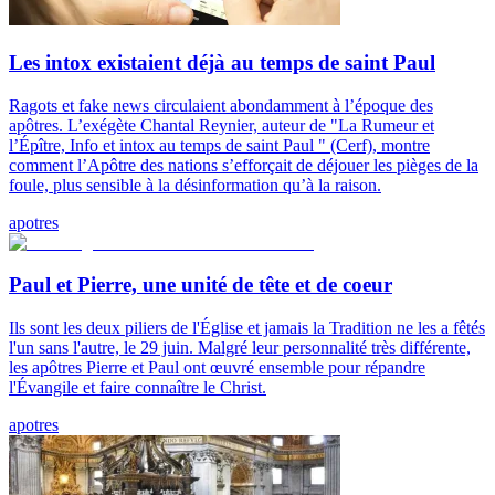
Les intox existaient déjà au temps de saint Paul
Ragots et fake news circulaient abondamment à l’époque des
apôtres. L’exégète Chantal Reynier, auteur de "La Rumeur et
l’Épître, Info et intox au temps de saint Paul " (Cerf), montre
comment l’Apôtre des nations s’efforçait de déjouer les pièges de la
foule, plus sensible à la désinformation qu’à la raison.
apotres
Paul et Pierre, une unité de tête et de coeur
Ils sont les deux piliers de l'Église et jamais la Tradition ne les a fêtés
l'un sans l'autre, le 29 juin. Malgré leur personnalité très différente,
les apôtres Pierre et Paul ont œuvré ensemble pour répandre
l'Évangile et faire connaître le Christ.
apotres