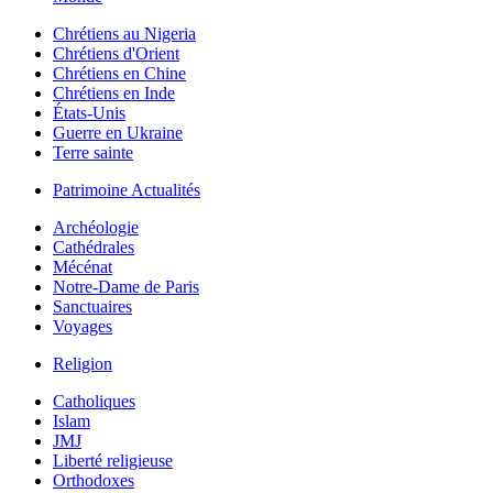
Chrétiens au Nigeria
Chrétiens d'Orient
Chrétiens en Chine
Chrétiens en Inde
États-Unis
Guerre en Ukraine
Terre sainte
Patrimoine Actualités
Archéologie
Cathédrales
Mécénat
Notre-Dame de Paris
Sanctuaires
Voyages
Religion
Catholiques
Islam
JMJ
Liberté religieuse
Orthodoxes