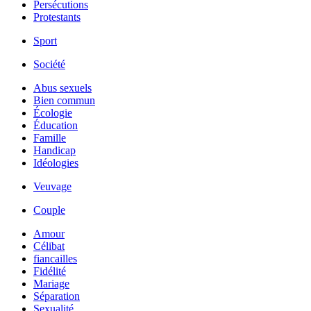
Persécutions
Protestants
Sport
Société
Abus sexuels
Bien commun
Écologie
Éducation
Famille
Handicap
Idéologies
Veuvage
Couple
Amour
Célibat
fiancailles
Fidélité
Mariage
Séparation
Sexualité