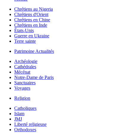
Chrétiens au Nigeria
Chrétiens d'Orient
Chrétiens en Chine
Chrétiens en Inde
États-Unis
Guerre en Ukraine
Terre sainte
Patrimoine Actualités
Archéologie
Cathédrales
Mécénat
Notre-Dame de Paris
Sanctuaires
Voyages
Religion
Catholiques
Islam
JMJ
Liberté religieuse
Orthodoxes