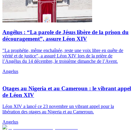
Angélus : “La parole de Jésus libère de la prison du
découragement”, assure Léon XIV
"La prophétie, même enchaînée, reste une voix libre en quête de
vérité et de justice", a assuré Léon XIV lors de la prière de
l’Angélus du 14 décembre, le troisième dimanche de l’Avent.
Angelus
Otages au Nigeria et au Cameroun : le vibrant appel
de Léon XIV
Léon XIV a lancé ce 23 novembre un vibrant appel pour la
libération des otages au Nigeria et au Cameroun.
Angelus