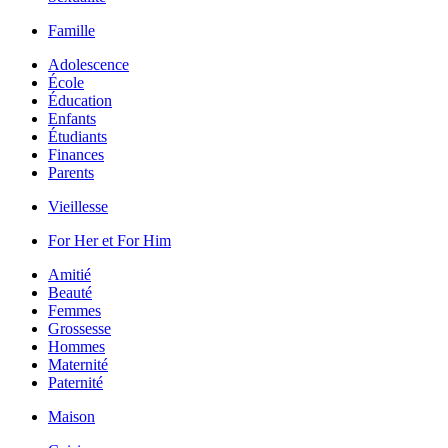
Famille
Adolescence
École
Éducation
Enfants
Étudiants
Finances
Parents
Vieillesse
For Her et For Him
Amitié
Beauté
Femmes
Grossesse
Hommes
Maternité
Paternité
Maison