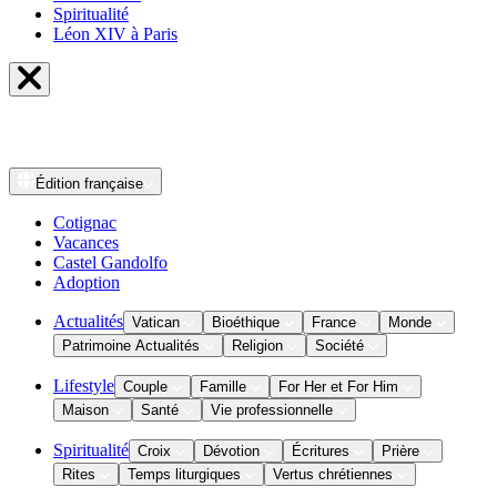
Spiritualité
Léon XIV à Paris
Édition
française
Cotignac
Vacances
Castel Gandolfo
Adoption
Actualités
Vatican
Bioéthique
France
Monde
Patrimoine Actualités
Religion
Société
Lifestyle
Couple
Famille
For Her et For Him
Maison
Santé
Vie professionnelle
Spiritualité
Croix
Dévotion
Écritures
Prière
Rites
Temps liturgiques
Vertus chrétiennes