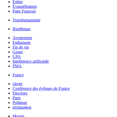
Église
Évangélisation
Pape François
Transhumanisme
Bioéthique
Avortement
Euthanasie
Fin de vie
Genre
GPA
Intelligence artificielle
PMA
France
clerge
Conférence des évêques de France
Diocèses
Paris
Politique
profanation
Monde