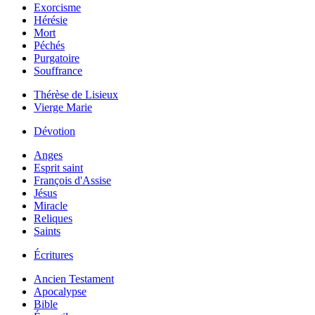
Exorcisme
Hérésie
Mort
Péchés
Purgatoire
Souffrance
Thérèse de Lisieux
Vierge Marie
Dévotion
Anges
Esprit saint
François d'Assise
Jésus
Miracle
Reliques
Saints
Écritures
Ancien Testament
Apocalypse
Bible