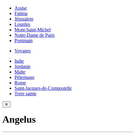
Assise
Fatima
Jérusalem
Lourdes
Mont-Saint-Michel
Notre-Dame de Paris
Pontmain
Voyages
Italie
Jordanie
Malte
Pèlerinage
Rome
Saint-Jacques-de-Compostelle
Terre sainte
✕
Angelus