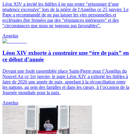
Léon XIV a invité les fidèles à ne pas rester "prisonnier d’une
prudence excessive" lors de la prière de l'Angélus ce 25 janvier. Le
Pape a recommandé de ne pas laisser les vies personnelles et
ecclésiales être freinées par des "résistances intérieures" et des
"circonstances que nous ne jugeons pas favorables".
Angelus
Léon XIV exhorte à construire une “ère de paix” en
ce début d’année
Devant une foule rassemblée place Saint-Pierre pour l’Angélus du
Nouvel An ce 1er janvier, le pape Léon XIV a exhorté les fidèles à
faire de 2026 une année de paix, appelant à la réconciliation entre
les nations, au sein des familles et dans les cœurs, à l’occasion de la
Journée mondiale pour la paix.
Angelus