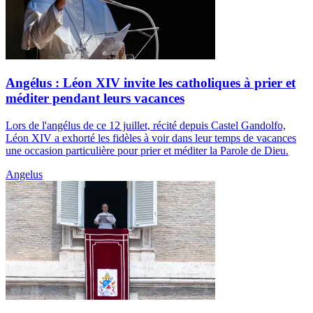
Angélus : Léon XIV invite les catholiques à prier et
méditer pendant leurs vacances
Lors de l'angélus de ce 12 juillet, récité depuis Castel Gandolfo,
Léon XIV a exhorté les fidèles à voir dans leur temps de vacances
une occasion particulière pour prier et méditer la Parole de Dieu.
Angelus