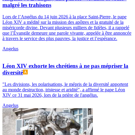
malgré les trahisons
Lors de l’Angélus du 14 juin 2026 à la place Saint-Pierre, le pape
Léon XIV a médité sur la mission des apôtres et la gratuité de la
miséricorde divine. Devant plusieurs milliers de fidèles, il a rappelé
que l’Évangile demeure une parole vivante, appelée à être annoncée
à travers le service des plus pauvres, la justice et l’espérance.
Angelus
Léon XIV exhorte les chrétiens à ne pas mépriser la
diversité
"Les divisions, les polarisations, le mépris de la diversité apportent
au monde destruction, tristesse et aridité", a affirmé le pape Léon
XIV ce 31 mai 2026, lors de la prière de l'angélus.
Angelus