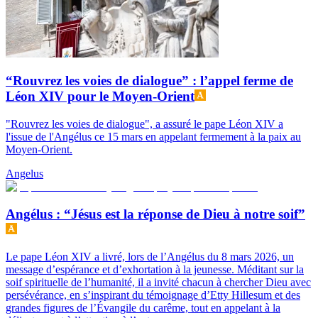
“Rouvrez les voies de dialogue” : l’appel ferme de
Léon XIV pour le Moyen-Orient
"Rouvrez les voies de dialogue", a assuré le pape Léon XIV a
l'issue de l'Angélus ce 15 mars en appelant fermement à la paix au
Moyen-Orient.
Angelus
Angélus : “Jésus est la réponse de Dieu à notre soif”
Le pape Léon XIV a livré, lors de l’Angélus du 8 mars 2026, un
message d’espérance et d’exhortation à la jeunesse. Méditant sur la
soif spirituelle de l’humanité, il a invité chacun à chercher Dieu avec
persévérance, en s’inspirant du témoignage d’Etty Hillesum et des
grandes figures de l’Évangile du carême, tout en appelant à la