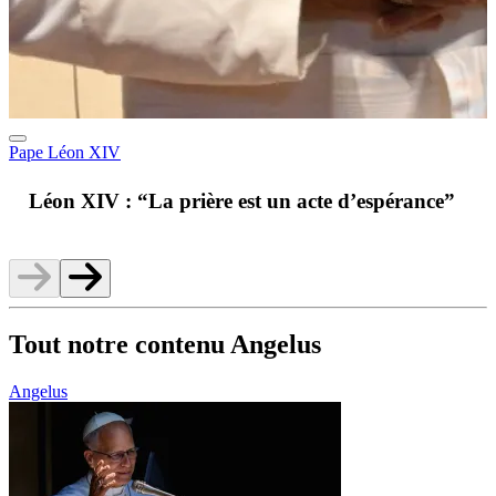
Pape Léon XIV
A
Léon XIV : “La prière est un acte d’espérance”
v
Tout notre contenu Angelus
Angelus