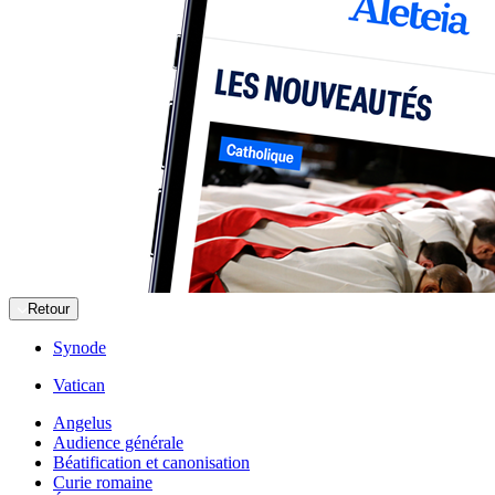
Retour
Synode
Vatican
Angelus
Audience générale
Béatification et canonisation
Curie romaine