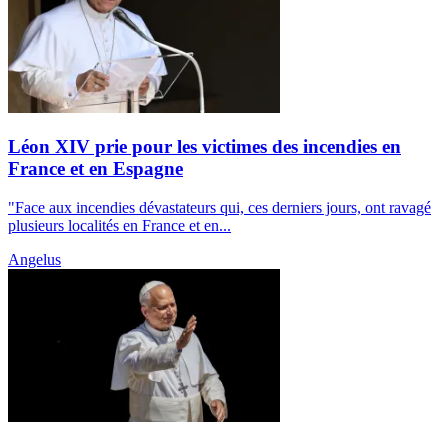
Léon XIV prie pour les victimes des incendies en
France et en Espagne
"Face aux incendies dévastateurs qui, ces derniers jours, ont ravagé
plusieurs localités en France et en...
Angelus