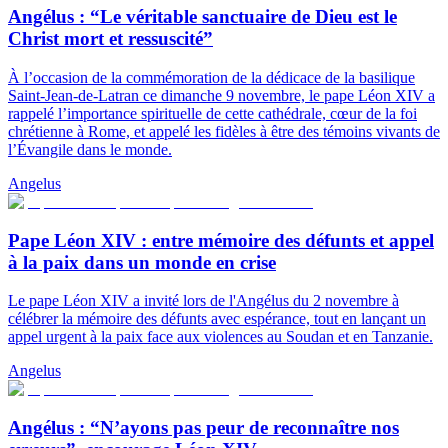
Angélus : “Le véritable sanctuaire de Dieu est le
Christ mort et ressuscité”
À l’occasion de la commémoration de la dédicace de la basilique
Saint-Jean-de-Latran ce dimanche 9 novembre, le pape Léon XIV a
rappelé l’importance spirituelle de cette cathédrale, cœur de la foi
chrétienne à Rome, et appelé les fidèles à être des témoins vivants de
l’Évangile dans le monde.
Angelus
Pape Léon XIV : entre mémoire des défunts et appel
à la paix dans un monde en crise
Le pape Léon XIV a invité lors de l'Angélus du 2 novembre à
célébrer la mémoire des défunts avec espérance, tout en lançant un
appel urgent à la paix face aux violences au Soudan et en Tanzanie.
Angelus
Angélus : “N’ayons pas peur de reconnaître nos