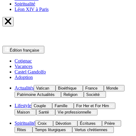
Spiritualité
Léon XIV à Paris
Édition
française
Cotignac
Vacances
Castel Gandolfo
Adoption
Actualités
Vatican
Bioéthique
France
Monde
Patrimoine Actualités
Religion
Société
Lifestyle
Couple
Famille
For Her et For Him
Maison
Santé
Vie professionnelle
Spiritualité
Croix
Dévotion
Écritures
Prière
Rites
Temps liturgiques
Vertus chrétiennes