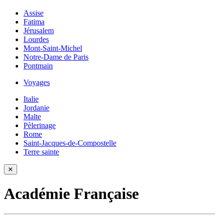
Assise
Fatima
Jérusalem
Lourdes
Mont-Saint-Michel
Notre-Dame de Paris
Pontmain
Voyages
Italie
Jordanie
Malte
Pèlerinage
Rome
Saint-Jacques-de-Compostelle
Terre sainte
✕
Académie Française