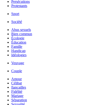
Persécutions
Protestants
Sport
Société
Abus sexuels
Bien commun
Écologie
Éducation
Famille
Handicap
Idéologies
Veuvage
Couple
Amour
Célibat
fiancailles
Fidélité
Mariage
Séparation
Sexualité