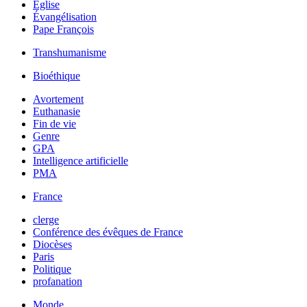
Église
Évangélisation
Pape François
Transhumanisme
Bioéthique
Avortement
Euthanasie
Fin de vie
Genre
GPA
Intelligence artificielle
PMA
France
clerge
Conférence des évêques de France
Diocèses
Paris
Politique
profanation
Monde