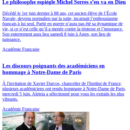
Le philosophe espiègle Michel Serres s’en va en Dieu
Décédé le 1er juin dernier à 88 ans, cet ancien élève de l’École
Navale, devenu normalien par la suite, incarnait l’enthousiasme
français à lui seul. Partir en guerre n’aura pas été sa dynamique de
vie, si ce n’est celle qu’il a menée contre la tristesse et l’ignorance.
Son enterrement aura lieu samedi 8 juin à Agen, son lieu de
naissance.
Académie Française
Les discours poignants des académiciens en
hommage à Notre-Dame de Paris
À l'invitation de Xavier Darcos, chancelier de l'Institut de France,
plusieurs académiciens ont rendu hommage à Notre-Dame de Paris,
mercredi 5 juin. Aleteia a sélectionné pour vous les extraits les plus
vibrants.
Académie Française