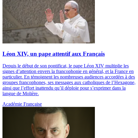
Léon XIV, un pape attentif aux Français
Depuis le début de son pontificat, le pape Léon XIV multiplie les
signes d’attention envers la francophonie en général, et la France en
particulier. En témoignent les nombreuses audiences accordées à des
groupes francophones, ses messages aux catholiques de l’Hexagone,
ainsi que l’effort inattendu qu’il déploie pour s’exprimer dans la
langue de Molière.
Académie Française