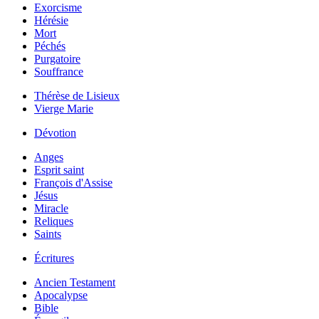
Exorcisme
Hérésie
Mort
Péchés
Purgatoire
Souffrance
Thérèse de Lisieux
Vierge Marie
Dévotion
Anges
Esprit saint
François d'Assise
Jésus
Miracle
Reliques
Saints
Écritures
Ancien Testament
Apocalypse
Bible