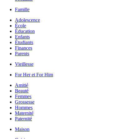
Famille
Adolescence
École
Éducation
Enfants
Étudiants
Finances
Parents
Vieillesse
For Her et For Him
Amitié
Beauté
Femmes
Grossesse
Hommes
Maternité
Paternité
Maison