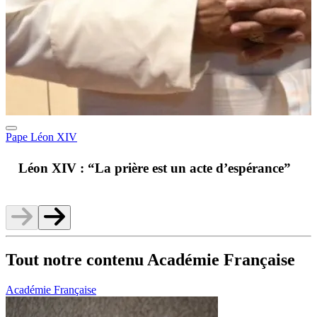
Pape Léon XIV
A
Léon XIV : “La prière est un acte d’espérance”
v
Tout notre contenu Académie Française
Académie Française