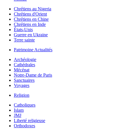
Chrétiens au Nigeria
Chrétiens d'Orient
Chrétiens en Chine
Chrétiens en Inde
États-Unis
Guerre en Ukraine
Terre sainte
Patrimoine Actualités
Archéologie
Cathédrales
Mécénat
Notre-Dame de Paris
Sanctuaires
Voyages
Religion
Catholiques
Islam
JMJ
Liberté religieuse
Orthodoxes