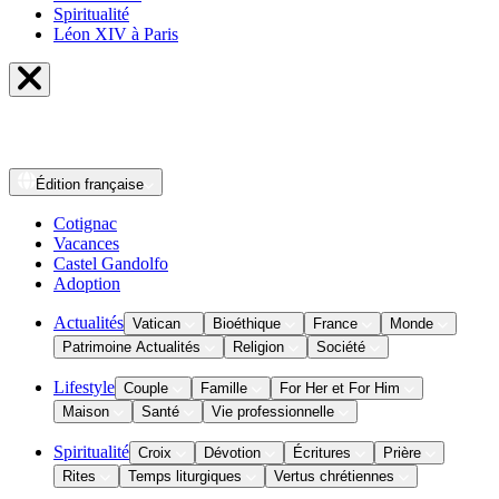
Spiritualité
Léon XIV à Paris
Édition
française
Cotignac
Vacances
Castel Gandolfo
Adoption
Actualités
Vatican
Bioéthique
France
Monde
Patrimoine Actualités
Religion
Société
Lifestyle
Couple
Famille
For Her et For Him
Maison
Santé
Vie professionnelle
Spiritualité
Croix
Dévotion
Écritures
Prière
Rites
Temps liturgiques
Vertus chrétiennes