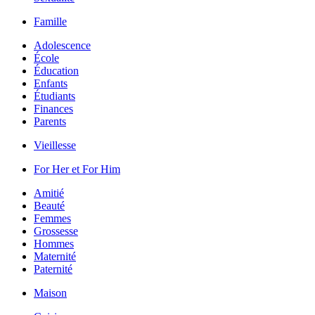
Famille
Adolescence
École
Éducation
Enfants
Étudiants
Finances
Parents
Vieillesse
For Her et For Him
Amitié
Beauté
Femmes
Grossesse
Hommes
Maternité
Paternité
Maison