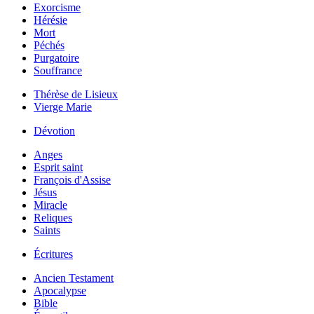
Exorcisme
Hérésie
Mort
Péchés
Purgatoire
Souffrance
Thérèse de Lisieux
Vierge Marie
Dévotion
Anges
Esprit saint
François d'Assise
Jésus
Miracle
Reliques
Saints
Écritures
Ancien Testament
Apocalypse
Bible