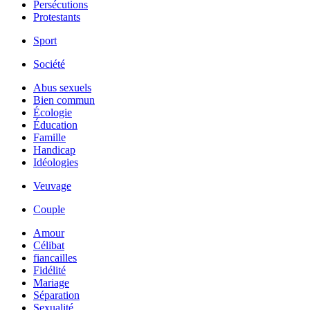
Persécutions
Protestants
Sport
Société
Abus sexuels
Bien commun
Écologie
Éducation
Famille
Handicap
Idéologies
Veuvage
Couple
Amour
Célibat
fiancailles
Fidélité
Mariage
Séparation
Sexualité