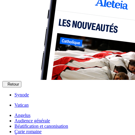
Retour
Synode
Vatican
Angelus
Audience générale
Béatification et canonisation
Curie romaine