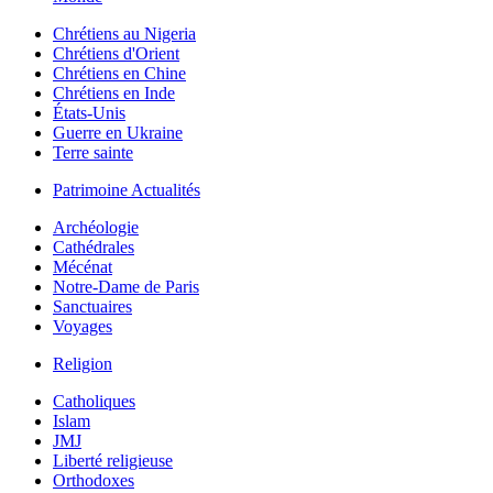
Chrétiens au Nigeria
Chrétiens d'Orient
Chrétiens en Chine
Chrétiens en Inde
États-Unis
Guerre en Ukraine
Terre sainte
Patrimoine Actualités
Archéologie
Cathédrales
Mécénat
Notre-Dame de Paris
Sanctuaires
Voyages
Religion
Catholiques
Islam
JMJ
Liberté religieuse
Orthodoxes