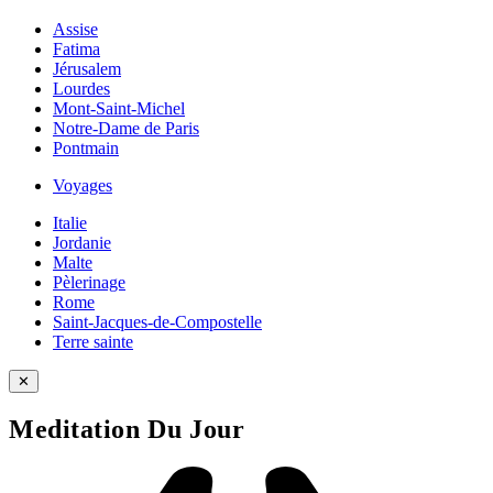
Assise
Fatima
Jérusalem
Lourdes
Mont-Saint-Michel
Notre-Dame de Paris
Pontmain
Voyages
Italie
Jordanie
Malte
Pèlerinage
Rome
Saint-Jacques-de-Compostelle
Terre sainte
✕
Meditation Du Jour