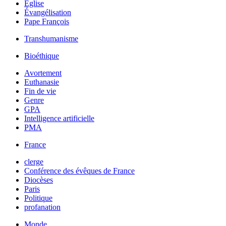
Église
Évangélisation
Pape François
Transhumanisme
Bioéthique
Avortement
Euthanasie
Fin de vie
Genre
GPA
Intelligence artificielle
PMA
France
clerge
Conférence des évêques de France
Diocèses
Paris
Politique
profanation
Monde