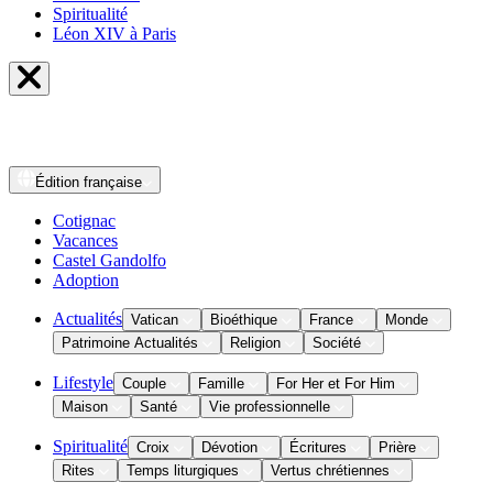
Spiritualité
Léon XIV à Paris
Édition
française
Cotignac
Vacances
Castel Gandolfo
Adoption
Actualités
Vatican
Bioéthique
France
Monde
Patrimoine Actualités
Religion
Société
Lifestyle
Couple
Famille
For Her et For Him
Maison
Santé
Vie professionnelle
Spiritualité
Croix
Dévotion
Écritures
Prière
Rites
Temps liturgiques
Vertus chrétiennes