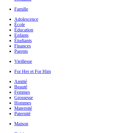
Famille
Adolescence
École
Éducation
Enfants
Étudiants
Finances
Parents
Vieillesse
For Her et For Him
Amitié
Beauté
Femmes
Grossesse
Hommes
Maternité
Paternité
Maison