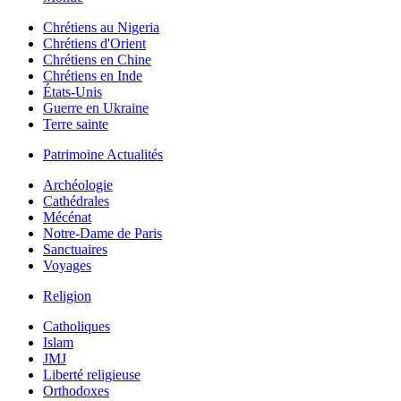
Chrétiens au Nigeria
Chrétiens d'Orient
Chrétiens en Chine
Chrétiens en Inde
États-Unis
Guerre en Ukraine
Terre sainte
Patrimoine Actualités
Archéologie
Cathédrales
Mécénat
Notre-Dame de Paris
Sanctuaires
Voyages
Religion
Catholiques
Islam
JMJ
Liberté religieuse
Orthodoxes