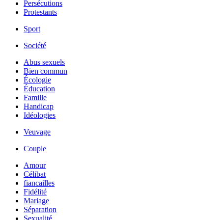
Persécutions
Protestants
Sport
Société
Abus sexuels
Bien commun
Écologie
Éducation
Famille
Handicap
Idéologies
Veuvage
Couple
Amour
Célibat
fiancailles
Fidélité
Mariage
Séparation
Sexualité