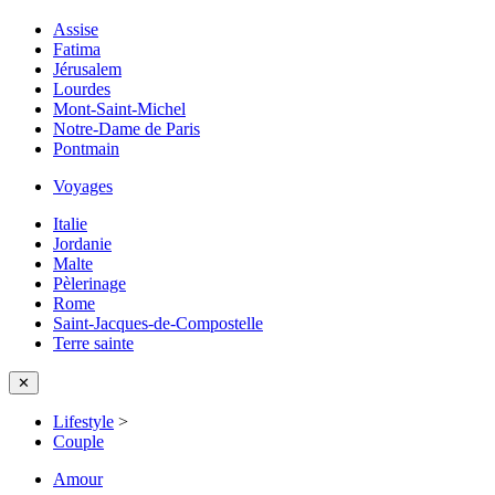
Assise
Fatima
Jérusalem
Lourdes
Mont-Saint-Michel
Notre-Dame de Paris
Pontmain
Voyages
Italie
Jordanie
Malte
Pèlerinage
Rome
Saint-Jacques-de-Compostelle
Terre sainte
✕
Lifestyle
>
Couple
Amour