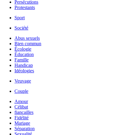
Persécutions
Protestants
Sport
Société
Abus sexuels
Bien commun
Écologie
Éducation
Famille
Handicap
Idéologies
Veuvage
Couple
Amour
Célibat
fiancailles
Fidélité
Mariage
Séparation
Sexualité