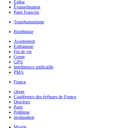
Église
Évangélisation
Pape François
Transhumanisme
Bioéthique
Avortement
Euthanasie
Fin de vie
Genre
GPA
Intelligence artificielle
PMA
France
clerge
Conférence des évêques de France
Diocèses
Paris
Politique
profanation
Monde