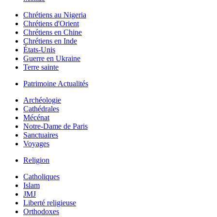
Chrétiens au Nigeria
Chrétiens d'Orient
Chrétiens en Chine
Chrétiens en Inde
États-Unis
Guerre en Ukraine
Terre sainte
Patrimoine Actualités
Archéologie
Cathédrales
Mécénat
Notre-Dame de Paris
Sanctuaires
Voyages
Religion
Catholiques
Islam
JMJ
Liberté religieuse
Orthodoxes