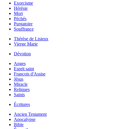
Exorcisme
Hérésie
Mort
Péchés
Purgatoire
Souffrance
Thérèse de Lisieux
Vierge Marie
Dévotion
Anges
Esprit saint
François d'Assise
Jésus
Miracle
Reliques
Saints
Écritures
Ancien Testament
Apocalypse
Bible