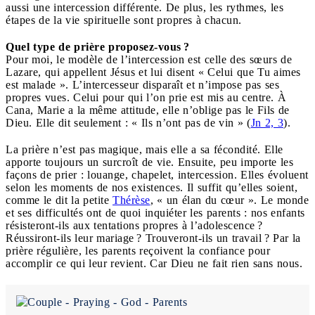
aussi une intercession différente. De plus, les rythmes, les
étapes de la vie spirituelle sont propres à chacun.
Quel type de prière proposez-vous ?
Pour moi, le modèle de l’intercession est celle des sœurs de
Lazare, qui appellent Jésus et lui disent « Celui que Tu aimes
est malade ». L’intercesseur disparaît et n’impose pas ses
propres vues. Celui pour qui l’on prie est mis au centre. À
Cana, Marie a la même attitude, elle n’oblige pas le Fils de
Dieu. Elle dit seulement : « Ils n’ont pas de vin » (
Jn 2, 3
).
La prière n’est pas magique, mais elle a sa fécondité. Elle
apporte toujours un surcroît de vie. Ensuite, peu importe les
façons de prier : louange, chapelet, intercession. Elles évoluent
selon les moments de nos existences. Il suffit qu’elles soient,
comme le dit la petite
Thérèse
, « un élan du cœur ». Le monde
et ses difficultés ont de quoi inquiéter les parents : nos enfants
résisteront-ils aux tentations propres à l’adolescence ?
Réussiront-ils leur mariage ? Trouveront-ils un travail ? Par la
prière régulière, les parents reçoivent la confiance pour
accomplir ce qui leur revient. Car Dieu ne fait rien sans nous.