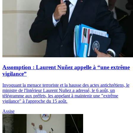
Assomption : Laurent Nuñez appelle à “une extrême
vigilance”
Invoquant la menace terroriste et la hausse des actes antichrétiens, le
ministre de l'Intérieur Laurent Nuñez a adressé, le 6 août, un
télégramme aux préfets, les appelant à maintenir une "extrême
vigilance" à l'approche du 15 août.
Assise