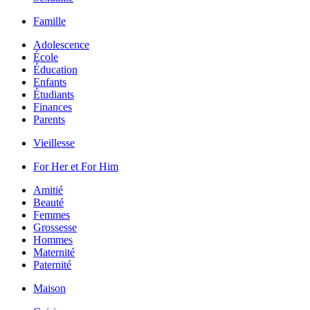
Famille
Adolescence
École
Éducation
Enfants
Étudiants
Finances
Parents
Vieillesse
For Her et For Him
Amitié
Beauté
Femmes
Grossesse
Hommes
Maternité
Paternité
Maison