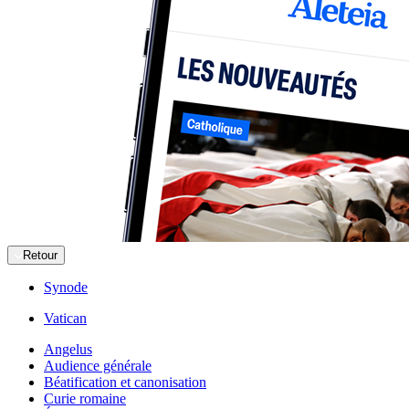
Retour
Synode
Vatican
Angelus
Audience générale
Béatification et canonisation
Curie romaine