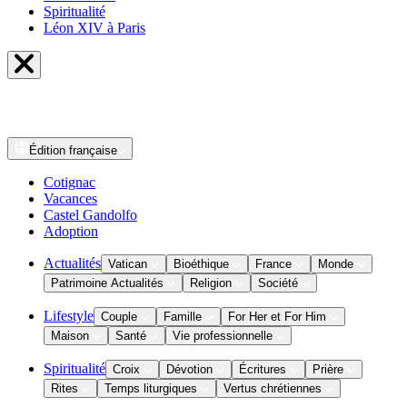
Spiritualité
Léon XIV à Paris
Édition
française
Cotignac
Vacances
Castel Gandolfo
Adoption
Actualités
Vatican
Bioéthique
France
Monde
Patrimoine Actualités
Religion
Société
Lifestyle
Couple
Famille
For Her et For Him
Maison
Santé
Vie professionnelle
Spiritualité
Croix
Dévotion
Écritures
Prière
Rites
Temps liturgiques
Vertus chrétiennes