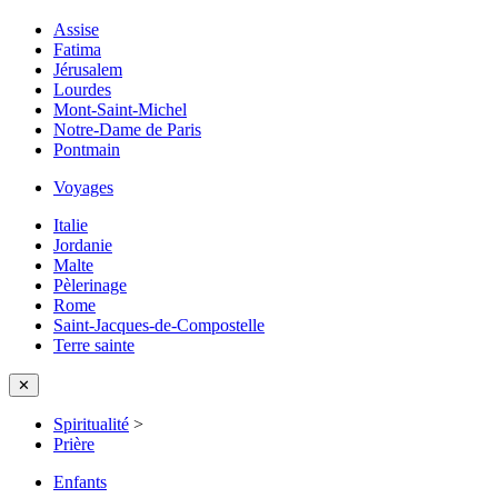
Assise
Fatima
Jérusalem
Lourdes
Mont-Saint-Michel
Notre-Dame de Paris
Pontmain
Voyages
Italie
Jordanie
Malte
Pèlerinage
Rome
Saint-Jacques-de-Compostelle
Terre sainte
✕
Spiritualité
>
Prière
Enfants