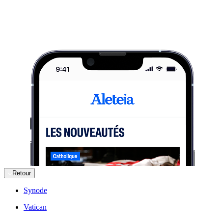
Retour
Synode
Vatican