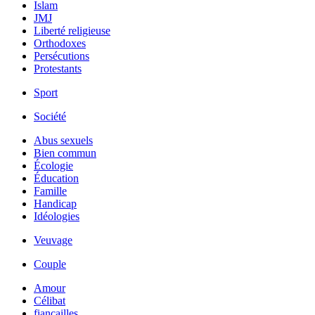
Islam
JMJ
Liberté religieuse
Orthodoxes
Persécutions
Protestants
Sport
Société
Abus sexuels
Bien commun
Écologie
Éducation
Famille
Handicap
Idéologies
Veuvage
Couple
Amour
Célibat
fiancailles