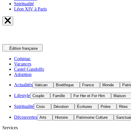
Spiritualité
Léon XIV à Paris
Édition
française
Cotignac
Vacances
Castel Gandolfo
Adoption
Actualités
Vatican
Bioéthique
France
Monde
Patri
Lifestyle
Couple
Famille
For Her et For Him
Maison
Spiritualité
Croix
Dévotion
Écritures
Prière
Rites
Découvertes
Arts
Histoire
Patrimoine Culture
Sanctuai
Services