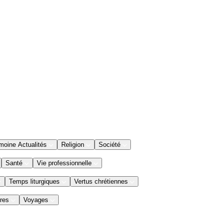
moine Actualités
Religion
Société
Santé
Vie professionnelle
Temps liturgiques
Vertus chrétiennes
res
Voyages