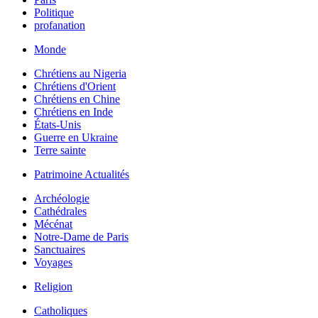
Politique
profanation
Monde
Chrétiens au Nigeria
Chrétiens d'Orient
Chrétiens en Chine
Chrétiens en Inde
États-Unis
Guerre en Ukraine
Terre sainte
Patrimoine Actualités
Archéologie
Cathédrales
Mécénat
Notre-Dame de Paris
Sanctuaires
Voyages
Religion
Catholiques