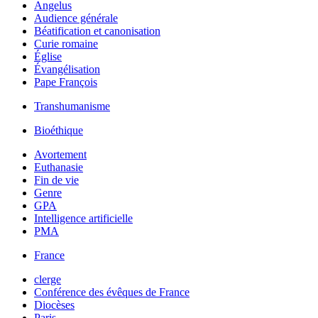
Angelus
Audience générale
Béatification et canonisation
Curie romaine
Église
Évangélisation
Pape François
Transhumanisme
Bioéthique
Avortement
Euthanasie
Fin de vie
Genre
GPA
Intelligence artificielle
PMA
France
clerge
Conférence des évêques de France
Diocèses
Paris