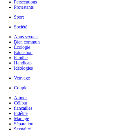
Persécutions
Protestants
Sport
Société
Abus sexuels
Bien commun
Écologie
Éducation
Famille
Handicap
Idéologies
Veuvage
Couple
Amour
Célibat
fiancailles
Fidélité
Mariage
Séparation
Sexualité