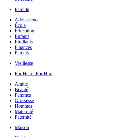
Famille
Adolescence
École
Éducation
Enfants
Étudiants
Finances
Parents
Vieillesse
For Her et For Him
Amitié
Beauté
Femmes
Grossesse
Hommes
Maternité
Paternité
Maison