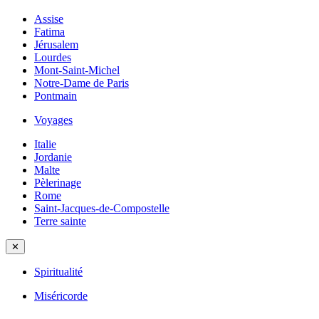
Assise
Fatima
Jérusalem
Lourdes
Mont-Saint-Michel
Notre-Dame de Paris
Pontmain
Voyages
Italie
Jordanie
Malte
Pèlerinage
Rome
Saint-Jacques-de-Compostelle
Terre sainte
✕
Spiritualité
Miséricorde