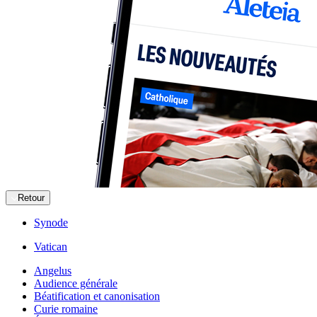
Retour
Synode
Vatican
Angelus
Audience générale
Béatification et canonisation
Curie romaine