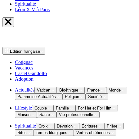
Spiritualité
Léon XIV à Paris
Édition
française
Cotignac
Vacances
Castel Gandolfo
Adoption
Actualités
Vatican
Bioéthique
France
Monde
Patrimoine Actualités
Religion
Société
Lifestyle
Couple
Famille
For Her et For Him
Maison
Santé
Vie professionnelle
Spiritualité
Croix
Dévotion
Écritures
Prière
Rites
Temps liturgiques
Vertus chrétiennes