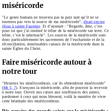
miséricorde
"Le genre humain ne trouvera pas la paix tant qu’il ne se
tournera pas vers la source de ma miséricorde",
disait encore
Jésus à sainte Faustine
. Et d’ajoutait : "Regarde, âme, c’est
pour toi que j’ai institué le trône de la miséricorde sur terre. Ce
trône, c’est le tabernacle". Les sources de la miséricorde sont
donc particulièrement les sacrements de l’eucharistie et de la
réconciliation, intarissables canaux de la miséricorde dans la
sainte Église du Christ.
Faire miséricorde autour à
notre tour
"Heureux les miséricordieux, car ils obtiendront miséricorde"
(
Mt 5, 7
). Exerçons la miséricorde, afin de pouvoir la recevoir
à notre tour. Ouvrir nos cœurs aux souffrances des autres,
pardonner à ceux qui nous blessent, voilà la manière de vivre
cette béatitude des miséricordieux.
Dix pensées des grands saints sur la miséricorde :