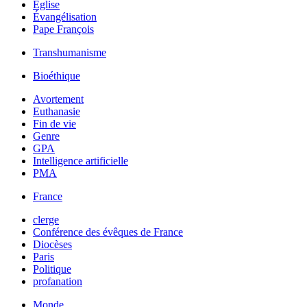
Église
Évangélisation
Pape François
Transhumanisme
Bioéthique
Avortement
Euthanasie
Fin de vie
Genre
GPA
Intelligence artificielle
PMA
France
clerge
Conférence des évêques de France
Diocèses
Paris
Politique
profanation
Monde