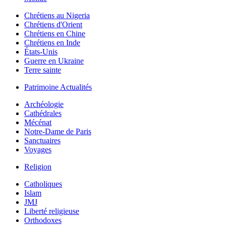
Chrétiens au Nigeria
Chrétiens d'Orient
Chrétiens en Chine
Chrétiens en Inde
États-Unis
Guerre en Ukraine
Terre sainte
Patrimoine Actualités
Archéologie
Cathédrales
Mécénat
Notre-Dame de Paris
Sanctuaires
Voyages
Religion
Catholiques
Islam
JMJ
Liberté religieuse
Orthodoxes