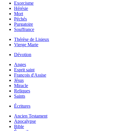
Exorcisme
Hérésie
Mort
Péchés
Purgatoire
Souffrance
Thérèse de Lisieux
Vierge Marie
Dévotion
Anges
Esprit saint
François d'Assise
Jésus
Miracle
Reliques
Saints
Écritures
Ancien Testament
Apocalypse
Bible