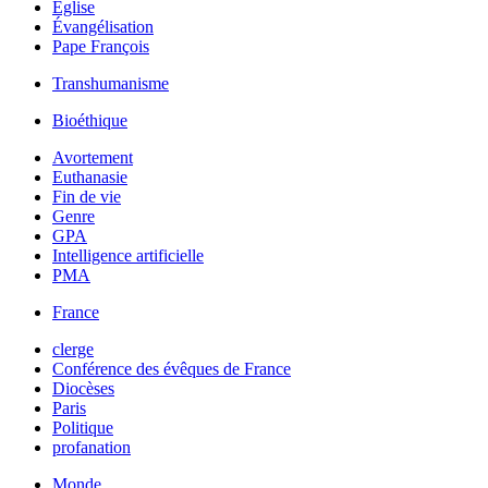
Église
Évangélisation
Pape François
Transhumanisme
Bioéthique
Avortement
Euthanasie
Fin de vie
Genre
GPA
Intelligence artificielle
PMA
France
clerge
Conférence des évêques de France
Diocèses
Paris
Politique
profanation
Monde