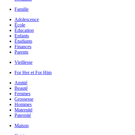
Famille
Adolescence
École
Éducation
Enfants
Étudiants
Finances
Parents
Vieillesse
For Her et For Him
Amitié
Beauté
Femmes
Grossesse
Hommes
Maternité
Paternité
Maison