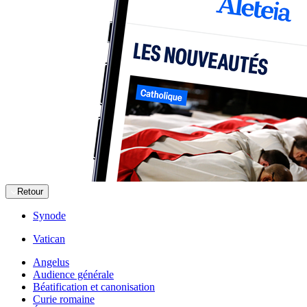
Retour
Synode
Vatican
Angelus
Audience générale
Béatification et canonisation
Curie romaine