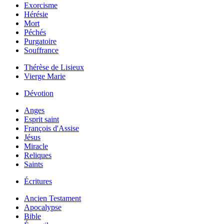
Exorcisme
Hérésie
Mort
Péchés
Purgatoire
Souffrance
Thérèse de Lisieux
Vierge Marie
Dévotion
Anges
Esprit saint
François d'Assise
Jésus
Miracle
Reliques
Saints
Écritures
Ancien Testament
Apocalypse
Bible