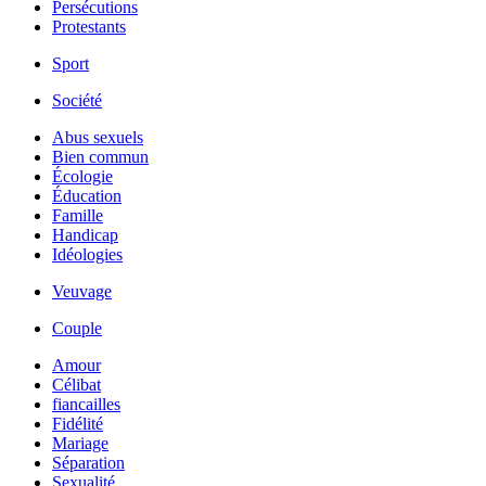
Persécutions
Protestants
Sport
Société
Abus sexuels
Bien commun
Écologie
Éducation
Famille
Handicap
Idéologies
Veuvage
Couple
Amour
Célibat
fiancailles
Fidélité
Mariage
Séparation
Sexualité