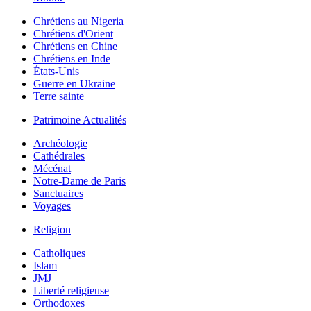
Chrétiens au Nigeria
Chrétiens d'Orient
Chrétiens en Chine
Chrétiens en Inde
États-Unis
Guerre en Ukraine
Terre sainte
Patrimoine Actualités
Archéologie
Cathédrales
Mécénat
Notre-Dame de Paris
Sanctuaires
Voyages
Religion
Catholiques
Islam
JMJ
Liberté religieuse
Orthodoxes