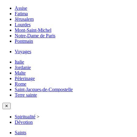
Assise
Fatima
Jérusalem
Lourdes
Mont-Saint-Michel
Notre-Dame de Paris
Pontmain
Voyages
Italie
Jordanie
Malte
Pèlerinage
Rome
Saint-Jacques-de-Compostelle
Terre sainte
✕
Spiritualité
>
Dévotion
Saints