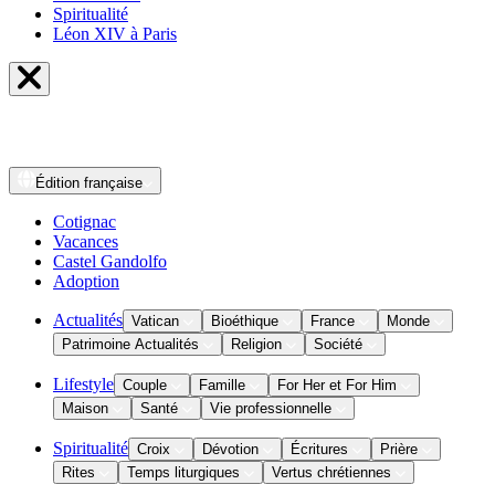
Spiritualité
Léon XIV à Paris
Édition
française
Cotignac
Vacances
Castel Gandolfo
Adoption
Actualités
Vatican
Bioéthique
France
Monde
Patrimoine Actualités
Religion
Société
Lifestyle
Couple
Famille
For Her et For Him
Maison
Santé
Vie professionnelle
Spiritualité
Croix
Dévotion
Écritures
Prière
Rites
Temps liturgiques
Vertus chrétiennes