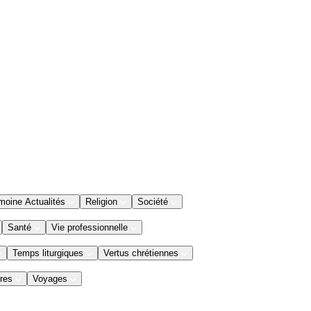
moine Actualités
Religion
Société
Santé
Vie professionnelle
Temps liturgiques
Vertus chrétiennes
res
Voyages