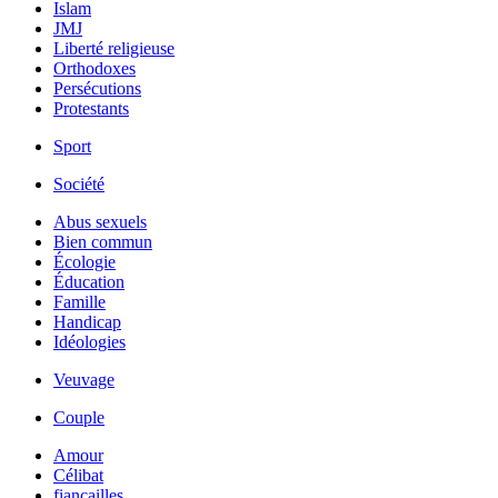
Islam
JMJ
Liberté religieuse
Orthodoxes
Persécutions
Protestants
Sport
Société
Abus sexuels
Bien commun
Écologie
Éducation
Famille
Handicap
Idéologies
Veuvage
Couple
Amour
Célibat
fiancailles