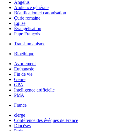
Angelus
Audience générale
Béatification et canonisation
Curie romaine
Église
Évangélisation
Pape François
Transhumanisme
Bioéthique
Avortement
Euthanasie
Fin de vie
Genre
GPA
Intelligence artificielle
PMA
France
clerge
Conférence des évêques de France
Diocèses
Paris