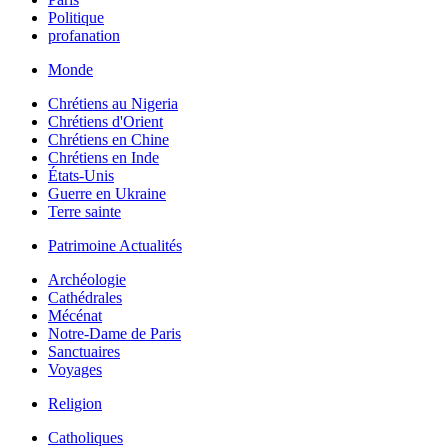
Politique
profanation
Monde
Chrétiens au Nigeria
Chrétiens d'Orient
Chrétiens en Chine
Chrétiens en Inde
États-Unis
Guerre en Ukraine
Terre sainte
Patrimoine Actualités
Archéologie
Cathédrales
Mécénat
Notre-Dame de Paris
Sanctuaires
Voyages
Religion
Catholiques