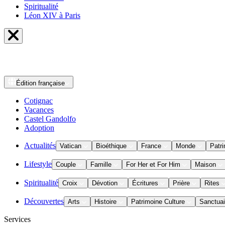
Spiritualité
Léon XIV à Paris
Édition
française
Cotignac
Vacances
Castel Gandolfo
Adoption
Actualités
Vatican
Bioéthique
France
Monde
Patri
Lifestyle
Couple
Famille
For Her et For Him
Maison
Spiritualité
Croix
Dévotion
Écritures
Prière
Rites
Découvertes
Arts
Histoire
Patrimoine Culture
Sanctuai
Services