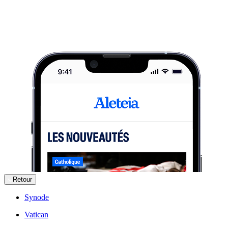
Retour
Synode
Vatican