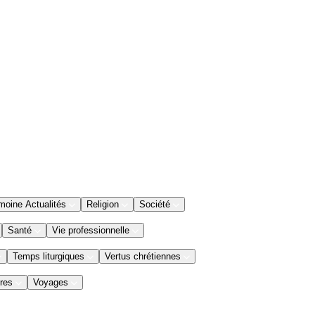
moine Actualités
Religion
Société
Santé
Vie professionnelle
Temps liturgiques
Vertus chrétiennes
res
Voyages