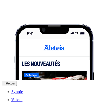
Retour
Synode
Vatican