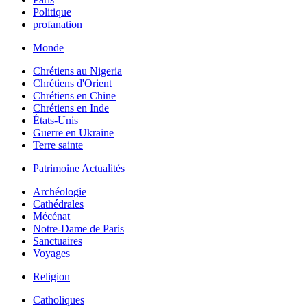
Politique
profanation
Monde
Chrétiens au Nigeria
Chrétiens d'Orient
Chrétiens en Chine
Chrétiens en Inde
États-Unis
Guerre en Ukraine
Terre sainte
Patrimoine Actualités
Archéologie
Cathédrales
Mécénat
Notre-Dame de Paris
Sanctuaires
Voyages
Religion
Catholiques