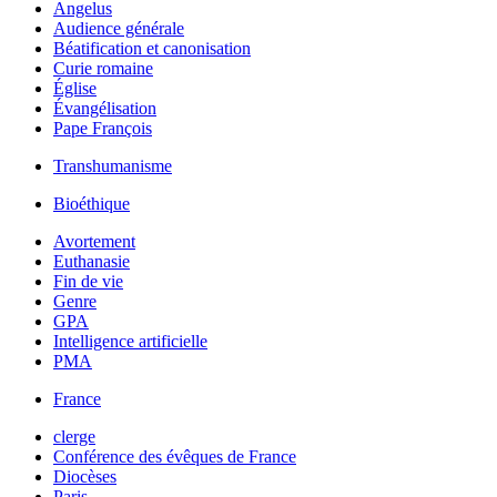
Angelus
Audience générale
Béatification et canonisation
Curie romaine
Église
Évangélisation
Pape François
Transhumanisme
Bioéthique
Avortement
Euthanasie
Fin de vie
Genre
GPA
Intelligence artificielle
PMA
France
clerge
Conférence des évêques de France
Diocèses
Paris