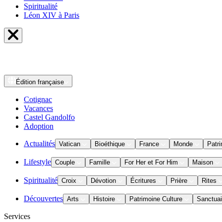
Spiritualité
Léon XIV à Paris
Édition
française
Cotignac
Vacances
Castel Gandolfo
Adoption
Actualités
Vatican
Bioéthique
France
Monde
Patri
Lifestyle
Couple
Famille
For Her et For Him
Maison
Spiritualité
Croix
Dévotion
Écritures
Prière
Rites
Découvertes
Arts
Histoire
Patrimoine Culture
Sanctuai
Services