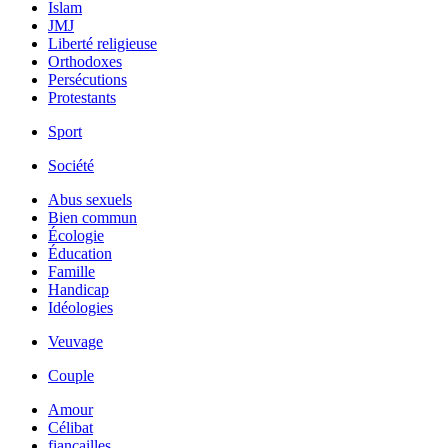
Islam
JMJ
Liberté religieuse
Orthodoxes
Persécutions
Protestants
Sport
Société
Abus sexuels
Bien commun
Écologie
Éducation
Famille
Handicap
Idéologies
Veuvage
Couple
Amour
Célibat
fiancailles