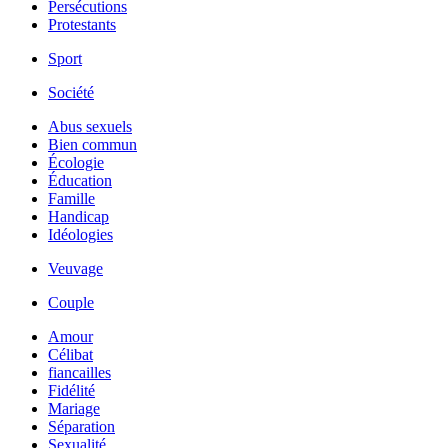
Persécutions
Protestants
Sport
Société
Abus sexuels
Bien commun
Écologie
Éducation
Famille
Handicap
Idéologies
Veuvage
Couple
Amour
Célibat
fiancailles
Fidélité
Mariage
Séparation
Sexualité