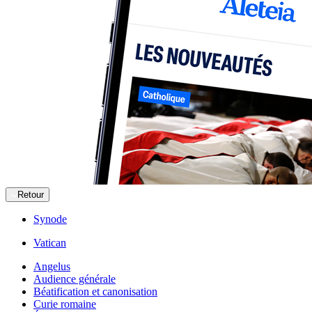
Retour
Synode
Vatican
Angelus
Audience générale
Béatification et canonisation
Curie romaine