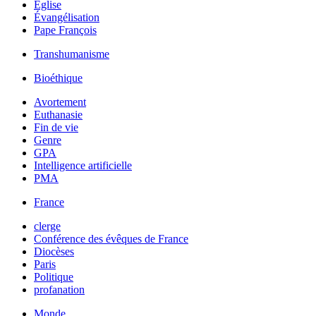
Église
Évangélisation
Pape François
Transhumanisme
Bioéthique
Avortement
Euthanasie
Fin de vie
Genre
GPA
Intelligence artificielle
PMA
France
clerge
Conférence des évêques de France
Diocèses
Paris
Politique
profanation
Monde