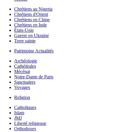
Chrétiens au Nigeria
Chrétiens d'Orient
Chrétiens en Chine
Chrétiens en Inde
États-Unis
Guerre en Ukraine
Terre sainte
Patrimoine Actualités
Archéologie
Cathédrales
Mécénat
Notre-Dame de Paris
Sanctuaires
Voyages
Religion
Catholiques
Islam
JMJ
Liberté religieuse
Orthodoxes