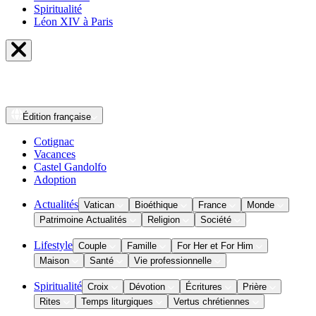
Spiritualité
Léon XIV à Paris
Édition
française
Cotignac
Vacances
Castel Gandolfo
Adoption
Actualités
Vatican
Bioéthique
France
Monde
Patrimoine Actualités
Religion
Société
Lifestyle
Couple
Famille
For Her et For Him
Maison
Santé
Vie professionnelle
Spiritualité
Croix
Dévotion
Écritures
Prière
Rites
Temps liturgiques
Vertus chrétiennes