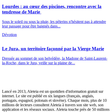
Lourdes : au cœur des piscines, rencontre avec la
tendresse de Marie
Sous le soleil ou sous la pluie, les pèlerins n'hésitent pas à attendre
leur passage pour être baignés dans...
Dévotion
Le Jura, un territoire façonné par la Vierge Marie
Dressée au sommet de son belvédère, la Madone de Saint-Laurent-
la-Roche, dans le Jura, veille sur la plaine de...
Lancé en 2013, Aleteia est un quotidien d'information gratuit sur
internet. Le site est publié en six langues (français, anglais,
portugais, espagnol, polonais et slovène). Chaque mois, plus de 10
millions de lecteurs consultent Aleteia à travers son site web, son
application et les réseaux sociaux. Aleteia touche près de 50 millions