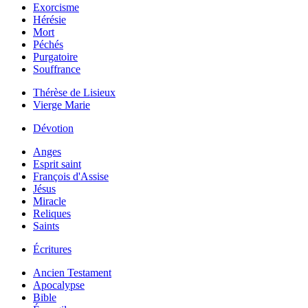
Exorcisme
Hérésie
Mort
Péchés
Purgatoire
Souffrance
Thérèse de Lisieux
Vierge Marie
Dévotion
Anges
Esprit saint
François d'Assise
Jésus
Miracle
Reliques
Saints
Écritures
Ancien Testament
Apocalypse
Bible