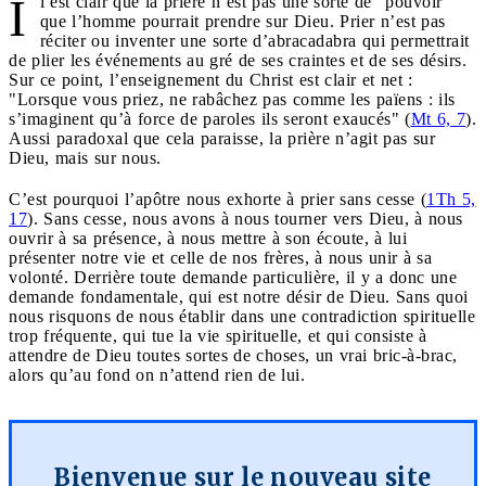
I
l est clair que la prière n’est pas une sorte de "pouvoir"
que l’homme pourrait prendre sur Dieu. Prier n’est pas
réciter ou inventer une sorte d’abracadabra qui permettrait
de plier les événements au gré de ses craintes et de ses désirs.
Sur ce point, l’enseignement du Christ est clair et net :
"Lorsque vous priez, ne rabâchez pas comme les païens : ils
s’imaginent qu’à force de paroles ils seront exaucés" (
Mt 6, 7
).
Aussi paradoxal que cela paraisse, la prière n’agit pas sur
Dieu, mais sur nous.
C’est pourquoi l’apôtre nous exhorte à prier sans cesse (
1Th 5,
17
). Sans cesse, nous avons à nous tourner vers Dieu, à nous
ouvrir à sa présence, à nous mettre à son écoute, à lui
présenter notre vie et celle de nos frères, à nous unir à sa
volonté. Derrière toute demande particulière, il y a donc une
demande fondamentale, qui est notre désir de Dieu. Sans quoi
nous risquons de nous établir dans une contradiction spirituelle
trop fréquente, qui tue la vie spirituelle, et qui consiste à
attendre de Dieu toutes sortes de choses, un vrai bric-à-brac,
alors qu’au fond on n’attend rien de lui.
Bienvenue sur le nouveau site