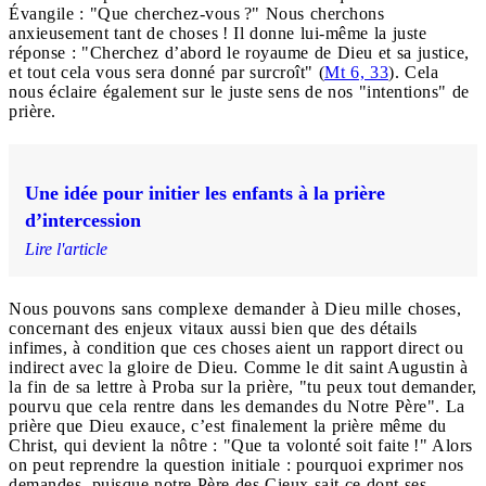
Évangile : "Que cherchez-vous ?" Nous cherchons
anxieusement tant de choses ! Il donne lui-même la juste
réponse : "Cherchez d’abord le royaume de Dieu et sa justice,
et tout cela vous sera donné par surcroît" (
Mt 6, 33
). Cela
nous éclaire également sur le juste sens de nos "intentions" de
prière.
Une idée pour initier les enfants à la prière
d’intercession
Lire l'article
Nous pouvons sans complexe demander à Dieu mille choses,
concernant des enjeux vitaux aussi bien que des détails
infimes, à condition que ces choses aient un rapport direct ou
indirect avec la gloire de Dieu. Comme le dit saint Augustin à
la fin de sa lettre à Proba sur la prière, "tu peux tout demander,
pourvu que cela rentre dans les demandes du Notre Père". La
prière que Dieu exauce, c’est finalement la prière même du
Christ, qui devient la nôtre : "Que ta volonté soit faite !" Alors
on peut reprendre la question initiale : pourquoi exprimer nos
demandes, puisque notre Père des Cieux sait ce dont ses