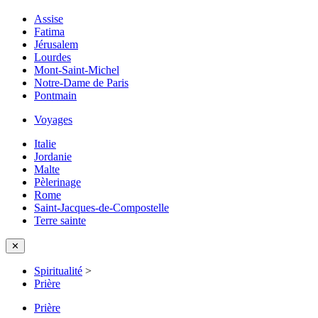
Assise
Fatima
Jérusalem
Lourdes
Mont-Saint-Michel
Notre-Dame de Paris
Pontmain
Voyages
Italie
Jordanie
Malte
Pèlerinage
Rome
Saint-Jacques-de-Compostelle
Terre sainte
✕
Spiritualité
>
Prière
Prière