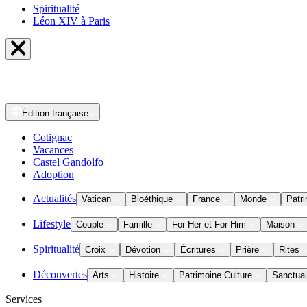
Spiritualité
Léon XIV à Paris
Édition
française
Cotignac
Vacances
Castel Gandolfo
Adoption
Actualités
Vatican
Bioéthique
France
Monde
Patri
Lifestyle
Couple
Famille
For Her et For Him
Maison
Spiritualité
Croix
Dévotion
Écritures
Prière
Rites
Découvertes
Arts
Histoire
Patrimoine Culture
Sanctuai
Services