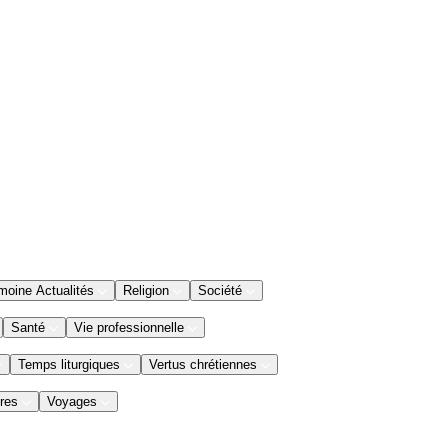
moine Actualités
Religion
Société
Santé
Vie professionnelle
Temps liturgiques
Vertus chrétiennes
res
Voyages