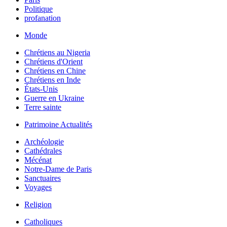
Politique
profanation
Monde
Chrétiens au Nigeria
Chrétiens d'Orient
Chrétiens en Chine
Chrétiens en Inde
États-Unis
Guerre en Ukraine
Terre sainte
Patrimoine Actualités
Archéologie
Cathédrales
Mécénat
Notre-Dame de Paris
Sanctuaires
Voyages
Religion
Catholiques