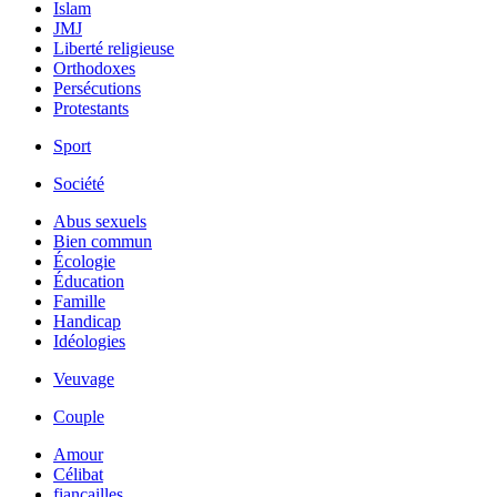
Islam
JMJ
Liberté religieuse
Orthodoxes
Persécutions
Protestants
Sport
Société
Abus sexuels
Bien commun
Écologie
Éducation
Famille
Handicap
Idéologies
Veuvage
Couple
Amour
Célibat
fiancailles