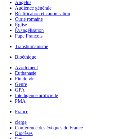
Angelus
Audience générale
Béatification et canonisation
Curie romaine
Église
Évangélisation
Pape François
Transhumanisme
Bioéthique
Avortement
Euthanasie
Fin de vie
Genre
GPA
Intelligence artificielle
PMA
France
clerge
Conférence des évêques de France
Diocèses
Paris