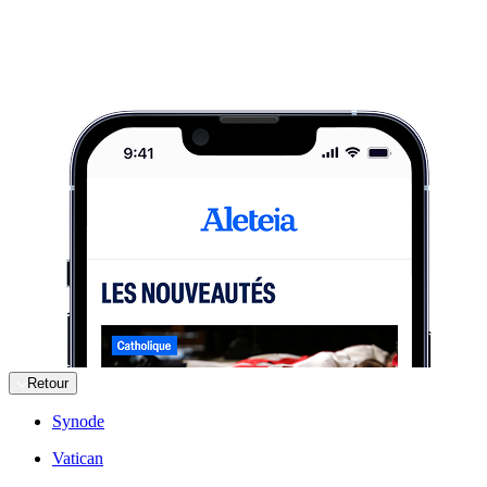
Retour
Synode
Vatican