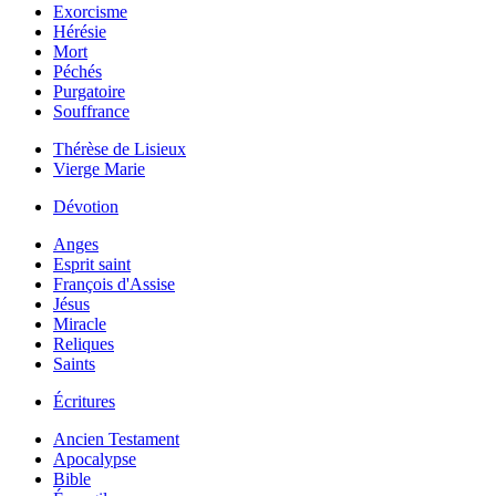
Exorcisme
Hérésie
Mort
Péchés
Purgatoire
Souffrance
Thérèse de Lisieux
Vierge Marie
Dévotion
Anges
Esprit saint
François d'Assise
Jésus
Miracle
Reliques
Saints
Écritures
Ancien Testament
Apocalypse
Bible