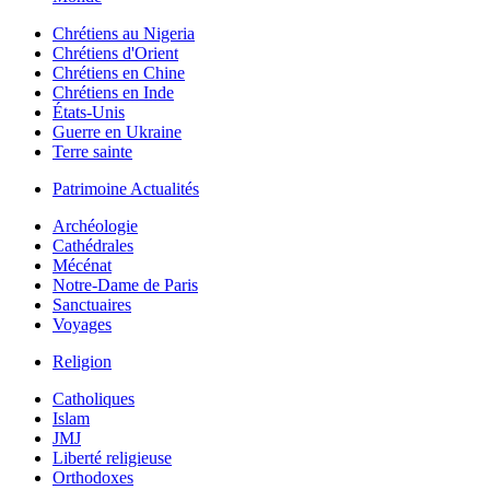
Chrétiens au Nigeria
Chrétiens d'Orient
Chrétiens en Chine
Chrétiens en Inde
États-Unis
Guerre en Ukraine
Terre sainte
Patrimoine Actualités
Archéologie
Cathédrales
Mécénat
Notre-Dame de Paris
Sanctuaires
Voyages
Religion
Catholiques
Islam
JMJ
Liberté religieuse
Orthodoxes