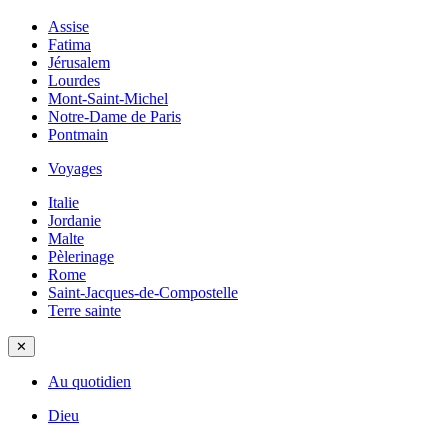
Assise
Fatima
Jérusalem
Lourdes
Mont-Saint-Michel
Notre-Dame de Paris
Pontmain
Voyages
Italie
Jordanie
Malte
Pèlerinage
Rome
Saint-Jacques-de-Compostelle
Terre sainte
✕
Au quotidien
Dieu