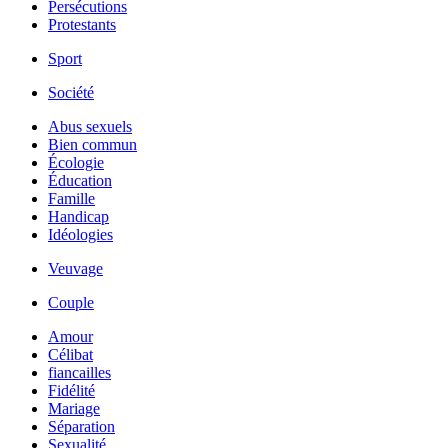
Persécutions
Protestants
Sport
Société
Abus sexuels
Bien commun
Écologie
Éducation
Famille
Handicap
Idéologies
Veuvage
Couple
Amour
Célibat
fiancailles
Fidélité
Mariage
Séparation
Sexualité