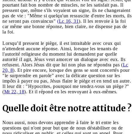
pourtant fait bon nombre de miracles, ne les satisfait pas. Il
pressent que, même s'ils voyaient un signe, ils ne changeraient
pas de vie : "Même si quelqu'un ressuscite d'entre les morts, ils
ne seront pas convaincus"
(Lc 16, 31
). Il les renvoie à la foi
car même une bonne réponse, bien claire, ne dispense pas de
la foi.
Lorsqu’il pressent le piège, il est intraitable avec ceux qui
n'attendent aucune réponse. Ainsi, lorsque les tenants de
l'autorité religieuse du moment lui demandent par quelle
autorité iI agit, Jésus veut amorcer un dialogue avec eux. Ils
refusent. Alors Jésus dit que lui non plus ne répondra pas (
Lc
20, 8
). Et pire encore, lorsque des gens se sont concertés pour
"le surprendre en parole" avec la délicate question sur les
impôts à payer ou pas, Jésus flaire le piège et en tend un autre.
Il leur dit : "Hypocrites, pourquoi me tendez-vous un piège ?"
(
Mt 22, 18
). Et il répond en les renvoyant à eux-mêmes.
Quelle doit être notre attitude ?
Nous aussi, nous devons apprendre à faire le tri entre les
questions qui n'ont pour but que de nous déstabiliser ou de
nous ridiculiser en public, et celles qui sont un appel. Pour