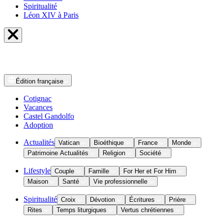
Spiritualité
Léon XIV à Paris
Édition
française
Cotignac
Vacances
Castel Gandolfo
Adoption
Actualités
Vatican
Bioéthique
France
Monde
Patrimoine Actualités
Religion
Société
Lifestyle
Couple
Famille
For Her et For Him
Maison
Santé
Vie professionnelle
Spiritualité
Croix
Dévotion
Écritures
Prière
Rites
Temps liturgiques
Vertus chrétiennes