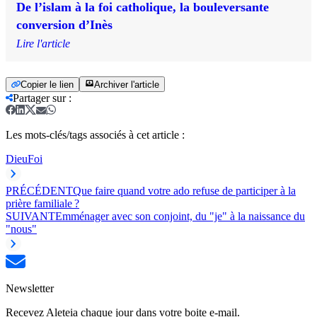
De l’islam à la foi catholique, la bouleversante
conversion d’Inès
Lire l'article
Copier le lien
Archiver l'article
Partager sur
:
Les mots-clés/tags associés à cet article :
Dieu
Foi
PRÉCÉDENT
Que faire quand votre ado refuse de participer à la
prière familiale ?
SUIVANT
Emménager avec son conjoint, du "je" à la naissance du
"nous"
Newsletter
Recevez Aleteia chaque jour dans votre boite e-mail.