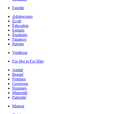
Famille
Adolescence
École
Éducation
Enfants
Étudiants
Finances
Parents
Vieillesse
For Her et For Him
Amitié
Beauté
Femmes
Grossesse
Hommes
Maternité
Paternité
Maison