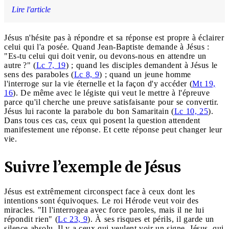
Lire l'article
Jésus n'hésite pas à répondre et sa réponse est propre à éclairer
celui qui l'a posée. Quand Jean-Baptiste demande à Jésus :
"Es-tu celui qui doit venir, ou devons-nous en attendre un
autre ?" (
Lc 7, 19
) ; quand les disciples demandent à Jésus le
sens des paraboles (
Lc 8, 9
) ; quand un jeune homme
l'interroge sur la vie éternelle et la façon d'y accéder (
Mt 19,
16
). De même avec le légiste qui veut le mettre à l'épreuve
parce qu'il cherche une preuve satisfaisante pour se convertir.
Jésus lui raconte la parabole du bon Samaritain (
Lc 10, 25
).
Dans tous ces cas, ceux qui posent la question attendent
manifestement une réponse. Et cette réponse peut changer leur
vie.
Suivre l’exemple de Jésus
Jésus est extrêmement circonspect face à ceux dont les
intentions sont équivoques. Le roi Hérode veut voir des
miracles. "Il l'interrogea avec force paroles, mais il ne lui
répondit rien" (
Lc 23, 9
). À ses risques et périls, il garde un
silence absolu. Il y a ceux qui veulent voir un signe. Jésus, qui