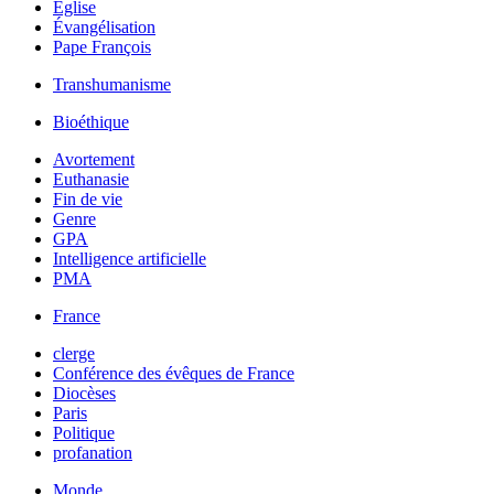
Église
Évangélisation
Pape François
Transhumanisme
Bioéthique
Avortement
Euthanasie
Fin de vie
Genre
GPA
Intelligence artificielle
PMA
France
clerge
Conférence des évêques de France
Diocèses
Paris
Politique
profanation
Monde