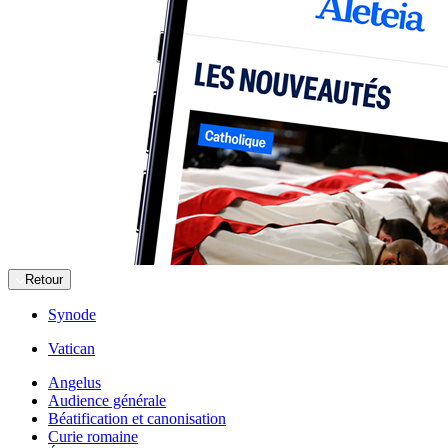
Retour
Synode
Vatican
Angelus
Audience générale
Béatification et canonisation
Curie romaine