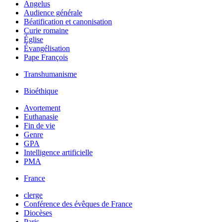
Angelus
Audience générale
Béatification et canonisation
Curie romaine
Église
Évangélisation
Pape François
Transhumanisme
Bioéthique
Avortement
Euthanasie
Fin de vie
Genre
GPA
Intelligence artificielle
PMA
France
clerge
Conférence des évêques de France
Diocèses
Paris