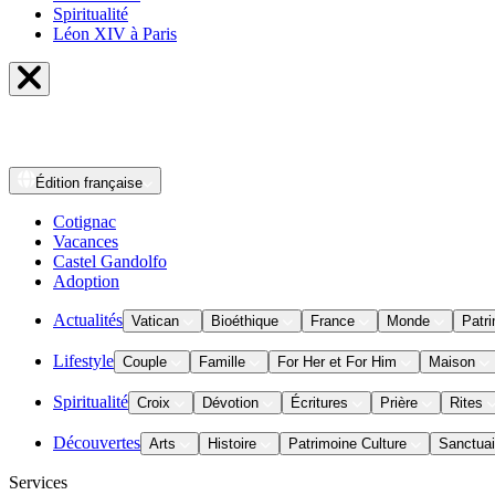
Spiritualité
Léon XIV à Paris
Édition
française
Cotignac
Vacances
Castel Gandolfo
Adoption
Actualités
Vatican
Bioéthique
France
Monde
Patri
Lifestyle
Couple
Famille
For Her et For Him
Maison
Spiritualité
Croix
Dévotion
Écritures
Prière
Rites
Découvertes
Arts
Histoire
Patrimoine Culture
Sanctuai
Services