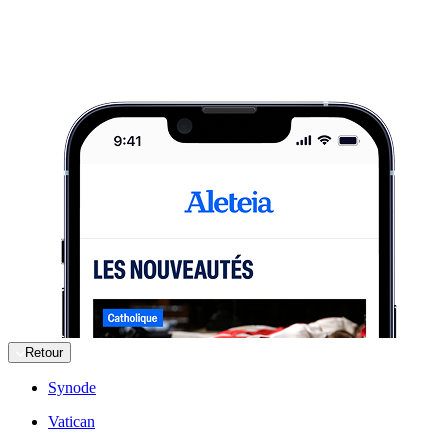
Retour
Synode
Vatican