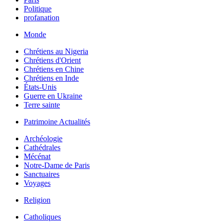
Politique
profanation
Monde
Chrétiens au Nigeria
Chrétiens d'Orient
Chrétiens en Chine
Chrétiens en Inde
États-Unis
Guerre en Ukraine
Terre sainte
Patrimoine Actualités
Archéologie
Cathédrales
Mécénat
Notre-Dame de Paris
Sanctuaires
Voyages
Religion
Catholiques