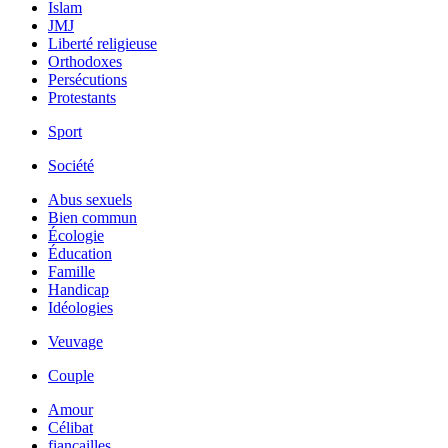
Islam
JMJ
Liberté religieuse
Orthodoxes
Persécutions
Protestants
Sport
Société
Abus sexuels
Bien commun
Écologie
Éducation
Famille
Handicap
Idéologies
Veuvage
Couple
Amour
Célibat
fiancailles