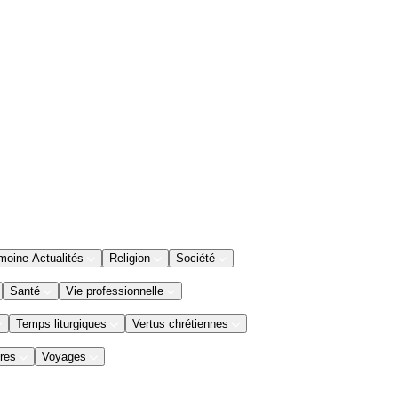
moine Actualités
Religion
Société
Santé
Vie professionnelle
Temps liturgiques
Vertus chrétiennes
res
Voyages