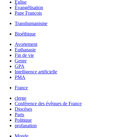
Église
Évangélisation
Pape François
Transhumanisme
Bioéthique
Avortement
Euthanasie
Fin de vie
Genre
GPA
Intelligence artificielle
PMA
France
clerge
Conférence des évêques de France
Diocèses
Paris
Politique
profanation
Monde