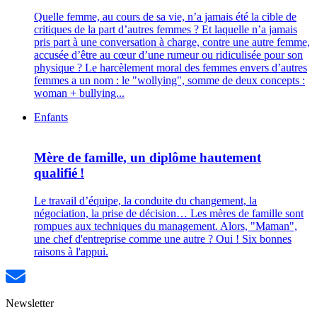
Quelle femme, au cours de sa vie, n’a jamais été la cible de
critiques de la part d’autres femmes ? Et laquelle n’a jamais
pris part à une conversation à charge, contre une autre femme,
accusée d’être au cœur d’une rumeur ou ridiculisée pour son
physique ? Le harcèlement moral des femmes envers d’autres
femmes a un nom : le "wollying", somme de deux concepts :
woman + bullying...
Enfants
Mère de famille, un diplôme hautement
qualifié !
Le travail d’équipe, la conduite du changement, la
négociation, la prise de décision… Les mères de famille sont
rompues aux techniques du management. Alors, "Maman",
une chef d'entreprise comme une autre ? Oui ! Six bonnes
raisons à l'appui.
Newsletter