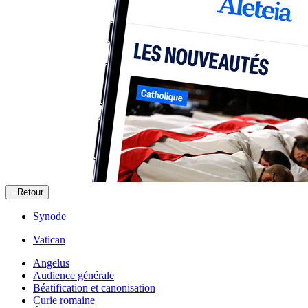
Retour
Synode
Vatican
Angelus
Audience générale
Béatification et canonisation
Curie romaine