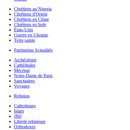
Chrétiens au Nigeria
Chrétiens d'Orient
Chrétiens en Chine
Chrétiens en Inde
États-Unis
Guerre en Ukraine
Terre sainte
Patrimoine Actualités
Archéologie
Cathédrales
Mécénat
Notre-Dame de Paris
Sanctuaires
Voyages
Religion
Catholiques
Islam
JMJ
Liberté religieuse
Orthodoxes