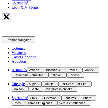
Spiritualité
Léon XIV à Paris
Édition
française
Cotignac
Vacances
Castel Gandolfo
Adoption
Actualités
Vatican
Bioéthique
France
Monde
Patrimoine Actualités
Religion
Société
Lifestyle
Couple
Famille
For Her et For Him
Maison
Santé
Vie professionnelle
Spiritualité
Croix
Dévotion
Écritures
Prière
Rites
Temps liturgiques
Vertus chrétiennes