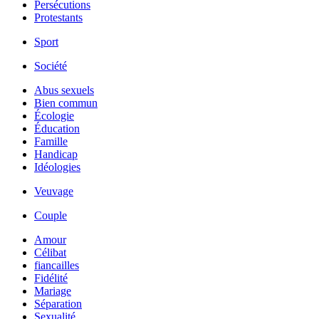
Persécutions
Protestants
Sport
Société
Abus sexuels
Bien commun
Écologie
Éducation
Famille
Handicap
Idéologies
Veuvage
Couple
Amour
Célibat
fiancailles
Fidélité
Mariage
Séparation
Sexualité