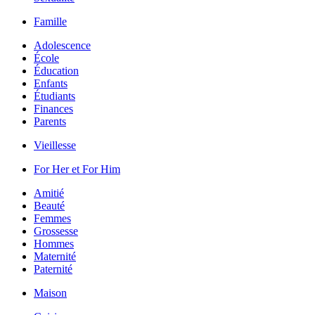
Famille
Adolescence
École
Éducation
Enfants
Étudiants
Finances
Parents
Vieillesse
For Her et For Him
Amitié
Beauté
Femmes
Grossesse
Hommes
Maternité
Paternité
Maison