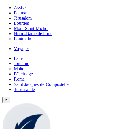
Assise
Fatima
Jérusalem
Lourdes
Mont-Saint-Michel
Notre-Dame de Paris
Pontmain
Voyages
Italie
Jordanie
Malte
Pèlerinage
Rome
Saint-Jacques-de-Compostelle
Terre sainte
✕