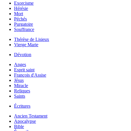
Exorcisme
Hérésie
Mort
Péchés
Purgatoire
Souffrance
Thérèse de Lisieux
Vierge Marie
Dévotion
Anges
Esprit saint
François d'Assise
Jésus
Miracle
Reliques
Saints
Écritures
Ancien Testament
Apocalypse
Bible