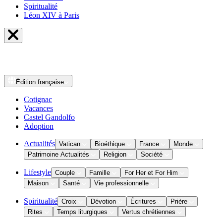
Spiritualité
Léon XIV à Paris
Édition
française
Cotignac
Vacances
Castel Gandolfo
Adoption
Actualités
Vatican
Bioéthique
France
Monde
Patrimoine Actualités
Religion
Société
Lifestyle
Couple
Famille
For Her et For Him
Maison
Santé
Vie professionnelle
Spiritualité
Croix
Dévotion
Écritures
Prière
Rites
Temps liturgiques
Vertus chrétiennes