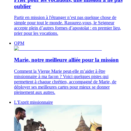
oublier
Partir en mission à l'étranger n’est pas quelque chose de
simple pour tout le monde. Rassurez-vous, le Seigneur
accepte plein d’autres formes d’apostolat : en premier lieu,
prier pour les vocations.
OPM
Marie, notre meilleure alliée pour la mission
Comment la Vierge Marie peut-elle m’aider à être
missionnaire à ma façon ? Voici quelques pistes qui
permettent à chaque chrétien, accompagné de Marie, de
déployer ses meilleures cartes pour mieux se donner
pleinement aux autres.
L'Esprit missionnaire