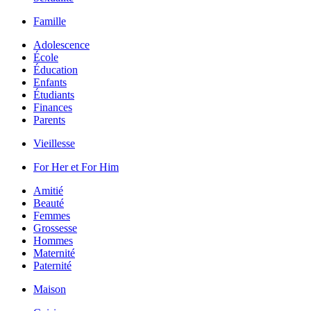
Famille
Adolescence
École
Éducation
Enfants
Étudiants
Finances
Parents
Vieillesse
For Her et For Him
Amitié
Beauté
Femmes
Grossesse
Hommes
Maternité
Paternité
Maison