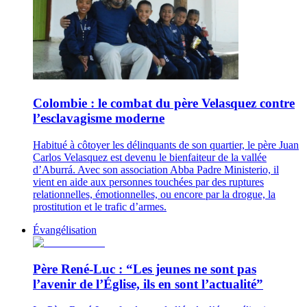
Colombie : le combat du père Velasquez contre
l’esclavagisme moderne
Habitué à côtoyer les délinquants de son quartier, le père Juan
Carlos Velasquez est devenu le bienfaiteur de la vallée
d’Aburrá. Avec son association Abba Padre Ministerio, il
vient en aide aux personnes touchées par des ruptures
relationnelles, émotionnelles, ou encore par la drogue, la
prostitution et le trafic d’armes.
Évangélisation
Père René-Luc : “Les jeunes ne sont pas
l’avenir de l’Église, ils en sont l’actualité”