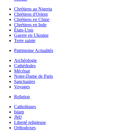
Chrétiens au Nigeria
Chrétiens d'Orient
Chrétiens en Chine
Chrétiens en Inde
États-Unis
Guerre en Ukraine
Terre sainte
Patrimoine Actualités
Archéologie
Cathédrales
Mécénat
Notre-Dame de Paris
Sanctuaires
Voyages
Religion
Catholiques
Islam
JMJ
Liberté religieuse
Orthodoxes