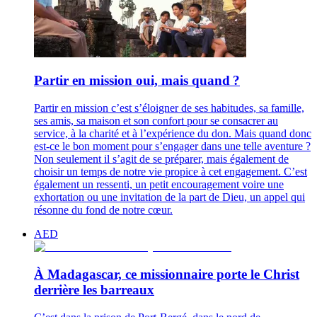
Partir en mission oui, mais quand ?
Partir en mission c’est s’éloigner de ses habitudes, sa famille,
ses amis, sa maison et son confort pour se consacrer au
service, à la charité et à l’expérience du don. Mais quand donc
est-ce le bon moment pour s’engager dans une telle aventure ?
Non seulement il s’agit de se préparer, mais également de
choisir un temps de notre vie propice à cet engagement. C’est
également un ressenti, un petit encouragement voire une
exhortation ou une invitation de la part de Dieu, un appel qui
résonne du fond de notre cœur.
AED
À Madagascar, ce missionnaire porte le Christ
derrière les barreaux