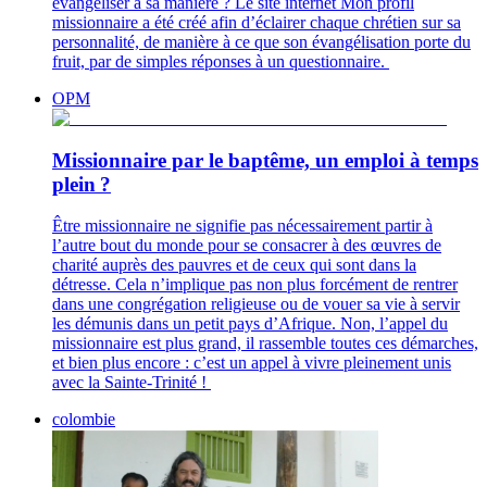
évangéliser à sa manière ? Le site internet Mon profil
missionnaire a été créé afin d’éclairer chaque chrétien sur sa
personnalité, de manière à ce que son évangélisation porte du
fruit, par de simples réponses à un questionnaire.
OPM
Missionnaire par le baptême, un emploi à temps
plein ?
Être missionnaire ne signifie pas nécessairement partir à
l’autre bout du monde pour se consacrer à des œuvres de
charité auprès des pauvres et de ceux qui sont dans la
détresse. Cela n’implique pas non plus forcément de rentrer
dans une congrégation religieuse ou de vouer sa vie à servir
les démunis dans un petit pays d’Afrique. Non, l’appel du
missionnaire est plus grand, il rassemble toutes ces démarches,
et bien plus encore : c’est un appel à vivre pleinement unis
avec la Sainte-Trinité !
colombie