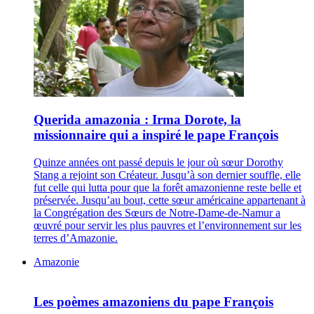
Querida amazonia : Irma Dorote, la
missionnaire qui a inspiré le pape François
Quinze années ont passé depuis le jour où sœur Dorothy
Stang a rejoint son Créateur. Jusqu’à son dernier souffle, elle
fut celle qui lutta pour que la forêt amazonienne reste belle et
préservée. Jusqu’au bout, cette sœur américaine appartenant à
la Congrégation des Sœurs de Notre-Dame-de-Namur a
œuvré pour servir les plus pauvres et l’environnement sur les
terres d’Amazonie.
Amazonie
Les poèmes amazoniens du pape François