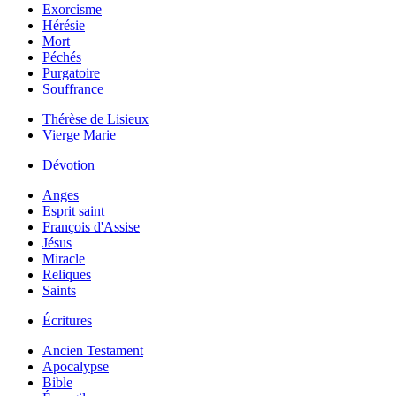
Exorcisme
Hérésie
Mort
Péchés
Purgatoire
Souffrance
Thérèse de Lisieux
Vierge Marie
Dévotion
Anges
Esprit saint
François d'Assise
Jésus
Miracle
Reliques
Saints
Écritures
Ancien Testament
Apocalypse
Bible