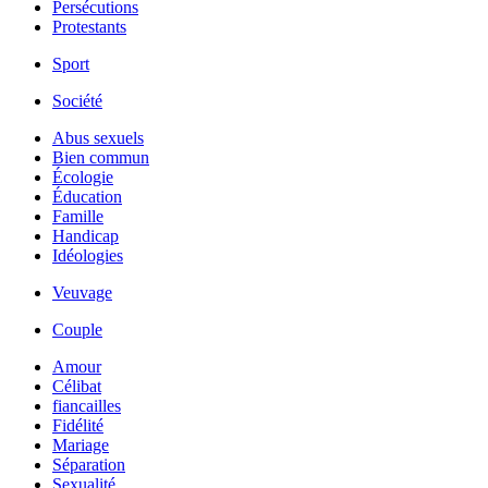
Persécutions
Protestants
Sport
Société
Abus sexuels
Bien commun
Écologie
Éducation
Famille
Handicap
Idéologies
Veuvage
Couple
Amour
Célibat
fiancailles
Fidélité
Mariage
Séparation
Sexualité