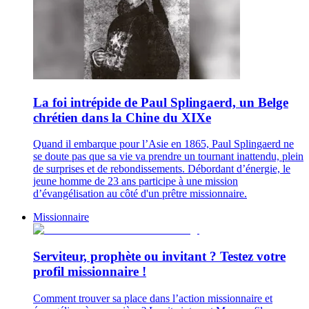
La foi intrépide de Paul Splingaerd, un Belge
chrétien dans la Chine du XIXe
Quand il embarque pour l’Asie en 1865, Paul Splingaerd ne
se doute pas que sa vie va prendre un tournant inattendu, plein
de surprises et de rebondissements. Débordant d’énergie, le
jeune homme de 23 ans participe à une mission
d’évangélisation au côté d'un prêtre missionnaire.
Missionnaire
Serviteur, prophète ou invitant ? Testez votre
profil missionnaire !
Comment trouver sa place dans l’action missionnaire et