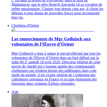
C’est dans la prison de Port-Bergé, dans le nord de
Madagascar, que le père Henryk Sawarski vit sa vocation de
prêtre missionnaire. Chaque jour depuis cinq ans, il côtoie les
détenus et leur donne de nouvelles forces pour reconstruire
leur vie.
Chrétiens d'Orient
Les remerciements de Mgr Gollnisch aux
volontaires de l’Œuvre d’Orient
Mgr Gollnisch a tenu à saluer le travail effectué par tous les
volontaires de l'Œuvre d’Orient dans un bref diffusé par la
radio RCF samedi 18 avril 2020. Directeur général de cette
œuvre de charité qui s’engage auprès des communautés
chrétiennes qui résident depuis des millénaires dans cette
partie du monde, il est vicaire général de l’ordinariat des
catholiques orientaux en France et occupe également des
fonctions dans certaines Églises orientales.
Asie