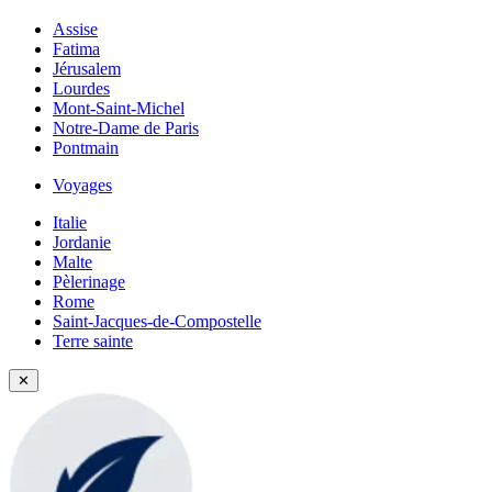
Assise
Fatima
Jérusalem
Lourdes
Mont-Saint-Michel
Notre-Dame de Paris
Pontmain
Voyages
Italie
Jordanie
Malte
Pèlerinage
Rome
Saint-Jacques-de-Compostelle
Terre sainte
✕