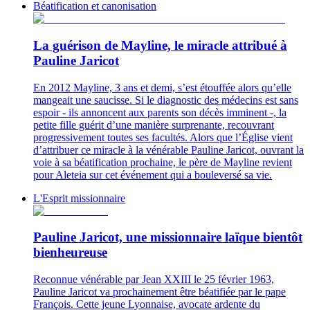
Béatification et canonisation
La guérison de Mayline, le miracle attribué à
Pauline Jaricot
En 2012 Mayline, 3 ans et demi, s’est étouffée alors qu’elle
mangeait une saucisse. Si le diagnostic des médecins est sans
espoir - ils annoncent aux parents son décès imminent -, la
petite fille guérit d’une manière surprenante, recouvrant
progressivement toutes ses facultés. Alors que l’Église vient
d’attribuer ce miracle à la vénérable Pauline Jaricot, ouvrant la
voie à sa béatification prochaine, le père de Mayline revient
pour Aleteia sur cet événement qui a bouleversé sa vie.
L'Esprit missionnaire
Pauline Jaricot, une missionnaire laïque bientôt
bienheureuse
Reconnue vénérable par Jean XXIII le 25 février 1963,
Pauline Jaricot va prochainement être béatifiée par le pape
François. Cette jeune Lyonnaise, avocate ardente du