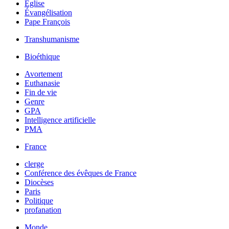
Église
Évangélisation
Pape François
Transhumanisme
Bioéthique
Avortement
Euthanasie
Fin de vie
Genre
GPA
Intelligence artificielle
PMA
France
clerge
Conférence des évêques de France
Diocèses
Paris
Politique
profanation
Monde