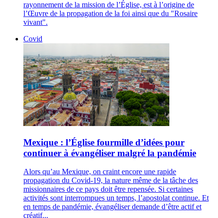
rayonnement de la mission de l’Église, est à l’origine de
l’Œuvre de la propagation de la foi ainsi que du "Rosaire
vivant".
Covid
Mexique : l’Église fourmille d’idées pour
continuer à évangéliser malgré la pandémie
Alors qu’au Mexique, on craint encore une rapide
propagation du Covid-19, la nature même de la tâche des
missionnaires de ce pays doit être repensée. Si certaines
activités sont interrompues un temps, l’apostolat continue. Et
en temps de pandémie, évangéliser demande d’être actif et
créatif...