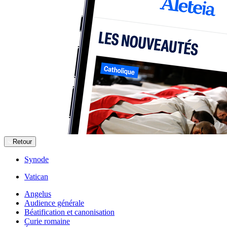
Retour
Synode
Vatican
Angelus
Audience générale
Béatification et canonisation
Curie romaine