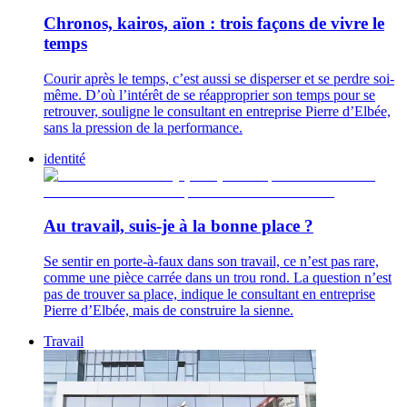
Chronos, kairos, aïon : trois façons de vivre le
temps
Courir après le temps, c’est aussi se disperser et se perdre soi-
même. D’où l’intérêt de se réapproprier son temps pour se
retrouver, souligne le consultant en entreprise Pierre d’Elbée,
sans la pression de la performance.
identité
Au travail, suis-je à la bonne place ?
Se sentir en porte-à-faux dans son travail, ce n’est pas rare,
comme une pièce carrée dans un trou rond. La question n’est
pas de trouver sa place, indique le consultant en entreprise
Pierre d’Elbée, mais de construire la sienne.
Travail