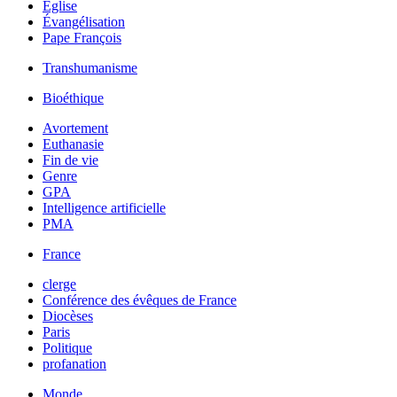
Église
Évangélisation
Pape François
Transhumanisme
Bioéthique
Avortement
Euthanasie
Fin de vie
Genre
GPA
Intelligence artificielle
PMA
France
clerge
Conférence des évêques de France
Diocèses
Paris
Politique
profanation
Monde