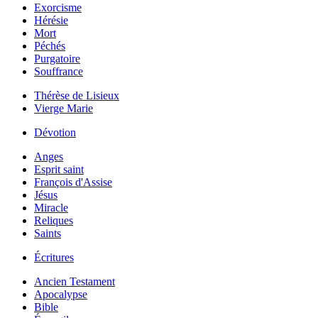
Exorcisme
Hérésie
Mort
Péchés
Purgatoire
Souffrance
Thérèse de Lisieux
Vierge Marie
Dévotion
Anges
Esprit saint
François d'Assise
Jésus
Miracle
Reliques
Saints
Écritures
Ancien Testament
Apocalypse
Bible