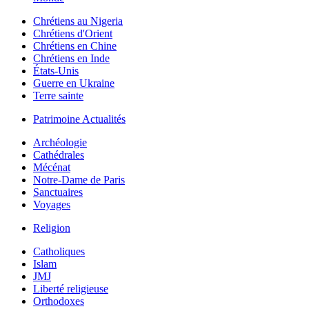
Chrétiens au Nigeria
Chrétiens d'Orient
Chrétiens en Chine
Chrétiens en Inde
États-Unis
Guerre en Ukraine
Terre sainte
Patrimoine Actualités
Archéologie
Cathédrales
Mécénat
Notre-Dame de Paris
Sanctuaires
Voyages
Religion
Catholiques
Islam
JMJ
Liberté religieuse
Orthodoxes