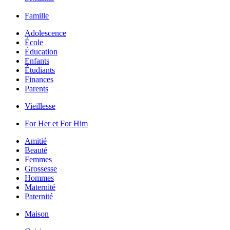
Famille
Adolescence
École
Éducation
Enfants
Étudiants
Finances
Parents
Vieillesse
For Her et For Him
Amitié
Beauté
Femmes
Grossesse
Hommes
Maternité
Paternité
Maison