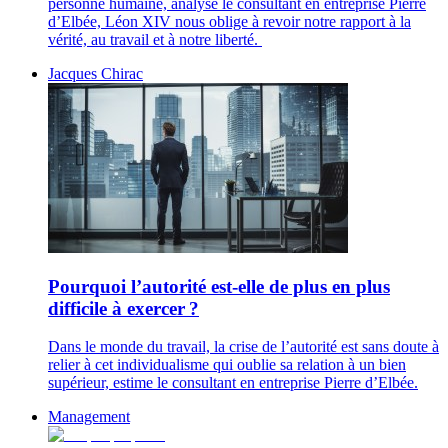
personne humaine, analyse le consultant en entreprise Pierre
d’Elbée, Léon XIV nous oblige à revoir notre rapport à la
vérité, au travail et à notre liberté.
Jacques Chirac
Pourquoi l’autorité est-elle de plus en plus
difficile à exercer ?
Dans le monde du travail, la crise de l’autorité est sans doute à
relier à cet individualisme qui oublie sa relation à un bien
supérieur, estime le consultant en entreprise Pierre d’Elbée.
Management