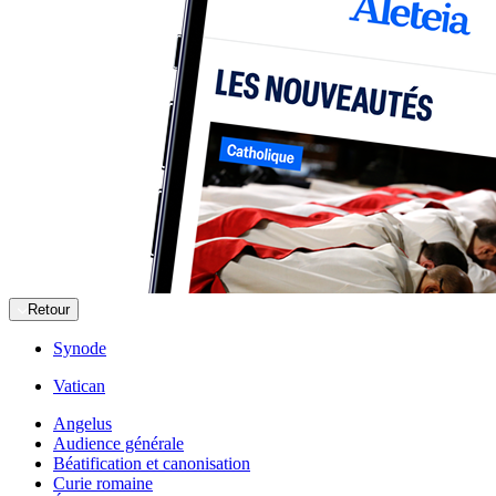
Retour
Synode
Vatican
Angelus
Audience générale
Béatification et canonisation
Curie romaine