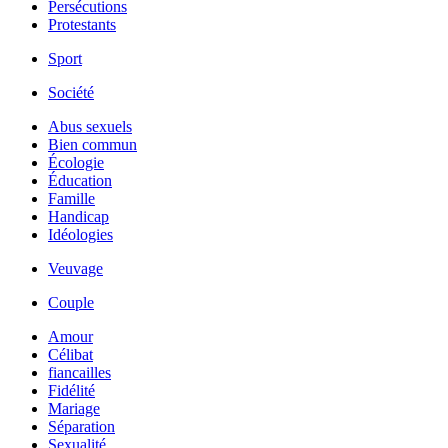
Persécutions
Protestants
Sport
Société
Abus sexuels
Bien commun
Écologie
Éducation
Famille
Handicap
Idéologies
Veuvage
Couple
Amour
Célibat
fiancailles
Fidélité
Mariage
Séparation
Sexualité