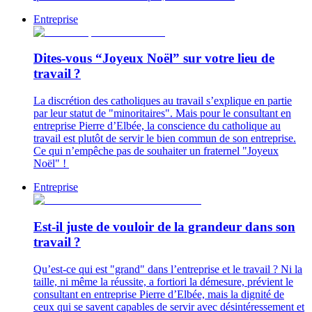
Entreprise
Dites-vous “Joyeux Noël” sur votre lieu de
travail ?
La discrétion des catholiques au travail s’explique en partie
par leur statut de "minoritaires". Mais pour le consultant en
entreprise Pierre d’Elbée, la conscience du catholique au
travail est plutôt de servir le bien commun de son entreprise.
Ce qui n’empêche pas de souhaiter un fraternel "Joyeux
Noël" !
Entreprise
Est-il juste de vouloir de la grandeur dans son
travail ?
Qu’est-ce qui est "grand" dans l’entreprise et le travail ? Ni la
taille, ni même la réussite, a fortiori la démesure, prévient le
consultant en entreprise Pierre d’Elbée, mais la dignité de
ceux qui se savent capables de servir avec désintéressement et