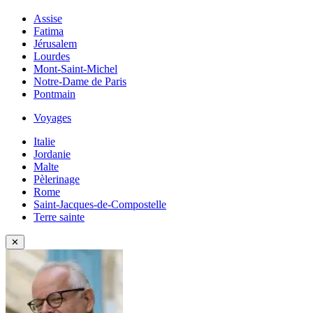
Assise
Fatima
Jérusalem
Lourdes
Mont-Saint-Michel
Notre-Dame de Paris
Pontmain
Voyages
Italie
Jordanie
Malte
Pèlerinage
Rome
Saint-Jacques-de-Compostelle
Terre sainte
✕