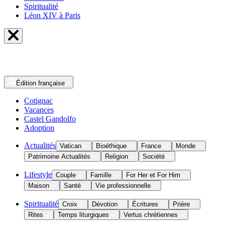
Spiritualité
Léon XIV à Paris
Édition
française
Cotignac
Vacances
Castel Gandolfo
Adoption
Actualités
Vatican
Bioéthique
France
Monde
Patrimoine Actualités
Religion
Société
Lifestyle
Couple
Famille
For Her et For Him
Maison
Santé
Vie professionnelle
Spiritualité
Croix
Dévotion
Écritures
Prière
Rites
Temps liturgiques
Vertus chrétiennes