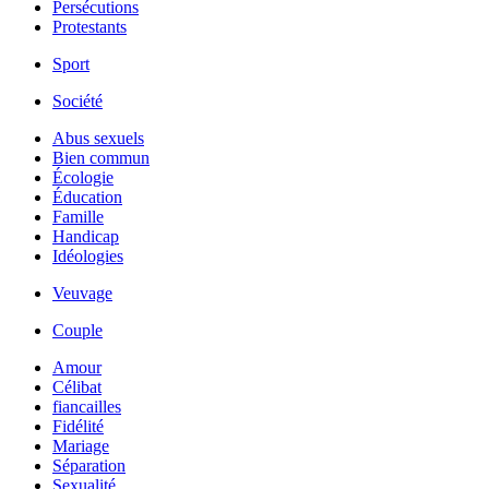
Persécutions
Protestants
Sport
Société
Abus sexuels
Bien commun
Écologie
Éducation
Famille
Handicap
Idéologies
Veuvage
Couple
Amour
Célibat
fiancailles
Fidélité
Mariage
Séparation
Sexualité