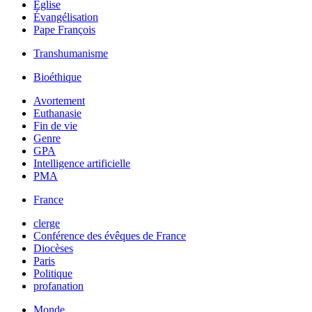
Église
Évangélisation
Pape François
Transhumanisme
Bioéthique
Avortement
Euthanasie
Fin de vie
Genre
GPA
Intelligence artificielle
PMA
France
clerge
Conférence des évêques de France
Diocèses
Paris
Politique
profanation
Monde