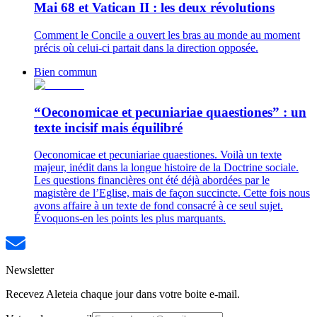
Mai 68 et Vatican II : les deux révolutions
Comment le Concile a ouvert les bras au monde au moment
précis où celui-ci partait dans la direction opposée.
Bien commun
“Oeconomicae et pecuniariae quaestiones” : un
texte incisif mais équilibré
Oeconomicae et pecuniariae quaestiones. Voilà un texte
majeur, inédit dans la longue histoire de la Doctrine sociale.
Les questions financières ont été déjà abordées par le
magistère de l’Eglise, mais de façon succincte. Cette fois nous
avons affaire à un texte de fond consacré à ce seul sujet.
Évoquons-en les points les plus marquants.
Newsletter
Recevez Aleteia chaque jour dans votre boite e-mail.