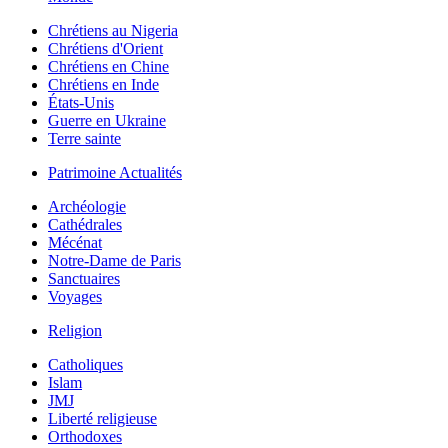
Chrétiens au Nigeria
Chrétiens d'Orient
Chrétiens en Chine
Chrétiens en Inde
États-Unis
Guerre en Ukraine
Terre sainte
Patrimoine Actualités
Archéologie
Cathédrales
Mécénat
Notre-Dame de Paris
Sanctuaires
Voyages
Religion
Catholiques
Islam
JMJ
Liberté religieuse
Orthodoxes