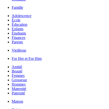
Famille
Adolescence
École
Éducation
Enfants
Étudiants
Finances
Parents
Vieillesse
For Her et For Him
Amitié
Beauté
Femmes
Grossesse
Hommes
Maternité
Paternité
Maison