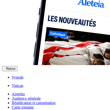
Retour
Synode
Vatican
Angelus
Audience générale
Béatification et canonisation
Curie romaine