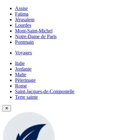
Assise
Fatima
Jérusalem
Lourdes
Mont-Saint-Michel
Notre-Dame de Paris
Pontmain
Voyages
Italie
Jordanie
Malte
Pèlerinage
Rome
Saint-Jacques-de-Compostelle
Terre sainte
✕