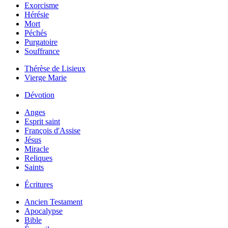
Exorcisme
Hérésie
Mort
Péchés
Purgatoire
Souffrance
Thérèse de Lisieux
Vierge Marie
Dévotion
Anges
Esprit saint
François d'Assise
Jésus
Miracle
Reliques
Saints
Écritures
Ancien Testament
Apocalypse
Bible