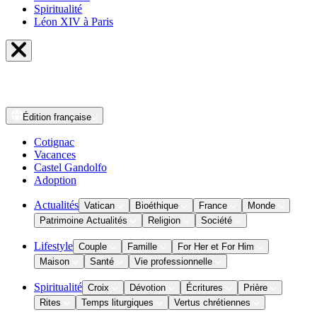
Spiritualité
Léon XIV à Paris
Édition
française
Cotignac
Vacances
Castel Gandolfo
Adoption
Actualités
Vatican
Bioéthique
France
Monde
Patrimoine Actualités
Religion
Société
Lifestyle
Couple
Famille
For Her et For Him
Maison
Santé
Vie professionnelle
Spiritualité
Croix
Dévotion
Écritures
Prière
Rites
Temps liturgiques
Vertus chrétiennes