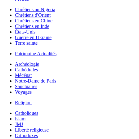
Chrétiens au Nigeria
Chrétiens d'Orient
Chrétiens en Chine
Chrétiens en Inde
États-Unis
Guerre en Ukraine
Terre sainte
Patrimoine Actualités
Archéologie
Cathédrales
Mécénat
Notre-Dame de Paris
Sanctuaires
Voyages
Religion
Catholiques
Islam
JMJ
Liberté religieuse
Orthodoxes