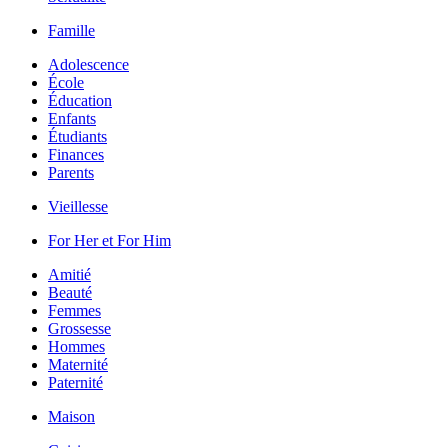
Famille
Adolescence
École
Éducation
Enfants
Étudiants
Finances
Parents
Vieillesse
For Her et For Him
Amitié
Beauté
Femmes
Grossesse
Hommes
Maternité
Paternité
Maison