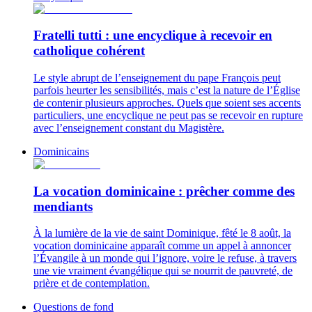
Fratelli tutti : une encyclique à recevoir en
catholique cohérent
Le style abrupt de l’enseignement du pape François peut
parfois heurter les sensibilités, mais c’est la nature de l’Église
de contenir plusieurs approches. Quels que soient ses accents
particuliers, une encyclique ne peut pas se recevoir en rupture
avec l’enseignement constant du Magistère.
Dominicains
La vocation dominicaine : prêcher comme des
mendiants
À la lumière de la vie de saint Dominique, fêté le 8 août, la
vocation dominicaine apparaît comme un appel à annoncer
l’Évangile à un monde qui l’ignore, voire le refuse, à travers
une vie vraiment évangélique qui se nourrit de pauvreté, de
prière et de contemplation.
Questions de fond