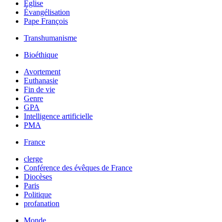
Église
Évangélisation
Pape François
Transhumanisme
Bioéthique
Avortement
Euthanasie
Fin de vie
Genre
GPA
Intelligence artificielle
PMA
France
clerge
Conférence des évêques de France
Diocèses
Paris
Politique
profanation
Monde