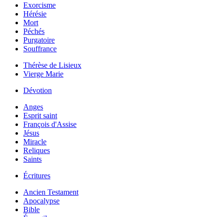
Exorcisme
Hérésie
Mort
Péchés
Purgatoire
Souffrance
Thérèse de Lisieux
Vierge Marie
Dévotion
Anges
Esprit saint
François d'Assise
Jésus
Miracle
Reliques
Saints
Écritures
Ancien Testament
Apocalypse
Bible