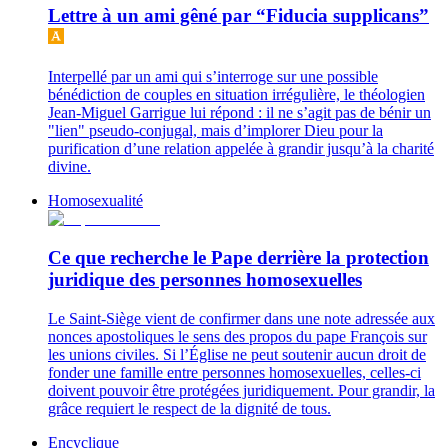
Lettre à un ami gêné par “Fiducia supplicans”
Interpellé par un ami qui s’interroge sur une possible
bénédiction de couples en situation irrégulière, le théologien
Jean-Miguel Garrigue lui répond : il ne s’agit pas de bénir un
"lien" pseudo-conjugal, mais d’implorer Dieu pour la
purification d’une relation appelée à grandir jusqu’à la charité
divine.
Homosexualité
Ce que recherche le Pape derrière la protection
juridique des personnes homosexuelles
Le Saint-Siège vient de confirmer dans une note adressée aux
nonces apostoliques le sens des propos du pape François sur
les unions civiles. Si l’Église ne peut soutenir aucun droit de
fonder une famille entre personnes homosexuelles, celles-ci
doivent pouvoir être protégées juridiquement. Pour grandir, la
grâce requiert le respect de la dignité de tous.
Encyclique