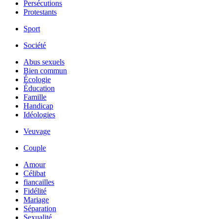
Persécutions
Protestants
Sport
Société
Abus sexuels
Bien commun
Écologie
Éducation
Famille
Handicap
Idéologies
Veuvage
Couple
Amour
Célibat
fiancailles
Fidélité
Mariage
Séparation
Sexualité