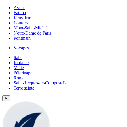
Assise
Fatima
Jérusalem
Lourdes
Mont-Saint-Michel
Notre-Dame de Paris
Pontmain
Voyages
Italie
Jordanie
Malte
Pèlerinage
Rome
Saint-Jacques-de-Compostelle
Terre sainte
✕