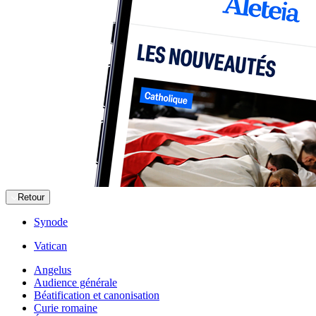
Retour
Synode
Vatican
Angelus
Audience générale
Béatification et canonisation
Curie romaine