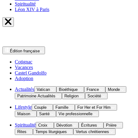
Spiritualité
Léon XIV à Paris
Édition
française
Cotignac
Vacances
Castel Gandolfo
Adoption
Actualités
Vatican
Bioéthique
France
Monde
Patrimoine Actualités
Religion
Société
Lifestyle
Couple
Famille
For Her et For Him
Maison
Santé
Vie professionnelle
Spiritualité
Croix
Dévotion
Écritures
Prière
Rites
Temps liturgiques
Vertus chrétiennes