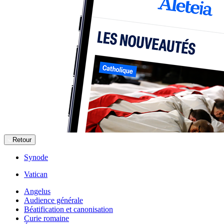
Retour
Synode
Vatican
Angelus
Audience générale
Béatification et canonisation
Curie romaine