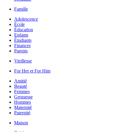
Famille
Adolescence
École
Éducation
Enfants
Étudiants
Finances
Parents
Vieillesse
For Her et For Him
Amitié
Beauté
Femmes
Grossesse
Hommes
Maternité
Paternité
Maison