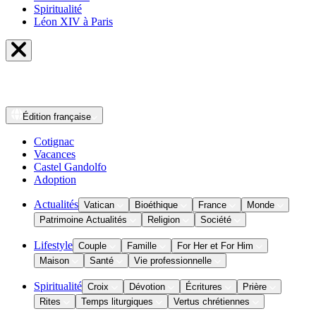
Spiritualité
Léon XIV à Paris
Édition
française
Cotignac
Vacances
Castel Gandolfo
Adoption
Actualités
Vatican
Bioéthique
France
Monde
Patrimoine Actualités
Religion
Société
Lifestyle
Couple
Famille
For Her et For Him
Maison
Santé
Vie professionnelle
Spiritualité
Croix
Dévotion
Écritures
Prière
Rites
Temps liturgiques
Vertus chrétiennes