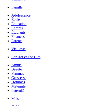
Famille
Adolescence
École
Éducation
Enfants
Étudiants
Finances
Parents
Vieillesse
For Her et For Him
Amitié
Beauté
Femmes
Grossesse
Hommes
Maternité
Paternité
Maison