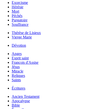
Exorcisme
Hérésie
Mort
Péchés
Purgatoire
Souffrance
Thérèse de Lisieux
Vierge Marie
Dévotion
Anges
Esprit saint
François d'Assise
Jésus
Miracle
Reliques
Saints
Écritures
Ancien Testament
Apocalypse
Bible