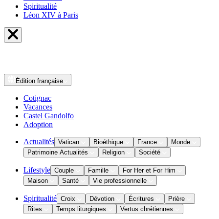
Spiritualité
Léon XIV à Paris
Édition
française
Cotignac
Vacances
Castel Gandolfo
Adoption
Actualités
Vatican
Bioéthique
France
Monde
Patrimoine Actualités
Religion
Société
Lifestyle
Couple
Famille
For Her et For Him
Maison
Santé
Vie professionnelle
Spiritualité
Croix
Dévotion
Écritures
Prière
Rites
Temps liturgiques
Vertus chrétiennes