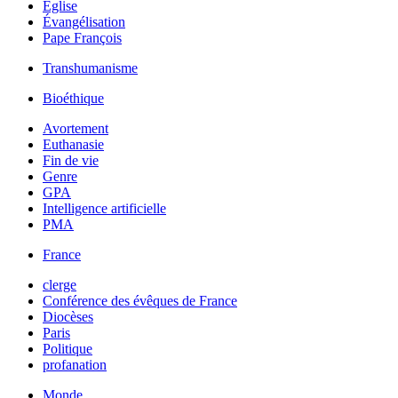
Église
Évangélisation
Pape François
Transhumanisme
Bioéthique
Avortement
Euthanasie
Fin de vie
Genre
GPA
Intelligence artificielle
PMA
France
clerge
Conférence des évêques de France
Diocèses
Paris
Politique
profanation
Monde