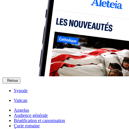
Retour
Synode
Vatican
Angelus
Audience générale
Béatification et canonisation
Curie romaine