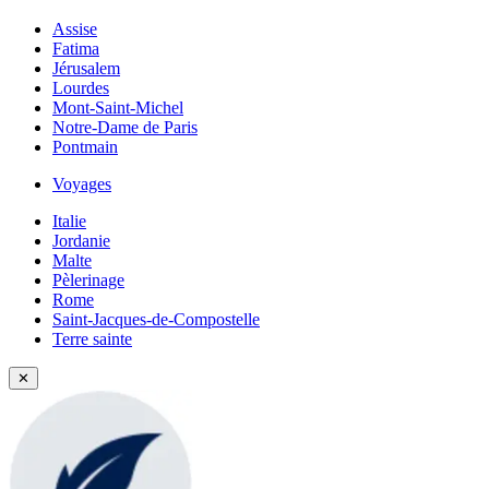
Assise
Fatima
Jérusalem
Lourdes
Mont-Saint-Michel
Notre-Dame de Paris
Pontmain
Voyages
Italie
Jordanie
Malte
Pèlerinage
Rome
Saint-Jacques-de-Compostelle
Terre sainte
✕