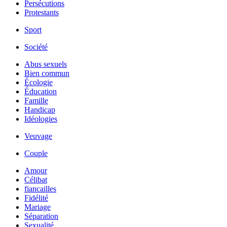
Persécutions
Protestants
Sport
Société
Abus sexuels
Bien commun
Écologie
Éducation
Famille
Handicap
Idéologies
Veuvage
Couple
Amour
Célibat
fiancailles
Fidélité
Mariage
Séparation
Sexualité