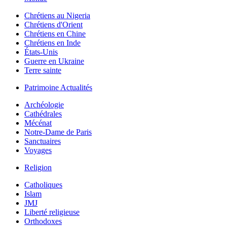
Chrétiens au Nigeria
Chrétiens d'Orient
Chrétiens en Chine
Chrétiens en Inde
États-Unis
Guerre en Ukraine
Terre sainte
Patrimoine Actualités
Archéologie
Cathédrales
Mécénat
Notre-Dame de Paris
Sanctuaires
Voyages
Religion
Catholiques
Islam
JMJ
Liberté religieuse
Orthodoxes