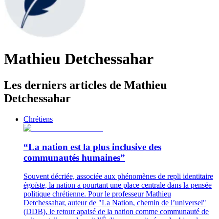
Mathieu Detchessahar
Les derniers articles de Mathieu
Detchessahar
Chrétiens
“La nation est la plus inclusive des
communautés humaines”
Souvent décriée, associée aux phénomènes de repli identitaire
égoïste, la nation a pourtant une place centrale dans la pensée
politique chrétienne. Pour le professeur Mathieu
Detchessahar, auteur de "La Nation, chemin de l’universel"
(DDB), le retour apaisé de la nation comme communauté de