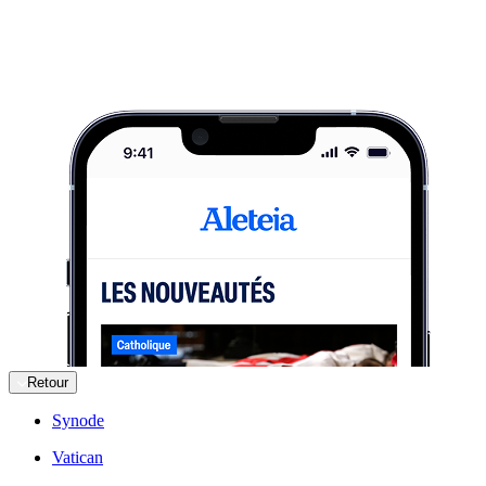
Retour
Synode
Vatican