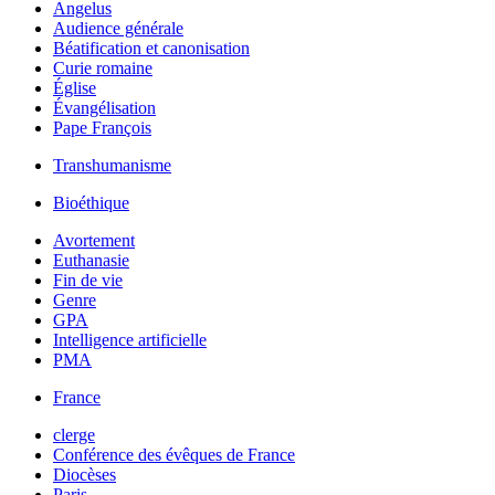
Angelus
Audience générale
Béatification et canonisation
Curie romaine
Église
Évangélisation
Pape François
Transhumanisme
Bioéthique
Avortement
Euthanasie
Fin de vie
Genre
GPA
Intelligence artificielle
PMA
France
clerge
Conférence des évêques de France
Diocèses
Paris