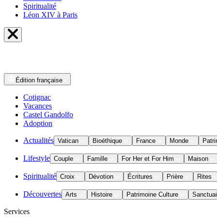
Spiritualité
Léon XIV à Paris
Édition
française
Cotignac
Vacances
Castel Gandolfo
Adoption
Actualités
Vatican
Bioéthique
France
Monde
Patri
Lifestyle
Couple
Famille
For Her et For Him
Maison
Spiritualité
Croix
Dévotion
Écritures
Prière
Rites
Découvertes
Arts
Histoire
Patrimoine Culture
Sanctuai
Services