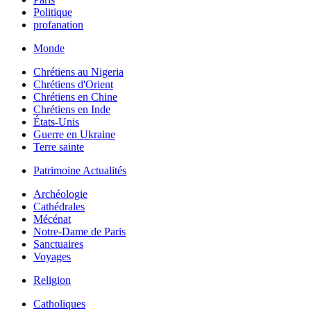
Politique
profanation
Monde
Chrétiens au Nigeria
Chrétiens d'Orient
Chrétiens en Chine
Chrétiens en Inde
États-Unis
Guerre en Ukraine
Terre sainte
Patrimoine Actualités
Archéologie
Cathédrales
Mécénat
Notre-Dame de Paris
Sanctuaires
Voyages
Religion
Catholiques