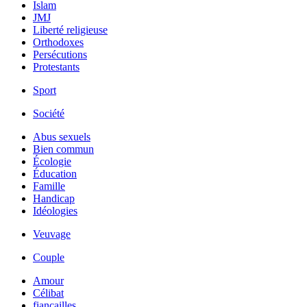
Islam
JMJ
Liberté religieuse
Orthodoxes
Persécutions
Protestants
Sport
Société
Abus sexuels
Bien commun
Écologie
Éducation
Famille
Handicap
Idéologies
Veuvage
Couple
Amour
Célibat
fiancailles