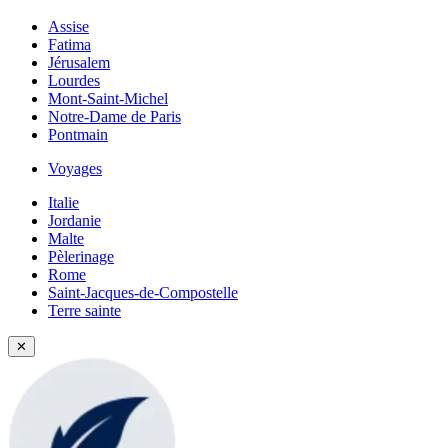
Assise
Fatima
Jérusalem
Lourdes
Mont-Saint-Michel
Notre-Dame de Paris
Pontmain
Voyages
Italie
Jordanie
Malte
Pèlerinage
Rome
Saint-Jacques-de-Compostelle
Terre sainte
✕