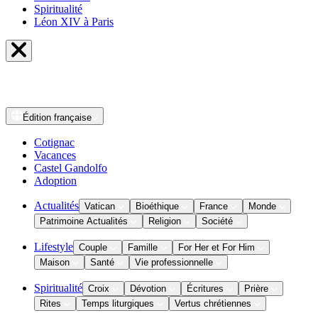
Spiritualité
Léon XIV à Paris
Édition
française
Cotignac
Vacances
Castel Gandolfo
Adoption
Actualités
Vatican
Bioéthique
France
Monde
Patrimoine Actualités
Religion
Société
Lifestyle
Couple
Famille
For Her et For Him
Maison
Santé
Vie professionnelle
Spiritualité
Croix
Dévotion
Écritures
Prière
Rites
Temps liturgiques
Vertus chrétiennes