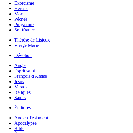
Exorcisme
Hérésie
Mort
Péchés
Purgatoire
Souffrance
Thérèse de Lisieux
Vierge Marie
Dévotion
Anges
Esprit saint
François d'Assise
Jésus
Miracle
Reliques
Saints
Écritures
Ancien Testament
Apocalypse
Bible