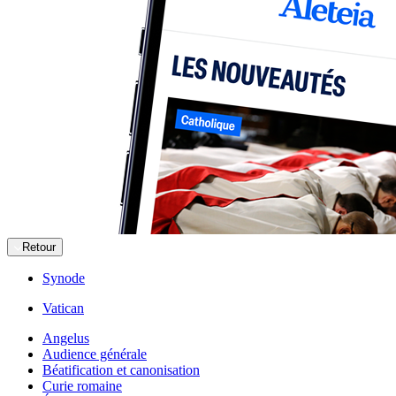
Retour
Synode
Vatican
Angelus
Audience générale
Béatification et canonisation
Curie romaine