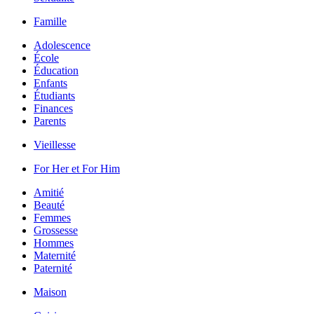
Famille
Adolescence
École
Éducation
Enfants
Étudiants
Finances
Parents
Vieillesse
For Her et For Him
Amitié
Beauté
Femmes
Grossesse
Hommes
Maternité
Paternité
Maison