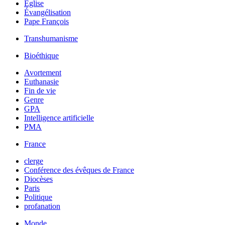
Église
Évangélisation
Pape François
Transhumanisme
Bioéthique
Avortement
Euthanasie
Fin de vie
Genre
GPA
Intelligence artificielle
PMA
France
clerge
Conférence des évêques de France
Diocèses
Paris
Politique
profanation
Monde