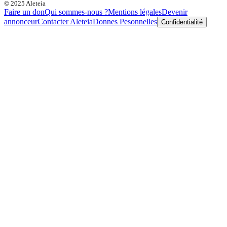
© 2025 Aleteia
Faire un don
Qui sommes-nous ?
Mentions légales
Devenir
annonceur
Contacter Aleteia
Donnes Pesonnelles
Confidentialité