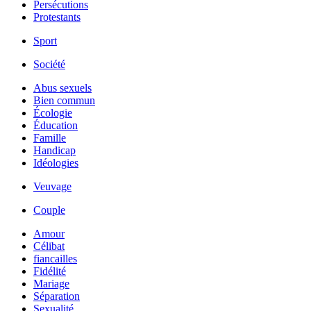
Persécutions
Protestants
Sport
Société
Abus sexuels
Bien commun
Écologie
Éducation
Famille
Handicap
Idéologies
Veuvage
Couple
Amour
Célibat
fiancailles
Fidélité
Mariage
Séparation
Sexualité