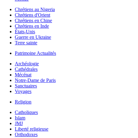
Chrétiens au Nigeria
Chrétiens d'Orient
Chrétiens en Chine
Chrétiens en Inde
États-Unis
Guerre en Ukraine
Terre sainte
Patrimoine Actualités
Archéologie
Cathédrales
Mécénat
Notre-Dame de Paris
Sanctuaires
Voyages
Religion
Catholiques
Islam
JMJ
Liberté religieuse
Orthodoxes