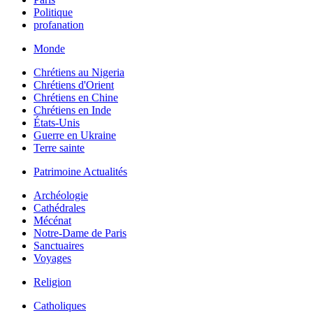
Politique
profanation
Monde
Chrétiens au Nigeria
Chrétiens d'Orient
Chrétiens en Chine
Chrétiens en Inde
États-Unis
Guerre en Ukraine
Terre sainte
Patrimoine Actualités
Archéologie
Cathédrales
Mécénat
Notre-Dame de Paris
Sanctuaires
Voyages
Religion
Catholiques