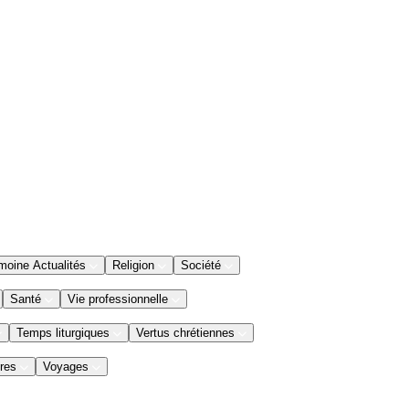
moine Actualités
Religion
Société
Santé
Vie professionnelle
Temps liturgiques
Vertus chrétiennes
res
Voyages