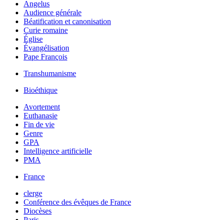
Angelus
Audience générale
Béatification et canonisation
Curie romaine
Église
Évangélisation
Pape François
Transhumanisme
Bioéthique
Avortement
Euthanasie
Fin de vie
Genre
GPA
Intelligence artificielle
PMA
France
clerge
Conférence des évêques de France
Diocèses
Paris