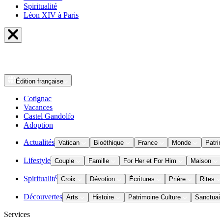
Spiritualité
Léon XIV à Paris
Édition
française
Cotignac
Vacances
Castel Gandolfo
Adoption
Actualités
Vatican
Bioéthique
France
Monde
Patri
Lifestyle
Couple
Famille
For Her et For Him
Maison
Spiritualité
Croix
Dévotion
Écritures
Prière
Rites
Découvertes
Arts
Histoire
Patrimoine Culture
Sanctuai
Services