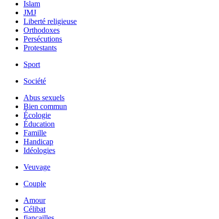
Islam
JMJ
Liberté religieuse
Orthodoxes
Persécutions
Protestants
Sport
Société
Abus sexuels
Bien commun
Écologie
Éducation
Famille
Handicap
Idéologies
Veuvage
Couple
Amour
Célibat
fiancailles