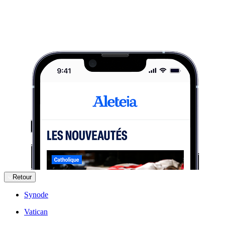
Retour
Synode
Vatican